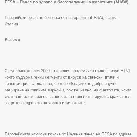
EFSA – Панел по здраве и благополучие на животните (AHAW)
Европейски орган по безопасност на храните (EFSA), Парма,
Италия
Резюме
След появата през 2009 г. на новия пандемичен грипен вирус H1N1,
който съдържа генни сегменти от вируси на свински, птичи и
човешки грип, стана ясно, че е необходимо по-добро научно
разбиране на грипните вируси и, по-специално, на факторите, които
имат най-голям принос за появата на грипните вируси с крайна цел
защита на здравето на хората и животните.
Европейската комисия поиска от Научния панел на EFSA по здраве