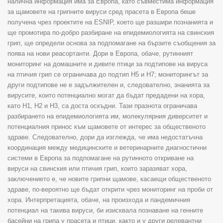
налична информация има за Европа, като съвместима информация
за щамовете на грипните вируси сред прасета в Европа беше
получена чрез проектите на ESNIP, което ще разшири познанията и
ще промотира по-добро разбиране на епидемиологията на свинския
грип, ще определи основа за подпомагане на бързите съобщения за
поява на нови реасортанти. Дори в Европа, обаче, рутинният
мониторинг на домашните и дивите птици за подтипове на вируса
на птичия грип се ограничава до подтип Н5 и Н7; мониторингът за
други подтипове не е задължителен и, следователно, знанията за
вирусите, които потенциално могат да бъдат предадени на хора,
като H1, H2 и H3, са доста оскъдни. Тази празнота ограничава
разбирането на епидемиологията им, молекулярния диверситет и
потенциалния принос към щамовете от интерес за общественото
здраве. Следователно, дори да изглежда, че има недостатъчна
координация между медицинските и ветеринарните диагностични
системи в Европа за подпомагане на рутинното откриване на
вируси на свинския или птичия грип, които заразяват хора,
заключението е, че новите грипни щамове, касаещи общественото
здраве, по-вероятно ще бъдат открити чрез мониторинг на проби от
хора. Интерпретацията, обаче, на произхода и пандемичния
потенциал на такива вируси, би изисквала познаване на генните
басейни на грипа у прасета и птици, както и у други релевантни