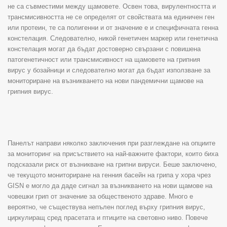
не са съвместими между щамовете. Освен това, вирулентността и
трансмисивността не се определят от свойствата ма единичен ген
или протеин, те са полигенни и от значение е и специфичната генна
констелация. Следователно, никой генетичен маркер или генетична
констелация могат да бъдат достоверно свързани с повишена
патогенетичност или трансмисивност на щамовете на грипния
вирус у бозайници и следователно могат да бъдат използване за
мониториране на възникването на нови пандемични щамове на
грипния вирус.
Панелът направи няколко заключения при разглеждане на опциите
за мониторинг на присъствието на най-важните фактори, които биха
подсказали риск от възникване на грипни вируси. Беше заключено,
че текущото мониториране на генния басейн на грипа у хора чрез
GISN е могло да даде сигнал за възникването на нови щамове на
човешки грип от значение за общественото здраве. Много е
вероятно, че съществува непълен поглед върху грипния вирус,
циркулиращ сред прасетата и птиците на световно ниво. Повече