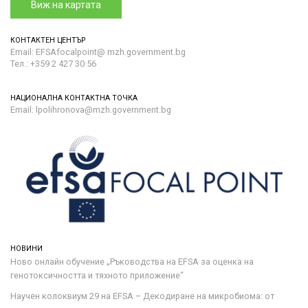
Виж на картата
КОНТАКТЕН ЦЕНТЪР
Email: EFSAfocalpoint@ mzh.government.bg
Тел.: +359 2 427 30 56
НАЦИОНАЛНА КОНТАКТНА ТОЧКА
Email: lpolihronova@mzh.government.bg
НОВИНИ
Ново онлайн обучение „Ръководства на ЕFSA за оценка на
генотоксичността и тяхното приложение“
Научен колоквиум 29 на EFSA – Декодиране на микробиома: от