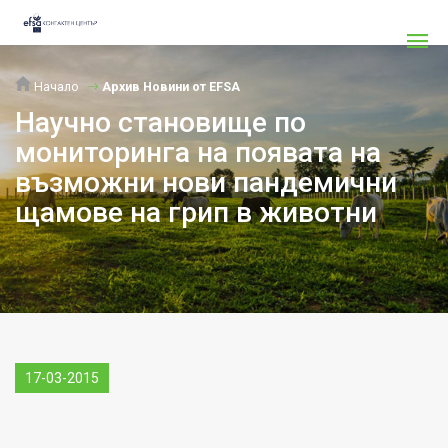
Начало
Архив Новини от EFSA
Научно становище по
мониторинга на появата на
възможни нови пандемични
щамове на грип в животни
17-03-2015