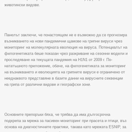
животински видове.
Панелът заключи, че понастоящем не е възможно да се прогнозира
възникването на нови пандемични щамове на грипни вируси чрез
мониторинг на молекулярната еволюция на вируса. Потенциалът на
филогенетиката беше показан чрез разкриване на сезонни модели и
проследяване на текущата пандемия на H1N1 от 2009 г. По-
нататъшното приложение, обаче, на филогенетиката за мониторинг
на възникването и еволюцията на грипните вируси е ограничено от
нееднаквото представяне в базите данни на вирусните секвенции
на грипа от различни видове и географски зони.
Основните препоръки бяха, че трябва да има дългосрочна
подкрепа за мрежа за пасивен мониторинг при прасета и птици, въз
основа на диагностичните практики, такава като мрежата ESNIP, за