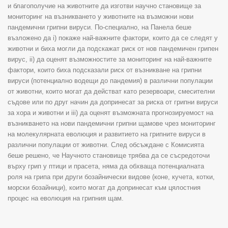
и благополучие на животните да изготви научно становище за
мониторинг на възникването у животните на възможни нови
пандемични грипни вируси. По-специално, на Панела беше
възложено да i) покаже най-важните фактори, които да се следят у
животни и биха могли да подскажат риск от нов пандемичен грипен
вирус, ii) да оценят възможностите за мониторинг на най-важните
фактори, които биха подсказали риск от възникване на грипни
вируси (потенциално водещи до пандемия) в различни популации
от животни, които могат да действат като резервоари, смесителни
съдове или по друг начин да допринесат за риска от грипни вируси
за хора и животни и iii) да оценят възможната прогнозируемост на
възникването на нови пандемични грипни щамове чрез мониторинг
на молекулярната еволюция и развитието на грипните вируси в
различни популации от животни. След обсъждане с Комисията
беше решено, че Научното становище трябва да се съсредоточи
върху грип у птици и прасета, няма да обхваща потенциалната
роля на грипа при други бозайнически видове (коне, кучета, котки,
морски бозайници), които могат да допринесат към цялостния
процес на еволюция на грипния щам.