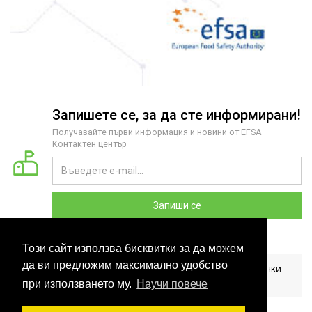
Запишете се, за да сте информирани!
Получавайте първи информация и новини от EFSA
Контактен център
Запиши се
Този сайт използва бисквитки за да можем
да ви предложим максимално удобство
2026 COPYRIGHT © EFSA КОНТАКТЕН ЦЕНТЪР БЪЛГАРИЯ. ВСИЧКИ
ПРАВА ЗАПАЗЕНИ. РАЗРАБОТЕНО ОТ
CLOUDBM
.
при използването му.
Научи повече