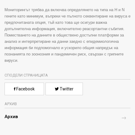
Мониторингът трябва да включва определянето на типа на H и N
гените като минимум, въпреки че пълното секвентиране на вируса е
предпочитаната опция, тъй като това ще осигури важна
допълнителна информация, включително реасортантни събития.
Поместването на данните в обществено достъпни платформи за
анализ и интерпретиране на данни заедно с епидемиологична
информация би подпомогнало и ускорило общия напредък на
познанията по зоонозния и пандемичен риск, свързан с грипните
вируси.
СПОДЕЛИ СТРАНИЦАТА
Facebook
Twitter
АРХИВ
Архив