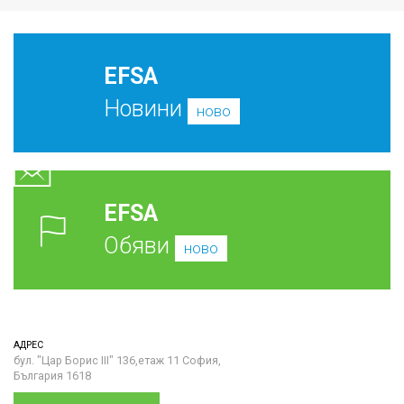
EFSA
Новини
ново
EFSA
Обяви
ново
АДРЕС
бул. "Цар Борис III" 136,етаж 11 София,
България 1618