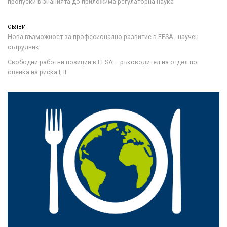
пропуски в знанията до приложима регулаторна наука
ОБЯВИ
Нова възможност за професионално развитие в EFSA - научен
сътрудник
Свободни работни позиции в EFSA – ръководител на отдел по
оценка на риска I, II