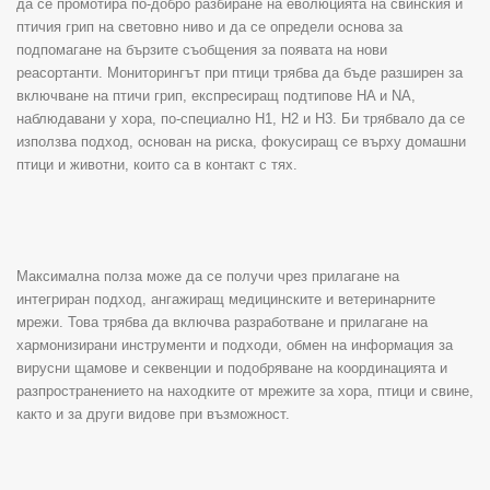
да се промотира по-добро разбиране на еволюцията на свинския и
птичия грип на световно ниво и да се определи основа за
подпомагане на бързите съобщения за появата на нови
реасортанти. Мониторингът при птици трябва да бъде разширен за
включване на птичи грип, експресиращ подтипове HA и NA,
наблюдавани у хора, по-специално H1, H2 и H3. Би трябвало да се
използва подход, основан на риска, фокусиращ се върху домашни
птици и животни, които са в контакт с тях.
Максимална полза може да се получи чрез прилагане на
интегриран подход, ангажиращ медицинските и ветеринарните
мрежи. Това трябва да включва разработване и прилагане на
хармонизирани инструменти и подходи, обмен на информация за
вирусни щамове и секвенции и подобряване на координацията и
разпространението на находките от мрежите за хора, птици и свине,
както и за други видове при възможност.