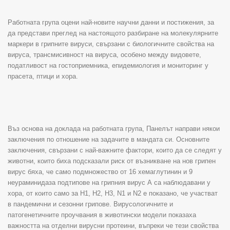
Работната група оцени най-новите научни данни и постижения, за
да представи преглед на настоящото разбиране на молекулярните
маркери в грипните вируси, свързани с биологичните свойства на
вируса, трансмисивност на вируса, особено между видовете,
податливост на гостоприемника, епидемиология и мониторинг у
прасета, птици и хора.
Въз основа на доклада на работната група, Панелът направи някои
заключения по отношение на задачите в мандата си. Основните
заключения, свързани с най-важните фактори, които да се следят у
животни, които биха подсказали риск от възникване на нов грипен
вирус бяха, че само подмножество от 16 хемаглутинин и 9
неураминидаза подтипове на грипния вирус А са наблюдавани у
хора, от които само за H1, H2, H3, N1 и N2 е показано, че участват
в пандемични и сезонни грипове. Вирусологичните и
патогенетичните проучвания в животински модели показаха
важността на отделни вирусни протеини, въпреки че тези свойства