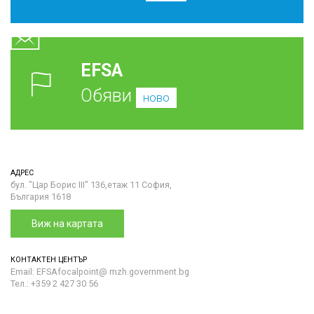
EFSA
Обяви
ново
АДРЕС
бул. "Цар Борис III" 136,етаж 11 София,
България 1618
Виж на картата
КОНТАКТЕН ЦЕНТЪР
Email: EFSAfocalpoint@ mzh.government.bg
Тел.: +359 2 427 30 56