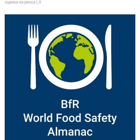
оценка на риска I, II