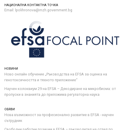
НАЦИОНАЛНА КОНТАКТНА ТОЧКА
Email: lpolihronova@mzh.government.bg
НОВИНИ
Ново онлайн обучение „Ръководства на ЕFSA за оценка на
генотоксичността и тяхното приложение“
Научен колоквиум 29 на EFSA – Декодиране на микробиома: от
пропуски в знанията до приложима регулаторна наука
ОБЯВИ
Нова възможност за професионално развитие в EFSA - научен
сътрудник
Свободни работни позиции в EFSA – ръководител на отдел по