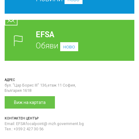
EFSA
Обяви
ново
АДРЕС
бул. "Цар Борис III" 136,етаж 11 София,
България 1618
Виж на картата
КОНТАКТЕН ЦЕНТЪР
Email: EFSAfocalpoint@ mzh.government.bg
Тел.: +359 2 427 30 56