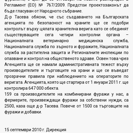
Регламент (ЕО) № 767/2009. Предстои проектозаконът да
бъде гласуван от Народното събрание.
Д-р Тасева обясни, че със създаването на Българската
агенцията по безопасност на храните ще се подобри
контролът върху цялата хранителна верига като се обединят
съществуващите сега четири контролни органа –
Националната ветеринарно медицинска служба,
Националната служба по зърното и фуражите, Националната
служба за растителна защита и Регионалните инспекции по
опазване и контрол на общественото здраве. Освен това чрез
Агенцията ще се намали административната тежест върху
производителите и търговците на храни и ще се въведат
прозрачни правила при наблюдението на операторите по
веригата. Агенцията, която ще стартира от 1 януари 2011 г. ще
контролира 647 000 обекта.
159 са производителите на комбинирани фуражи у нас, а
фермерите, произвеждащи фуражи за собствени нужди, са
2500, каза още д-р Тасева. Повече от 1500 са търговците на
фуражи и добавки.
15 септември 2010 г. Дирекция