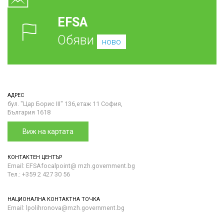
EFSA
Обяви
ново
АДРЕС
бул. "Цар Борис III" 136,етаж 11 София,
България 1618
Виж на картата
КОНТАКТЕН ЦЕНТЪР
Email: EFSAfocalpoint@ mzh.government.bg
Тел.: +359 2 427 30 56
НАЦИОНАЛНА КОНТАКТНА ТОЧКА
Email: lpolihronova@mzh.government.bg