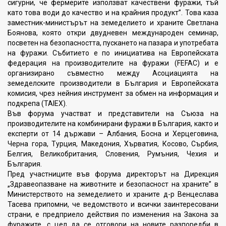
сигурни, че фермерите използват качествени фуражи, тъй
като това води до качество и на крайния продукт”. Това каза
заместник-министърът на земеделието и храните Светлана
Боянова, която откри двудневен международен семинар,
посветен на безопасността, пускането на пазара и употребата
на фуражи. Събитието е по инициатива на Европейската
федерация на производителите на фуражи (FEFAC) и е
организирано съвместно между Асоциацията на
земеделските производители в България и Европейската
комисия, чрез нейния инструмент за обмен на информация и
подкрепа (TAIEX).
Във форума участват и представители на Съюза на
производителите на комбинирани фуражи в България, както и
експерти от 14 държави – Албания, Босна и Херцеговина,
Черна гора, Турция, Македония, Хърватия, Косово, Сърбия,
Белгия, Великобритания, Словения, Румъния, Чехия и
България.
Пред участниците във форума директорът на Дирекция
„Здравеопазване на животните и безопасност на храните” в
Министерството на земеделието и храните д-р Венцеслава
Тасева припомни, че ведомството и всички заинтересовани
страни, е предприело действия по изменения на Закона за
фуражите, с цел да се отговори на новите разпоредби в