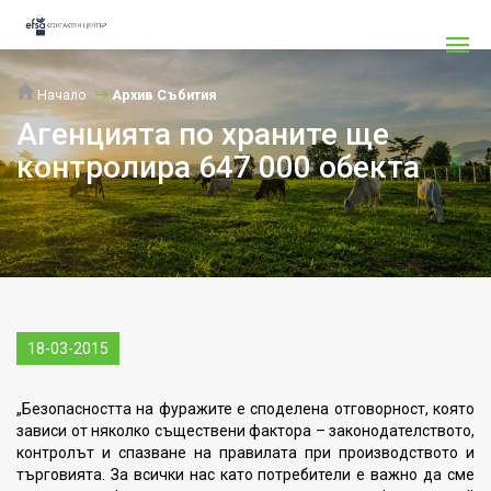
Начало
Архив Събития
Агенцията по храните ще
контролира 647 000 обекта
18-03-2015
„Безопасността на фуражите е споделена отговорност, която
зависи от няколко съществени фактора – законодателството,
контролът и спазване на правилата при производството и
търговията. За всички нас като потребители е важно да сме