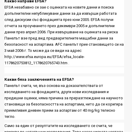
Какво направи
EFSA?
EFSA
незабавно се зае с оценката на новите данни и поиска
допълнителни непубликувани данни за да извърши работата
след дискусии със фондацията през юни
2005. EFSA
получи
отчета за проучването през декември 2005 и допълнителни
данни през април
2006.
При извършване на оценката на риска
Панелът взе пред вид предварителните мащабни данни за
безопасност на аспартама.
AFC
панелът прие становището си на
3 май 2006 г. То може да се види на адрес
:
http://www.efsa.europa.eu/EFSA/efsa_locale-
1178620753812_1178620765743.htm
.
Какви бяха заключенията на
EFSA?
Панелът счита, че, въз основа на доказателствата от
изследването на фондацията, други нови изследвания и
предишни оценки, няма причина за преразглеждане на научното
становище за безопасността на аспартама, нито да се коригира
приемливия дневен прием за аспартам от
40 mg/kg
телесно
тегло.
Само за един от резултатите на изследването се счита, че
изисква по-нататъшни изследвания. Това касае ниската честота