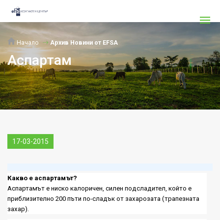
Начало
Архив Новини от EFSA
Аспартам
17-03-2015
Какво е аспартамът?
Аспартамът е ниско калоричен, силен подсладител, който е
приблизително 200 пъти по-сладък от захарозата (трапезната
захар).