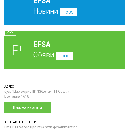
EFSA
Новини
ново
EFSA
Обяви
ново
АДРЕС
бул. "Цар Борис III" 136,етаж 11 София,
България 1618
Виж на картата
КОНТАКТЕН ЦЕНТЪР
Email: EFSAfocalpoint@ mzh.government.bg