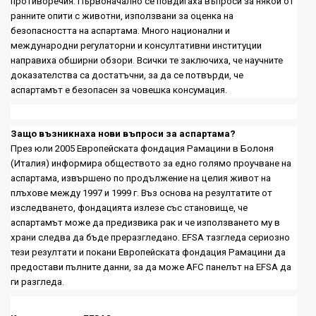
противоречия. Първоначално се повдигаха въпроси за някои от
ранните опити с животни, използвани за оценка на
безопасността на аспартама. Много национални и
международни регулаторни и консултативни институции
направиха обширни обзори. Всички те заключиха, че научните
доказателства са достатъчни, за да се потвърди, че
аспартамът е безопасен за човешка консумация.
Защо възникнаха нови въпроси за аспартама
?
През юли 2005 Европейската фондация Рамацини в Болоня
(Италия) информира обществото за едно голямо проучване на
аспартама, извършено по продължение на целия живот на
плъхове между 1997 и 1999 г. Въз основа на резултатите от
изследването, фондацията излезе със становище, че
аспартамът може да предизвика рак и че използването му в
храни следва да бъде преразгледано.
EFSA
тазгледа сериозно
тези резултати и покани Европейската фондация Рамацини да
предостави пълните данни, за да може
AFC
панелът на
EFSA
да
ги разгледа.