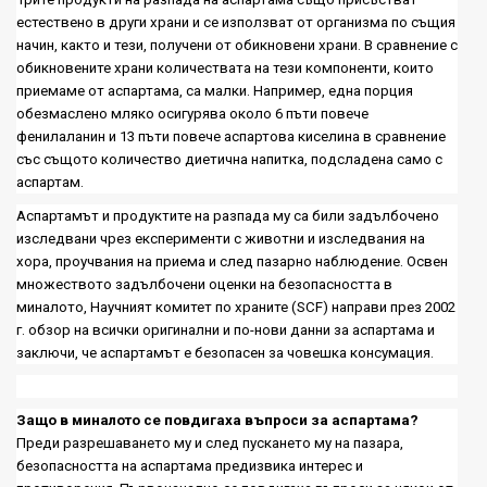
естествено в други храни и се използват от организма по същия
начин, както и тези, получени от обикновени храни. В сравнение с
обикновените храни количествата на тези компоненти, които
приемаме от аспартама, са малки
.
Например, една порция
обезмаслено мляко осигурява около 6 пъти повече
фенилаланин и 13 пъти повече аспартова киселина в сравнение
със същото количество диетична напитка, подсладена само с
аспартам.
Аспартамът и продуктите на разпада му са били задълбочено
изследвани чрез експерименти с животни и изследвания на
хора
,
проучвания на приема и след пазарно наблюдение
.
Освен
множеството задълбочени оценки на безопасността в
миналото, Научният комитет по храните
(SCF)
направи през 2002
г. обзор на всички оригинални и по-нови данни за аспартама и
заключи, че аспартамът е безопасен за човешка консумация.
Защо в миналото се повдигаха въпроси за аспартама
?
Преди разрешаването му и след пускането му на пазара,
безопасността на аспартама предизвика интерес и