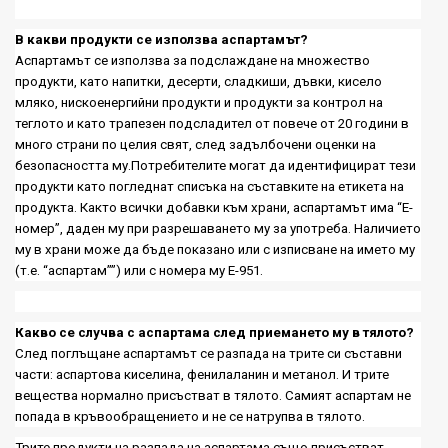
В какви продукти се използва аспартамът?
Аспартамът се използва за подслаждане на множество
продукти, като напитки, десерти, сладкиши, дъвки, кисело
мляко, нискоенергийни продукти и продукти за контрол на
теглото и като трапезен подсладител от повече от 20 години в
много страни по целия свят, след задълбочени оценки на
безопасността му.
Потребителите могат да идентифицират тези
продукти като погледнат списъка на съставките на етикета на
продукта. Както всички добавки към храни, аспартамът има “Е-
номер”, даден му при разрешаването му за употреба. Наличието
му в храни може да бъде показано или с изписване на името му
(
т.е. “аспартам”
”)
или с номера му
E-951.
Какво се случва с аспартама след приемането му в тялото
?
След поглъщане аспартамът се разпада на трите си съставни
части: аспартова киселина, фенилаланин и метанол. И трите
вещества нормално присъстват в тялото. Самият аспартам не
попада в кръвообращението и не се натрупва в тялото.
Трите продукти на разпада на аспартама също присъстват