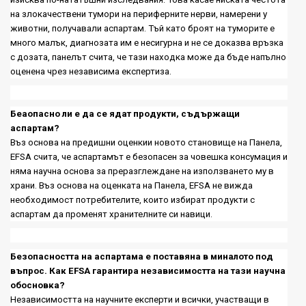
на злокачествени тумори на периферните нерви, намерени у
животни, получавали аспартам. Тъй като броят на туморите е
много малък, диагнозата им е несигурна и не се доказва връзка
с дозата, панелът счита, че тази находка може да бъде напълно
оценена чрез независима експертиза.
Беаопасно ли е да се ядат продукти, съдържащи
аспартам?
Въз основа на предишни оценкии новото становище на Панела,
EFSA
счита, че аспартамът е безопасен за човешка консумация и
няма научна основа за преразглеждане на използването му в
храни. Въз основа на оценката на Панела
, EFSA
не вижда
необходимост потребителите, които избират продукти с
аспартам да променят хранителните си навици.
Безопасността на аспартама е поставяна в миналото под
въпрос. Как
EFSA
гарантира независимостта на тази научна
обосновка
?
Независимостта на научните експерти и всички, участващи в