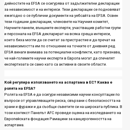
дейностите на
EFSA
се осигурява от задължителни декларации
за независимост и на интереси. Тези декларации се подновяват
ежегодно о се публични документи на уебсайта на
EFSA.
Освен
тези годишни декларации, членовете на Научния комитет,
Научните панели, външните експерти, участващи
в работни групи
и персонала на
EFSA
декларират на всяка среща интереси,
които биха могли да се считат за пристрастие и да пречат на
независимостта им по отношение на точките от дневния ред.
EFSA
винаги внимава за потенциални конфликти, като признава,
че най-големите научни експерти в Европа могат да спечелят
експертизата си само като са активни в своите области.
Кой регулира използването на аспартама в ЕС
?
Каква е
ролята на
EFSA?
Ролята на
EFSA
е да осигури независими научни консултации по
въпроси от управляващите риска, свързани с безопасността на
храни и фуражи и да съобщи съветите си на широката публика. В
този контекст Панелът
AFC
проведе оценка на изследването на
Европейската фондация Рамацини за канцерогенността на
аспартама.