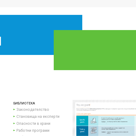
БИБЛИОТЕКА
Законодателство
Становища на експерти
Опасности в храни
Работни програми