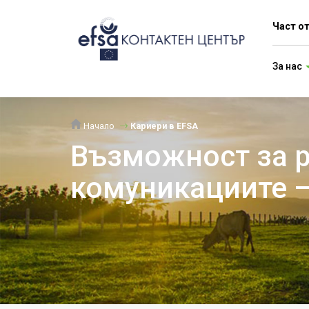
Част о
За нас
Начало
Кариери в EFSA
Възможност за р
комуникациите – 