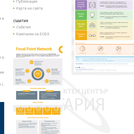
Публикации
Карта на сайта
и в
СЪБИТИЯ
Събития
Кампании на ЕОБХ
е в
ции
I,