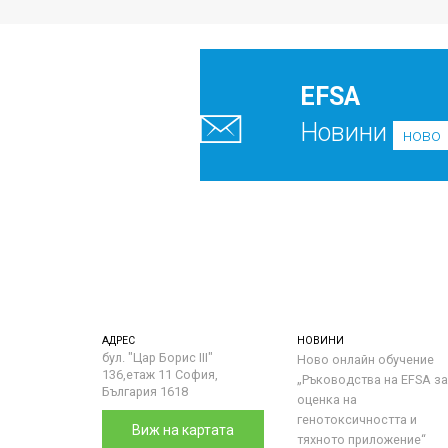
EFSA
Новини
ново
АДРЕС
НОВИНИ
бул. "Цар Борис III"
Ново онлайн обучение
136,етаж 11 София,
„Ръководства на ЕFSA за
България 1618
оценка на
генотоксичността и
Виж на картата
тяхното приложение“