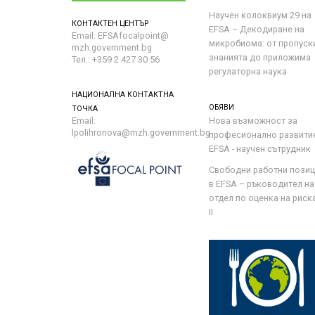
Научен колоквиум 29 на
КОНТАКТЕН ЦЕНТЪР
EFSA – Декодиране на
Email: EFSAfocalpoint@
микробиома: от пропуск
mzh.government.bg
знанията до приложима
Тел.: +359 2 427 30 56
регулаторна наука
НАЦИОНАЛНА КОНТАКТНА
ОБЯВИ
ТОЧКА
Email:
Нова възможност за
lpolihronova@mzh.government.bg
професионално развити
EFSA - научен сътрудник
Свободни работни пози
в EFSA – ръководител на
отдел по оценка на риска 
II