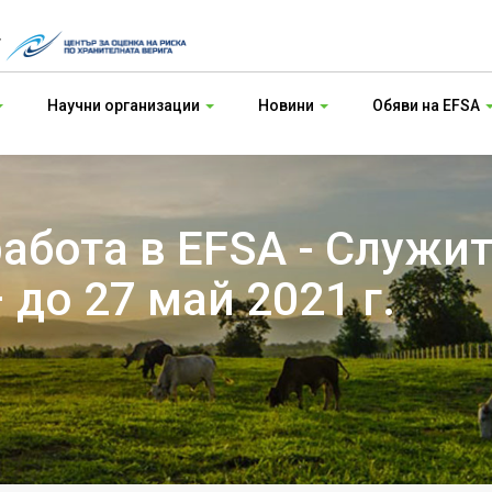
т
Научни организации
Новини
Обяви на EFSA
абота в EFSA - Служит
до 27 май 2021 г.