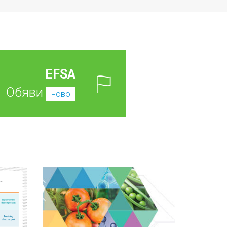
EFSA
Обяви
ново