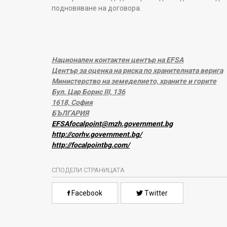
подновяване на договора.
Национален контактен център на EFSA
Център за оценка на риска по хранителната верига
Министерство на земеделието, храните и горите
Бул. Цар Борис III, 136
1618, София
БЪЛГАРИЯ
EFSAfocalpoint@mzh.government.bg
http://corhv.government.bg/
http://focalpointbg.com/
СПОДЕЛИ СТРАНИЦАТА
Facebook
Twitter