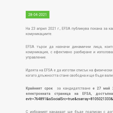
28-04-2021
На 23 април 2021 г., EFSA публикува покана за к
комуникациите.
EFSA търси да назначи динамични лица, кои
комуникация, с ефективно разбиране и използв
управление.
Идеята на EFSA е да изготви списък на физически
когато длъжността стане свободна и ще бъде валид
Крайният срок
за кандидатстване
е 27 май 
електронната страница на EFSA, достъпн
evtr=764891&isSocialSrc=true&csarray=81050213
С избраният кандидат ще бъде подписан с дог