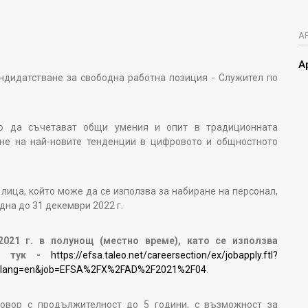
А
А
андидатстване за свободна работна позиция - Служител по
то да съчетават общи умения и опит в традиционната
ане на най-новите тенденции в цифровото и общностното
 лица, който може да се използва за набиране на персонал,
на до 31 декември 2022 г.
2021 г. в полунощ (местно време), като се използва
а тук -
https://efsa.taleo.net/careersection/ex/jobapply.ftl?
33&lang=en&job=EFSA%2FX%2FAD%2F2021%2F04
.
овор с продължителност до 5 години, с възможност за