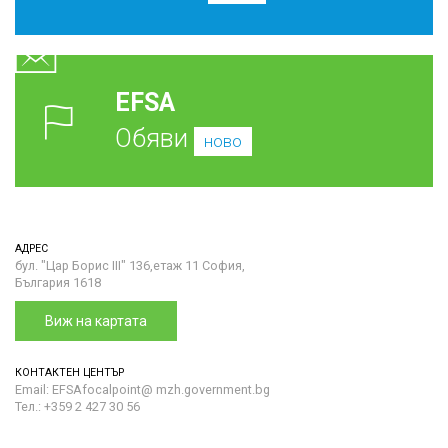
EFSA
Обяви
ново
АДРЕС
бул. "Цар Борис III" 136,етаж 11 София,
България 1618
Виж на картата
КОНТАКТЕН ЦЕНТЪР
Email: EFSAfocalpoint@ mzh.government.bg
Тел.: +359 2 427 30 56