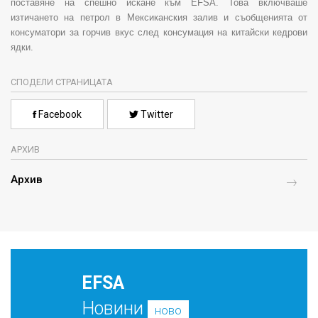
поставяне на спешно искане към
EFSA
. Това включваше
изтичането на петрол в Мексиканския залив и съобщенията от
консуматори за горчив вкус след консумация на китайски кедрови
ядки.
СПОДЕЛИ СТРАНИЦАТА
Facebook
Twitter
АРХИВ
Архив
EFSA
Новини
ново