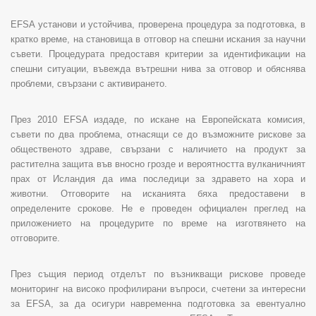
EFSA
установи и устойчива, проверена процедура за подготовка, в
кратко време, на становища в отговор на спешни искания за научни
съвети. Процедурата предоставя критерии за идентификации на
спешни ситуации, въвежда вътрешни нива за отговор и обяснява
проблеми, свързани с активирането.
През 2010
EFSA
издаде, по искане на Европейската комисия,
съвети по два проблема, отнасящи се до възможните рискове за
общественото здраве, свързани с наличието на продукт за
растителна защита във вносно грозде и вероятността вулканичният
прах от Исландия да има последици за здравето на хора и
животни. Отговорите на исканията бяха предоставени в
определените срокове. Не е проведен официален преглед на
приложението на процедурите по време на изготвянето на
отговорите.
През същия период отделът по възникващи рискове проведе
мониторинг на високо профилирани въпроси, счетени за интересни
за
EFSA
, за да осигури навременна подготовка за евентуално