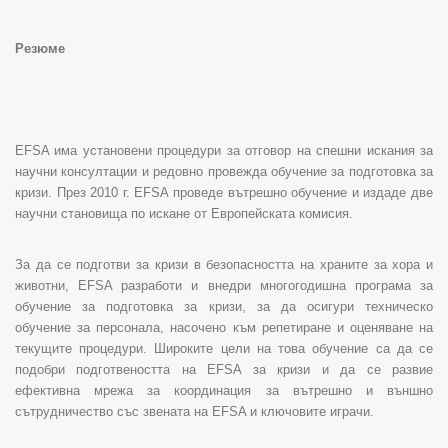
Резюме
EFSA
има установени процедури за отговор на спешни искания за
научни консултации и редовно провежда обучение за подготовка за
кризи. През 2010 г.
EFSA
проведе вътрешно обучение и издаде две
научни становища по искане от Европейската комисия.
За да се подготви за кризи в безопасността на храните за хора и
животни,
EFSA
разработи и внедри многогодишна програма за
обучение за подготовка за кризи, за да осигури техническо
обучение за персонала, насочено към репетиране и оценяване на
текущите процедури. Широките цели на това обучение са да се
подобри подготвеността на
EFSA
за кризи и да се развие
ефективна мрежа за координация за вътрешно и външно
сътрудничество със звената на
EFSA
и ключовите играчи.