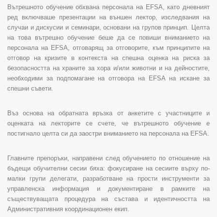
Вътрешното обучение обхвана персонала на
EFSA
, като дневният
ред включваше презентации на външен лектор, изследвания на
случаи и дискусии и семинари, основани на групов принцип. Целта
на това вътрешно обучение беше да се повиши вниманието на
персонала на
EFSA
, отговарящ за отговорите, към принципите на
отговор на кризите в контекста на спешна оценка на риска за
безопасността на храните за хора и/или животни и на дейностите,
необходими за подпомагане на отговора на
EFSA
на искане за
спешни съвети.
Въз основа на обратната връзка от анкетите с участниците и
оценката на лекторите се счете, че вътрешното обучение е
постигнало целта си да заостри вниманието на персонала на
EFSA
.
Главните препоръки, направени след обучението по отношение на
бъдещи обучителни сесии бяха: фокусиране на сесиите върху по-
малки групи делегати, разработване на прости инструменти за
управленска информация и документиране в рамките на
съществуващата процедура на състава и идентичността на
Административния координационен екип.