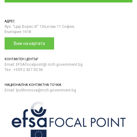
АДРЕС
бул. "Цар Борис III" 136,етаж 11 София,
България 1618
Виж на картата
КОНТАКТЕН ЦЕНТЪР
Email: EFSAfocalpoint@ mzh.government.bg
Тел.: +359 2 427 30 56
НАЦИОНАЛНА КОНТАКТНА ТОЧКА
Email: lpolihronova@mzh.government.bg