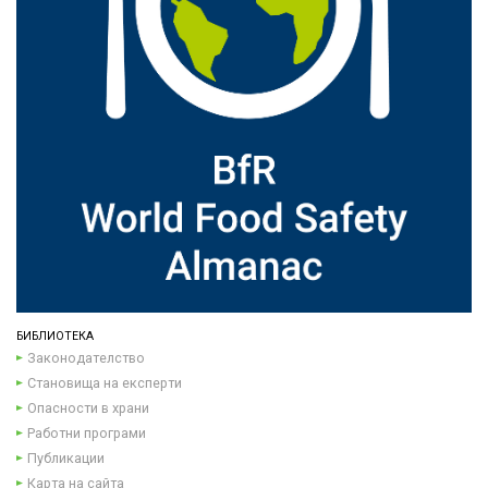
БИБЛИОТЕКА
Законодателство
Становища на експерти
Опасности в храни
Работни програми
Публикации
Карта на сайта