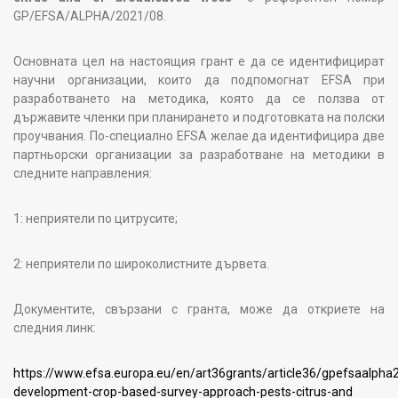
GP/EFSA/ALPHA/2021/08.
Основната цел на настоящия грант е да се идентифицират
научни организации, които да подпомогнат EFSA при
разработването на методика, която да се ползва от
държавите членки при планирането и подготовката на полски
проучвания. По-специално EFSA желае да идентифицира две
партньорски организации за разработване на методики в
следните направления:
1: неприятели по цитрусите;
2: неприятели по широколистните дървета.
Документите, свързани с гранта, може да откриете на
следния линк:
https://www.efsa.europa.eu/en/art36grants/article36/gpefsaalpha
development-crop-based-survey-approach-pests-citrus-and