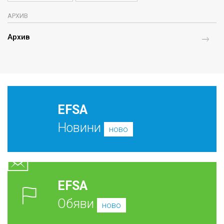
АРХИВ
Архив
EFSA
Новини
ново
EFSA
Обяви
ново