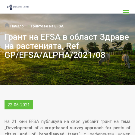
Начало
Грантове на EFSA
Грант на EFSA в област Здраве
на растенията, Ref
GP/EFSA/ALPHA/2021/08
22-06-2021
На 21 юни EFSA публикува на своя уебсайт грант на тема
„
Development of a crop-based survey approach for pests of
citrus and of broadleaved trees
“ с референтен номер