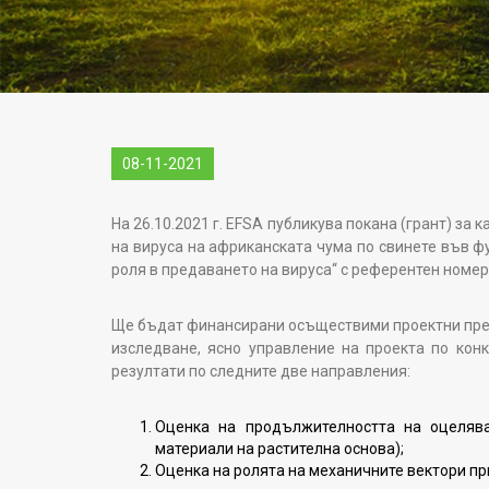
08-11-2021
На 26.10.2021 г. EFSA публикува покана (грант) з
на вируса на африканската чума по свинете във ф
роля в предаването на вируса“ с референтен номе
Ще бъдат финансирани осъществими проектни пред
изследване, ясно управление на проекта по конк
резултати по следните две направления:
Оценка на продължителността на оцеляв
материали на растителна основа);
Оценка на ролята на механичните вектори пр