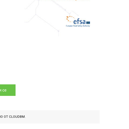
 се
НО ОТ
CLOUDBM
.