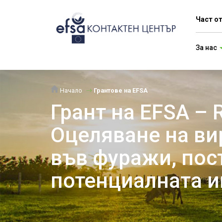
Част о
За нас
Начало
Грантове на EFSA
Грант на EFSA – 
Оцеляване на ви
във фуражи, пос
потенциалната и