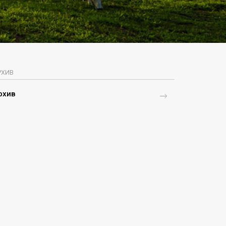
РХИВ
рхив