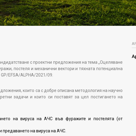
А
А
а кандидатстване с проектни предложения на тема „Оцеляване
уражи, постеля и механични вектори и тяхната потенциална
р GP/EFSA/ALPHA/2021/09.
ложения, които са с добре описана методология на научно
ретни задачи и които си поставят за цел постигането на
ането на вируса на АЧС във фуражите и постелята (от
и предаването на вируса на АЧС.