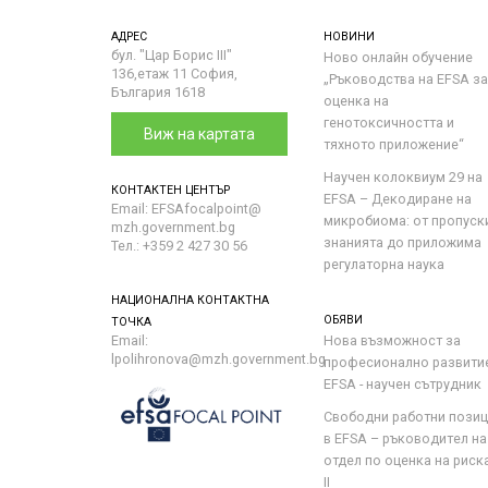
АДРЕС
НОВИНИ
бул. "Цар Борис III"
Ново онлайн обучение
136,етаж 11 София,
„Ръководства на ЕFSA за
България 1618
оценка на
генотоксичността и
Виж на картата
тяхното приложение“
Научен колоквиум 29 на
КОНТАКТЕН ЦЕНТЪР
EFSA – Декодиране на
Email: EFSAfocalpoint@
микробиома: от пропуск
mzh.government.bg
знанията до приложима
Тел.: +359 2 427 30 56
регулаторна наука
НАЦИОНАЛНА КОНТАКТНА
ОБЯВИ
ТОЧКА
Email:
Нова възможност за
lpolihronova@mzh.government.bg
професионално развити
EFSA - научен сътрудник
Свободни работни пози
в EFSA – ръководител на
отдел по оценка на риска 
II