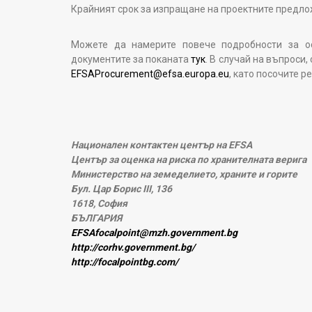
Крайният срок за изпращане на проектните предл
Можете да намерите повече подробности за о
документите за поканата
тук
. В случай на въпроси,
EFSAProcurement@efsa.europa.eu
, като посочите 
Национален контактен център на EFSA
Център за оценка на риска по хранителната верига
Министерство на земеделието, храните и горите
Бул. Цар Борис III, 136
1618, София
БЪЛГАРИЯ
EFSAfocalpoint@mzh.government.bg
http://corhv.government.bg/
http://focalpointbg.com/