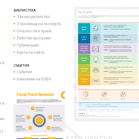
БИБЛИОТЕКА
Законодателство
Становища на експерти
Опасности в храни
Работни програми
Публикации
Карта на сайта
и в
СЪБИТИЯ
Събития
Кампании на ЕОБХ
е в
ции
I,