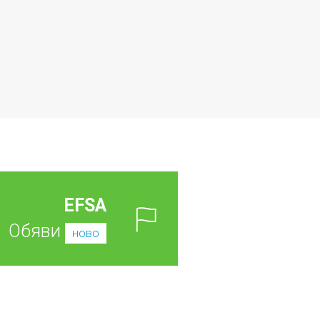
EFSA
Обяви
ново