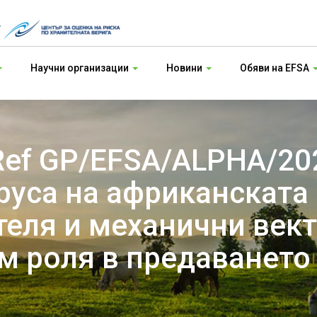
т
Научни организации
Новини
Обяви на EFSA
Ref GP/EFSA/ALPHA/20
руса на африканската 
теля и механични вект
м роля в предаването 