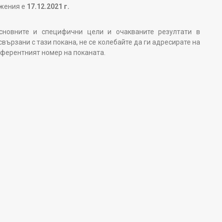
ожения е
17.12.2021 г.
сновните и специфични цели и очакваните резултати в
 свързани с тази покана, не се колебайте да ги адресирате на
референтният номер на поканата.