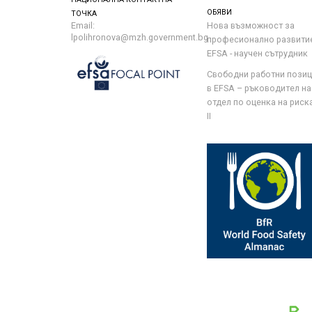
ОБЯВИ
ТОЧКА
Email:
Нова възможност за
lpolihronova@mzh.government.bg
професионално развити
EFSA - научен сътрудник
Свободни работни пози
в EFSA – ръководител на
отдел по оценка на риска 
II