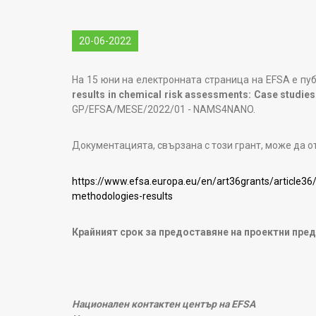
20-06-2022
На 15 юни на електронната страница на EFSA е пу
results in chemical risk assessments: Case studie
GP/EFSA/MESE/2022/01 - NAMS4NANO.
Документацията, свързана с този грант, може да о
https://www.efsa.europa.eu/en/art36grants/article
methodologies-results
Крайният срок за предоставяне на проектни пред
Национален контактен център на EFSA