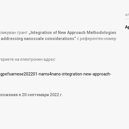
А
А
бликуван грант
„Integration of New Approach Methodologies
s addressing nanoscale considerations“
с референтен номер
ткриете на електронен адрес:
36/gpefsamese202201-nams4nano-integration-new-approach-
ложения е 20 септември 2022 г.