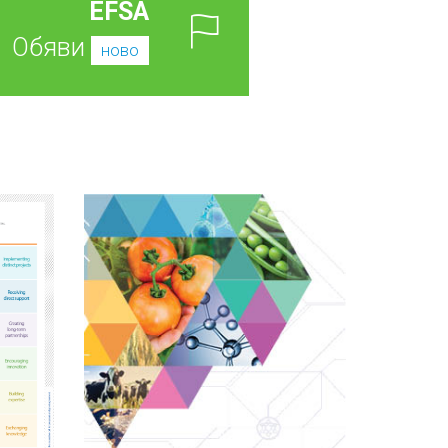
EFSA
Обяви
ново