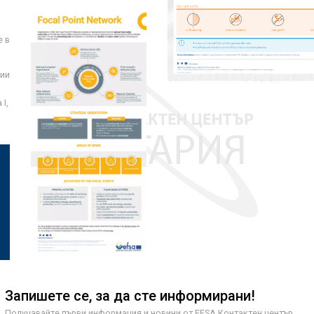
е в
ции
I,
Запишете се, за да сте информирани!
Получавайте първи информация и новини от EFSA Контактен център