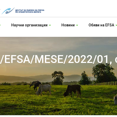
т
Научни организации
Новини
Обяви на EFSA
P/EFSA/MESE/2022/01, 