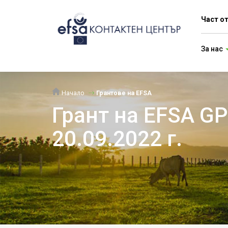
Част о
За нас
Начало
Грантове на EFSA
Грант на EFSA G
20.09.2022 г.