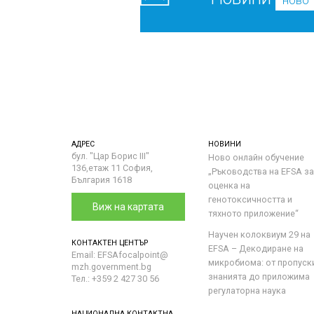
ново
АДРЕС
НОВИНИ
бул. "Цар Борис III"
Ново онлайн обучение
136,етаж 11 София,
„Ръководства на ЕFSA за
България 1618
оценка на
генотоксичността и
Виж на картата
тяхното приложение“
Научен колоквиум 29 на
КОНТАКТЕН ЦЕНТЪР
EFSA – Декодиране на
Email: EFSAfocalpoint@
микробиома: от пропуск
mzh.government.bg
знанията до приложима
Тел.: +359 2 427 30 56
регулаторна наука
НАЦИОНАЛНА КОНТАКТНА