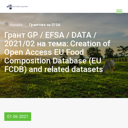
Начало
Грантове на EFSA
Грант GP / EFSA / DATA /
2021/02 на тема: Creation of
Open Access EU Food
Composition Database (EU
FCDB) and related datasets
01-06-2021