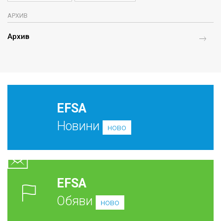
АРХИВ
Архив
EFSA
Новини
ново
EFSA
Обяви
ново