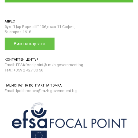
АДРЕС
бул. "Цар Борис III" 136,етаж 11 София,
България 1618
Виж на картата
КОНТАКТЕН ЦЕНТЪР
Email: EFSAfocalpoint@ mzh.government.bg
Тел.: +359 2 427 30 56
НАЦИОНАЛНА КОНТАКТНА ТОЧКА
Email: lpolihronova@mzh.government.bg