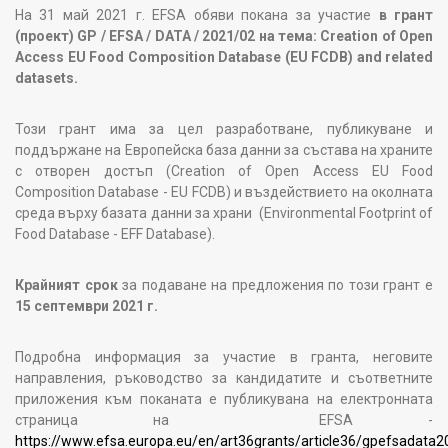
На 31 май 2021 г. EFSA обяви покана за участие
в
грант
(проект) GP / EFSA / DATA / 2021/02 на тема: Creation of Open
Access EU Food Composition Database (EU FCDB) and related
datasets.
Този грант има за цел разработване, публикуване и
поддържане на Европейска база данни за състава на храните
с отворен достъп (Creation of Open Access EU Food
Composition Database - EU FCDB) и въздействието на околната
среда върху базата данни за храни (Environmental Footprint of
Food Database - EFF Database).
Крайният срок
за подаване на предложения по този грант е
15 септември 2021 г.
Подробна информация за участие в гранта, неговите
направления, ръководство за кандидатите и съответните
приложения към поканата е публикувана на електронната
страница на EFSA -
https://www.efsa.europa.eu/en/art36grants/article36/gpefsadata2