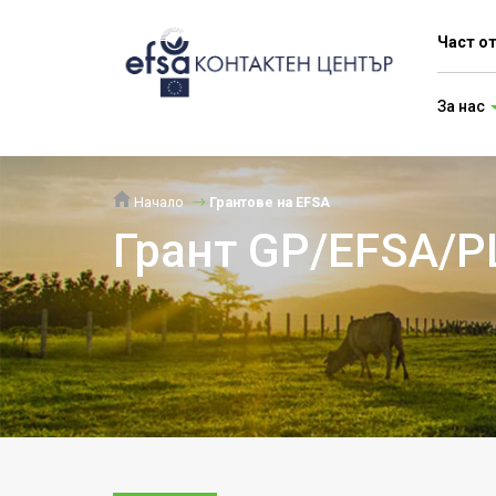
Част о
За нас
Начало
Грантове на EFSA
Грант GP/EFSA/PL