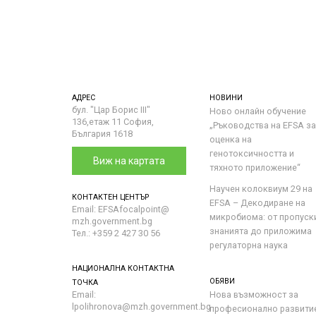
АДРЕС
НОВИНИ
бул. "Цар Борис III"
Ново онлайн обучение
136,етаж 11 София,
„Ръководства на ЕFSA за
България 1618
оценка на
генотоксичността и
Виж на картата
тяхното приложение“
Научен колоквиум 29 на
КОНТАКТЕН ЦЕНТЪР
EFSA – Декодиране на
Email: EFSAfocalpoint@
микробиома: от пропуск
mzh.government.bg
знанията до приложима
Тел.: +359 2 427 30 56
регулаторна наука
НАЦИОНАЛНА КОНТАКТНА
ОБЯВИ
ТОЧКА
Email:
Нова възможност за
lpolihronova@mzh.government.bg
професионално развити