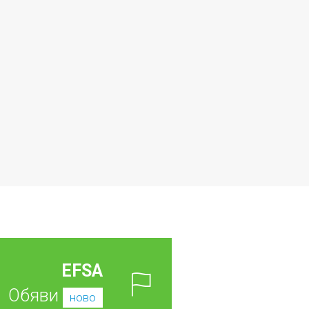
EFSA
Обяви
ново