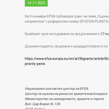
14-11-2022
На 9 ноември EFSA публикува грант на тема „Оценк
неприятели“ с референтен номер GP/EFSA/PLANTS/
Крайният срок за подаване на предложения е
27 ян
Документацията, свързана с кандидатстването по т
https://www.efsa.europa.eu/en/art36grants/article3
priority-pests
Национален контактен център на EFSA
Център за оценка на риска по хранителната верига
Министерство на земеделието, храните и горите
Бул. Цар Борис III, 136