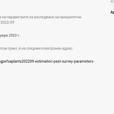
А
А
а на параметрите за изследване за приоритетни
2022/09.
уари 2023 г.
ози грант, е на следния електронен адрес:
6/gpefsaplants202209-estimation-pest-survey-parameters-