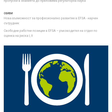
пропуски в знанията до приложима регулаторна наука
ОБЯВИ
Нова възможност за професионално развитие в EFSA - научен
сътрудник
Свободни работни позиции в EFSA – ръководител на отдел по
оценка на риска I, II