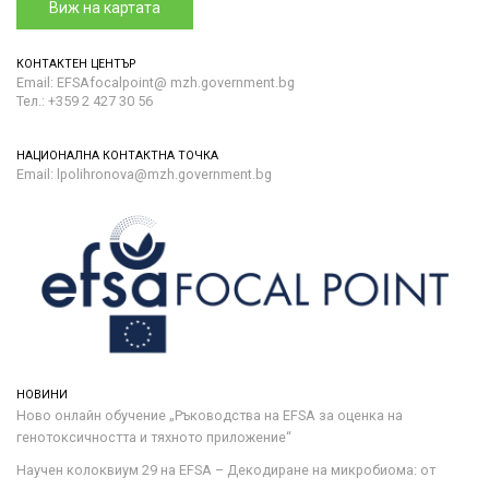
Виж на картата
КОНТАКТЕН ЦЕНТЪР
Email: EFSAfocalpoint@ mzh.government.bg
Тел.: +359 2 427 30 56
НАЦИОНАЛНА КОНТАКТНА ТОЧКА
Email: lpolihronova@mzh.government.bg
НОВИНИ
Ново онлайн обучение „Ръководства на ЕFSA за оценка на
генотоксичността и тяхното приложение“
Научен колоквиум 29 на EFSA – Декодиране на микробиома: от