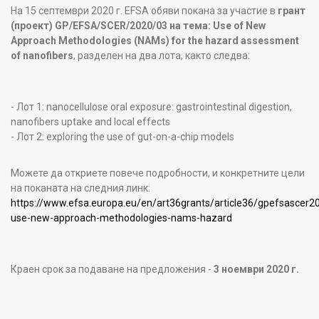
На 15 септември 2020 г. EFSA обяви покана за участие в
грант
(проект) GP/EFSA/SCER/2020/03 на тема: Use of New
Approach Methodologies (NAMs) for the hazard assessment
of nanofibers
, разделен на два лота, както следва:
- Лот 1: nanocellulose oral exposure: gastrointestinal digestion,
nanofibers uptake and local effects
- Лот 2: exploring the use of gut-on-a-chip models
Можете да откриете повече подробности, и конкретните цели
на поканата на следния линк:
https://www.efsa.europa.eu/en/art36grants/article36/gpefsascer2
use-new-approach-methodologies-nams-hazard
Краен срок за подаване на предложения -
3 ноември 2020 г.