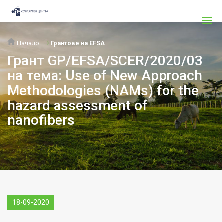
Начало
Грантове на EFSA
Грант GP/EFSA/SCER/2020/03
на тема: Use of New Approach
Methodologies (NAMs) for the
hazard assessment of
nanofibers
18-09-2020