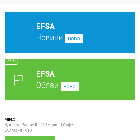
EFSA
Новини
ново
EFSA
Обяви
ново
АДРЕС
бул. "Цар Борис III" 136,етаж 11 София,
България 1618