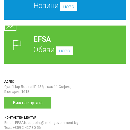
Новини
ново
EFSA
Обяви
ново
АДРЕС
бул. "Цар Борис III" 136,етаж 11 София,
България 1618
Виж на картата
КОНТАКТЕН ЦЕНТЪР
Email: EFSAfocalpoint@ mzh.government.bg
Тел.: +359 2 427 30 56