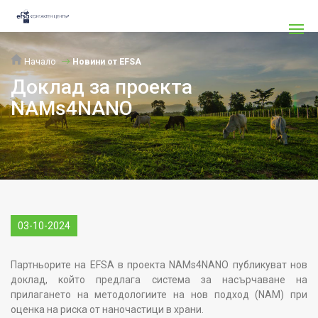
Начало
Новини от EFSA
Доклад за проекта
NAMs4NANO
03-10-2024
Партньорите на EFSA в проекта NAMs4NANO публикуват нов
доклад, който предлага система за насърчаване на
прилагането на методологиите на нов подход (NAM) при
оценка на риска от наночастици в храни.