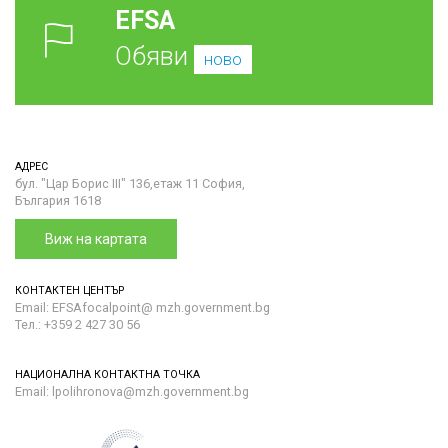
EFSA
Обяви
ново
АДРЕС
бул. "Цар Борис III" 136,етаж 11 София,
България 1618
Виж на картата
КОНТАКТЕН ЦЕНТЪР
Email: EFSAfocalpoint@ mzh.government.bg
Тел.: +359 2 427 30 56
НАЦИОНАЛНА КОНТАКТНА ТОЧКА
Email: lpolihronova@mzh.government.bg