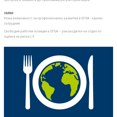
ОБЯВИ
Нова възможност за професионално развитие в EFSA - научен
сътрудник
Свободни работни позиции в EFSA – ръководител на отдел по
оценка на риска I, II