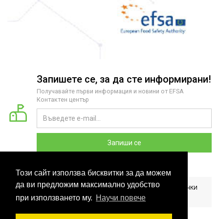
Запишете се, за да сте информирани!
Получавайте първи информация и новини от EFSA
Контактен център
Запиши се
Този сайт използва бисквитки за да можем
да ви предложим максимално удобство
2026 COPYRIGHT © EFSA КОНТАКТЕН ЦЕНТЪР БЪЛГАРИЯ. ВСИЧКИ
ПРАВА ЗАПАЗЕНИ. РАЗРАБОТЕНО ОТ
CLOUDBM
.
при използването му.
Научи повече