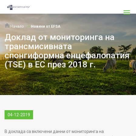
Начало
Новини от EFSA
Доклад от мониторинга на
трансмисивната
спонгиформна енцефалопатия
(TSE) в ЕС през 2018 г.
04-12-2019
В доклада са включени данни от мониторинга на