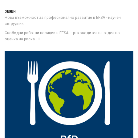
ОБЯВИ
Нова възможност за професионално развитие в EFSA - научен
сътрудник
Свободни работни позиции в EFSA – ръководител на отдел по
оценка на риска I, II