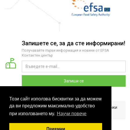
Запишете се, за да сте информирани!
Получавайте първи информация и новини от EFSA
Контактен център
Запиши се
Този сайт използва бисквитки за да можем
да ви предложим максимално удобство
2026 COPYRIGHT © EFSA КОНТАКТЕН ЦЕНТЪР БЪЛГАРИЯ. ВСИЧКИ
ПРАВА ЗАПАЗЕНИ. РАЗРАБОТЕНО ОТ
CLOUDBM
.
при използването му.
Научи повече
Приемам