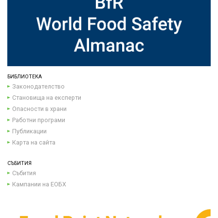
БИБЛИОТЕКА
Законодателство
Становища на експерти
Опасности в храни
Работни програми
Публикации
Карта на сайта
СЪБИТИЯ
Събития
Кампании на ЕОБХ