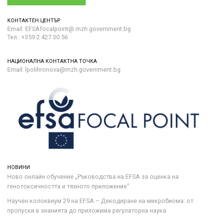
КОНТАКТЕН ЦЕНТЪР
Email: EFSAfocalpoint@ mzh.government.bg
Тел.: +359 2 427 30 56
НАЦИОНАЛНА КОНТАКТНА ТОЧКА
Email: lpolihronova@mzh.government.bg
НОВИНИ
Ново онлайн обучение „Ръководства на ЕFSA за оценка на
генотоксичността и тяхното приложение“
Научен колоквиум 29 на EFSA – Декодиране на микробиома: от
пропуски в знанията до приложима регулаторна наука