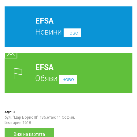
EFSA
Новини
ново
EFSA
Обяви
ново
АДРЕС
бул. "Цар Борис III" 136,етаж 11 София,
България 1618
Виж на картата