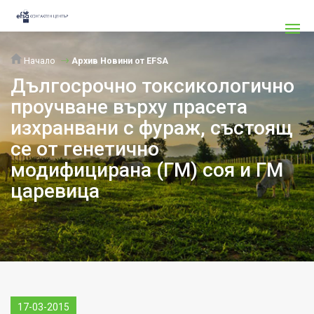
Начало
Архив Новини от EFSA
Дългосрочно токсикологично
проучване върху прасета
изхранвани с фураж, състоящ
се от генетично
модифицирана (ГМ) соя и ГМ
царевица
17-03-2015