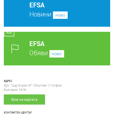
EFSA
Новини
ново
EFSA
Обяви
ново
АДРЕС
бул. "Цар Борис III" 136,етаж 11 София,
България 1618
Виж на картата
КОНТАКТЕН ЦЕНТЪР