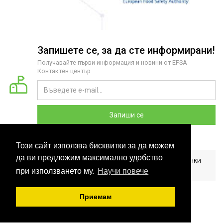
Запишете се, за да сте информирани!
Получавайте първи информация и новини от EFSA
Контактен център
Запиши се
Този сайт използва бисквитки за да можем
да ви предложим максимално удобство
2026 COPYRIGHT © EFSA КОНТАКТЕН ЦЕНТЪР БЪЛГАРИЯ. ВСИЧКИ
ПРАВА ЗАПАЗЕНИ. РАЗРАБОТЕНО ОТ
CLOUDBM
.
при използването му.
Научи повече
Приемам