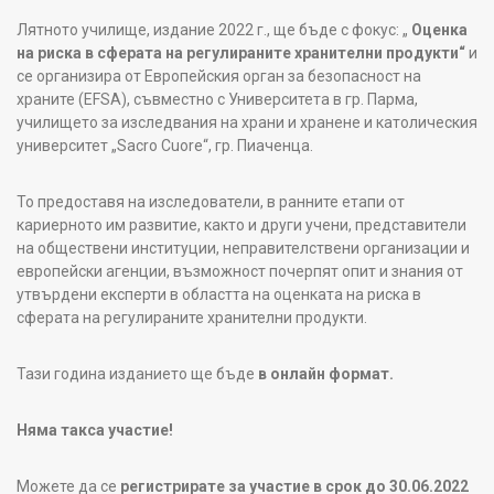
Лятното училище, издание 2022 г., ще бъде с фокус: „
Оценка
на риска в сферата на регулираните хранителни продукти“
и
се организира от Европейския орган за безопасност на
храните (EFSA), съвместно с Университета в гр. Парма,
училището за изследвания на храни и хранене и католическия
университет „Sacro Cuore“, гр. Пиаченца.
То предоставя на изследователи, в ранните етапи от
кариерното им развитие, както и други учени, представители
на обществени институции, неправителствени организации и
европейски агенции, възможност почерпят опит и знания от
утвърдени експерти в областта на оценката на риска в
сферата на регулираните хранителни продукти.
Тази година изданието ще бъде
в онлайн формат.
Няма такса участие!
Можете да се
регистрирате за участие в срок до 30.06.2022