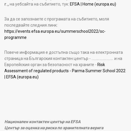
г.,
на уебсайта на събитието, тук:
EFSA | Home (europa.eu)
За да се запознаете с програмата на събитието, моля
последвайте следния линк:
https://events.efsa.europa.eu/summerschool2022/sc-
programme
Повече информация е достъпна също така на електронната
страница на Българския контактен център - ……………………. и на
Европейския орган за безопасност на храните -
Risk
Assessment of regulated products - Parma Summer School 2022
| EFSA (europa.eu)
Национален контактен център на EFSA
Център за оценка на риска по хранителната верига