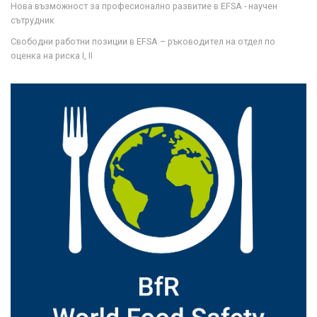
Нова възможност за професионално развитие в EFSA - научен
сътрудник
Свободни работни позиции в EFSA – ръководител на отдел по
оценка на риска I, II