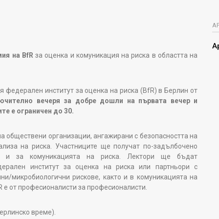
А
А
ия на BfR
за оценка и комуникация на риска в областта на
я федерален институт за оценка на риска (BfR) в Берлин от
лючително вечеря за добре дошли на първата вечер и
те е ограничен до 30.
а обществени организации, ангажирани с безопасността на
ализа на риска. Участниците ще получат по-задълбочено
а и за комуникацията на риска. Лектори ще бъдат
дерален институт за оценка на риска или партньори с
ни/микробиологични рискове, както и в комуникацията на
R е от професионалисти за професионалисти.
ерлинско време).