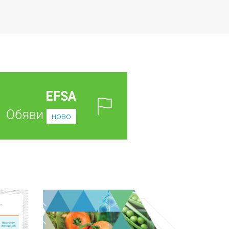
EFSA
Обяви
ново