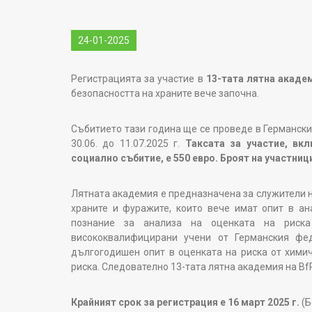
24-01-2025
Регистрацията за участие в
13-тата лятна академ
безопасността на храните вече започна.
Събитието тази година ще се проведе в Германски
30.06. до 11.07.2025 г.
Таксата за участие, вк
социално събитие, е 550 евро. Броят на участници
Лятната академия е предназначена за служители н
храните и фуражите, които вече имат опит в ан
познание за анализа на оценката на риск
висококвалифицирани учени от Германския фе
дългогодишен опит в оценката на риска от химич
риска. Следователно 13-тата лятна академия на Bf
Крайният срок за регистрация е 16 март 2025 г.
(Б