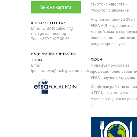
генотоксичността и
Виж на картата
тяхното приложение“
Научен колоквиум 29 на
КОНТАКТЕН ЦЕНТЪР
EFSA – Декодиране на
Email: EFSAfocalpoint@
микробиома: от пропуск
mzh.government.bg
знанията до приложима
Тел.: +359 2 427 30 56
регулаторна наука
НАЦИОНАЛНА КОНТАКТНА
ОБЯВИ
ТОЧКА
Email:
Нова възможност за
lpolihronova@mzh.government.bg
професионално развити
EFSA - научен сътрудник
Свободни работни пози
в EFSA – ръководител на
отдел по оценка на риска 
II