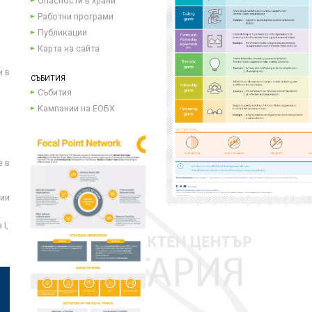
Опасности в храни
Работни програми
Публикации
Карта на сайта
и в
СЪБИТИЯ
Събития
Кампании на ЕОБХ
е в
ции
I,