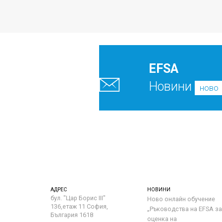
EFSA
Новини
ново
АДРЕС
НОВИНИ
бул. "Цар Борис III"
Ново онлайн обучение
136,етаж 11 София,
„Ръководства на ЕFSA за
България 1618
оценка на