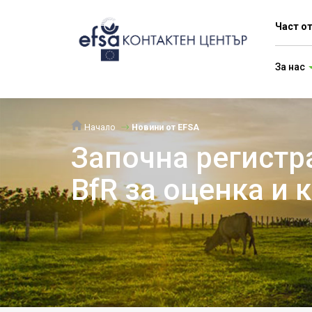
Част о
За нас
Начало
Новини от EFSA
Започна регистр
BfR за оценка и 