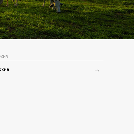
РХИВ
рхив