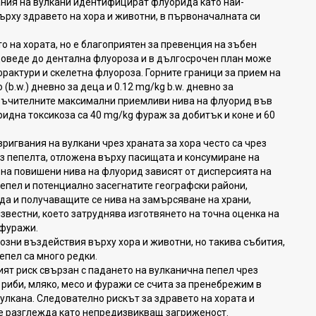
ания на вулкани идентифицират флуорида като най-
ърху здравето на хора и животни, в първоначалната си
о на хората, но е благоприятен за превенция на зъбен
доведе до дентална флуороза и в дългосрочен план може
фрактури и скелетна флуороза. Горните граници за прием на
(b.w.) дневно за деца и 0.12 mg/kg b.w. дневно за
оръчителните максимални приемливи нива на флуорид във
идна токсикоза са 40 mg/kg фураж за добитък и коне и 60
ригвания на вулкани чрез храната за хора често са чрез
ез пепелта, отложена върху пасищата и консумиране на
 на повишени нива на флуорид зависят от дисперсията на
епел и потенциално засегнатите географски райони,
ода и получаващите се нива на замърсяване на храни,
известни, което затруднява изготвянето на точна оценка на
 фуражи.
озни въздействия върху хора и животни, но такива събития,
епел са много редки.
ят риск свързан с падането на вулканична пепел чрез
 риби, мляко, месо и фуражи се счита за пренебрежим в
вулкана. Следователно рискът за здравето на хората и
се разглежда като непредизвикващ загриженост.