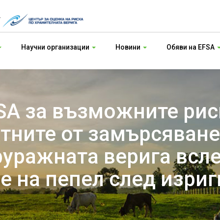
т
Научни организации
Новини
Обяви на EFSA
SA за възможните рис
отните от замърсяване
фуражната верига всл
 на пепел след изриг
л