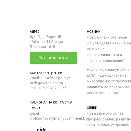
АДРЕС
НОВИНИ
бул. "Цар Борис III"
Ново онлайн обучение
136,етаж 11 София,
„Ръководства на ЕFSA за
България 1618
оценка на
генотоксичността и
Виж на картата
тяхното приложение“
Научен колоквиум 29 на
КОНТАКТЕН ЦЕНТЪР
EFSA – Декодиране на
Email: EFSAfocalpoint@
микробиома: от пропуск
mzh.government.bg
знанията до приложима
Тел.: +359 2 427 30 56
регулаторна наука
НАЦИОНАЛНА КОНТАКТНА
ОБЯВИ
ТОЧКА
Email:
Нова възможност за
lpolihronova@mzh.government.bg
професионално развити
EFSA - научен сътрудник