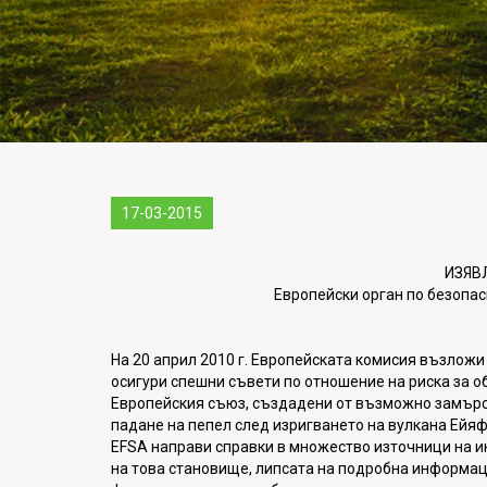
17-03-2015
ИЗЯВ
Европейски орган по безопас
На 20 април 2010 г. Европейската комисия възложи 
осигури спешни съвети по отношение на риска за о
Европейския съюз, създадени от възможно замърс
падане на пепел след изригването на вулкана Ейя
EFSA направи справки в множество източници на 
на това становище, липсата на подробна информац