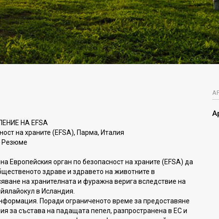
А
А
ЛЕНИЕ НА EFSA
ност на храните (EFSA), Парма, Италия
Резюме
на Европейския орган по безопасност на храните (EFSA) да
бщественото здраве и здравето на животните в
яване на хранителната и фуражна верига вследствие на
фйялайокул в Исландия.
информация. Поради ограниченото време за предоставяне
ия за състава на падащата пепел, разпространена в ЕС и