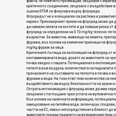
факта, че повечето публикации, свързани с изригв
критичното съединение, свързано с въздействие в
оценка EFSA се фокусира върху флуорида.
Флуоридът не е есенциален за растежа и развитиет
кариес. Прекомерният прием на флуорид може да 
да намали силата на костите и да повиши риска от 
флуорид са определени на 0.10 mg/kg телесно тегло 
възрастни. За животни, живеещи на земята, преп
фуража, въз основа на клинични признаци на флуор
mg/kg фураж за овце.
Критичните пътища за експозиция на флуорид от из
контаминираната вода, докато за животните са чр
почва заедно с пашата. Потенциалната експозиция
пепелта във въздуха, количествата на падналата п
пренасянето на съставките на пепелта в почва и в
фуражи и вода. На този етап тези количества са не
въздействието им върху безопасността на храни и
Острата интоксикация с флуорид може да има сери
свързани с поглъщане чрез устата на вулканична п
Въз основа на наличната информация, потенциални
замърсяване на питейна вода, зеленчуци, плодове,
частта на ЕС, извън непосредствената близост до 
животните поради падането на вулканичния прах 