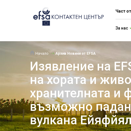
Част о
За нас
Начало
Архив Новини от EFSA
Изявление на EF
на хората и жив
хранителната и 
възможно падане
вулкана Ейяфйя