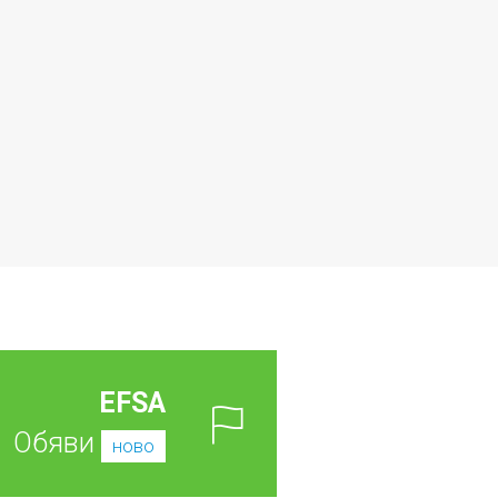
EFSA
Обяви
ново