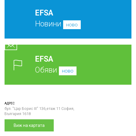
EFSA
Новини
ново
EFSA
Обяви
ново
АДРЕС
бул. "Цар Борис III" 136,етаж 11 София,
България 1618
Виж на картата