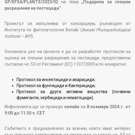
GP/EFSA/PLANTS/2023/02
на тема
„Подкрепа за спешни
разрешения на пестициди“
.
Проектът се изпълнява от консорциум, ръководен от
Институтa по фитопатология Benaki (
Benaki Phytopathological
Institute – BPI
).
Основната цел на проекта е да се разработят протоколи за
оценка на спешни разрешения за пестициди, предоставени
съгласно чл. 53 от Регламент (ЕС) 1107/2009 и по-конкретно:
Протокол за инсектициди и акарициди;
Протокол за фунгициди и бактерициди;
Протокол за други активни вещества (почвени
фумиганти, хербициди и нематоциди).
Инфосесията ще се проведе
онлайн
на
8 ноември 2024 г. от
9:00 до 11:30 ч. CET
.
Събитието е предназначено за всички, които имат интерес
към спешното разрешаване на пестициди съгласно чл. 53 от