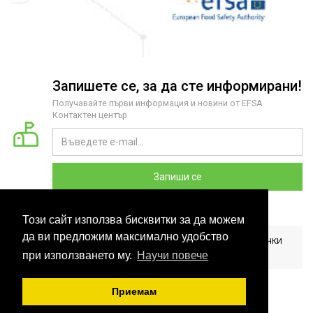
Запишете се, за да сте информирани!
Получавайте първи информация и новини от EFSA
Контактен център
Запиши се
Този сайт използва бисквитки за да можем
да ви предложим максимално удобство
2026 COPYRIGHT © EFSA КОНТАКТЕН ЦЕНТЪР БЪЛГАРИЯ. ВСИЧКИ
ПРАВА ЗАПАЗЕНИ. РАЗРАБОТЕНО ОТ
CLOUDBM
.
при използването му.
Научи повече
Приемам