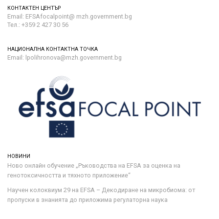
КОНТАКТЕН ЦЕНТЪР
Email: EFSAfocalpoint@ mzh.government.bg
Тел.: +359 2 427 30 56
НАЦИОНАЛНА КОНТАКТНА ТОЧКА
Email: lpolihronova@mzh.government.bg
НОВИНИ
Ново онлайн обучение „Ръководства на ЕFSA за оценка на
генотоксичността и тяхното приложение“
Научен колоквиум 29 на EFSA – Декодиране на микробиома: от
пропуски в знанията до приложима регулаторна наука