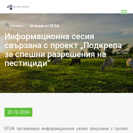
Начало
Новини от EFSA
Информационна сесия
свързана с проект „Подкрепа
за спешни разрешения на
пестициди“
22-10-2024
EFSA организира информационна сесия свързана с проект