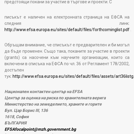
предстоящи покани за участие в търгове и проекти. С
писъкът е наличен на електронната страница на ЕФСА на
следния линк:
http://www.efsa.europa.eu/sites/default/files/forthcominglist.pdf
.
Обръщам внимание, че списъкът е предварителен и би могъл
да бъде променен. Също така, поканите за участие в проекти
(grants) са насочени към научните организации, които са
включени в списъка на ЕФСА по чл. 36 от Регламент 178/2002,
достъпен
тук:
http://www.efsa.europa.eu/sites/default/files/assets/art36listg
Национален контактен център на EFSA
Център за оценка на риска по хранителната верига
Министерство на земеделието, храните и горите
Бул. Цар Борис III, 136
1618, София
БЪЛГАРИЯ
EFSAfocalpoint@mzh.government.bg