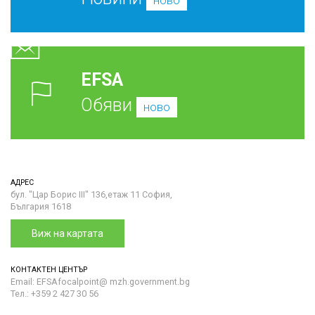
ново
EFSA
Обяви
ново
АДРЕС
бул. "Цар Борис III" 136,етаж 11 София,
България 1618
Виж на картата
КОНТАКТЕН ЦЕНТЪР
Email: EFSAfocalpoint@ mzh.government.bg
Тел.: +359 2 427 30 56