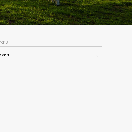
РХИВ
рхив