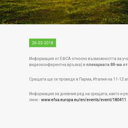
26-03-2018
Информация от ЕФСА относно възможността за уча
видеоконферентна връзка) в
пленарната 88-ма от
Срещата ще се проведе в Парма, Италия на 11-12 а
Информация за дневния ред на срещата, както и ре
линк -
www.efsa.europa.eu/en/events/event/180411