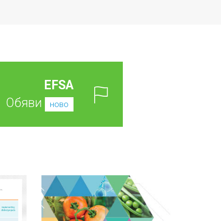
EFSA
Обяви
ново