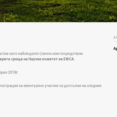
А
А
стие като наблюдател (лично или посредством
крита среща на Научни комитет на ЕФСА.
прил 2018г.
гистрация за евентуално участие са достъпни на следния
.