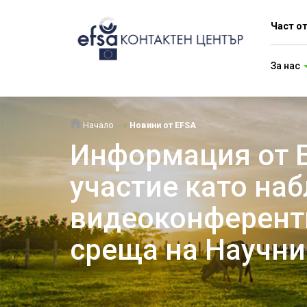
Част о
За нас
Начало
Новини от EFSA
Информация от 
участие като на
видеоконферентн
среща на Научни