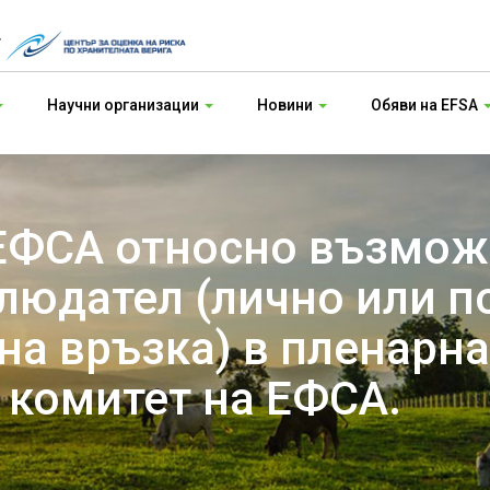
т
Научни организации
Новини
Обяви на EFSA
ЕФСА относно възмож
блюдател (лично или 
а връзка) в пленарна
 комитет на ЕФСА.