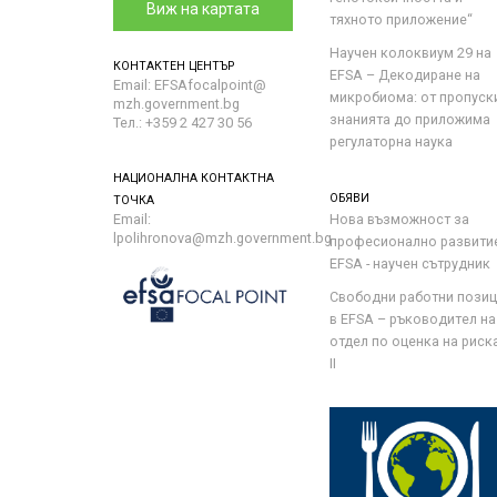
Виж на картата
тяхното приложение“
Научен колоквиум 29 на
КОНТАКТЕН ЦЕНТЪР
EFSA – Декодиране на
Email: EFSAfocalpoint@
микробиома: от пропуск
mzh.government.bg
знанията до приложима
Тел.: +359 2 427 30 56
регулаторна наука
НАЦИОНАЛНА КОНТАКТНА
ОБЯВИ
ТОЧКА
Email:
Нова възможност за
lpolihronova@mzh.government.bg
професионално развити
EFSA - научен сътрудник
Свободни работни пози
в EFSA – ръководител на
отдел по оценка на риска 
II