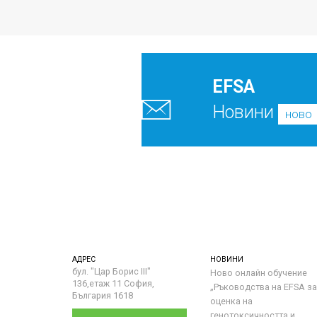
EFSA
Новини
ново
АДРЕС
НОВИНИ
бул. "Цар Борис III"
Ново онлайн обучение
136,етаж 11 София,
„Ръководства на ЕFSA за
България 1618
оценка на
генотоксичността и