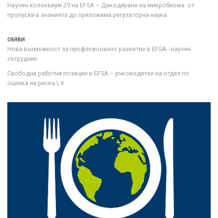
Научен колоквиум 29 на EFSA – Декодиране на микробиома: от
пропуски в знанията до приложима регулаторна наука
ОБЯВИ
Нова възможност за професионално развитие в EFSA - научен
сътрудник
Свободни работни позиции в EFSA – ръководител на отдел по
оценка на риска I, II