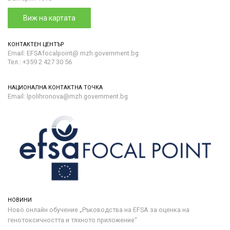
Виж на картата
КОНТАКТЕН ЦЕНТЪР
Email: EFSAfocalpoint@ mzh.government.bg
Тел.: +359 2 427 30 56
НАЦИОНАЛНА КОНТАКТНА ТОЧКА
Email: lpolihronova@mzh.government.bg
НОВИНИ
Ново онлайн обучение „Ръководства на ЕFSA за оценка на
генотоксичността и тяхното приложение“