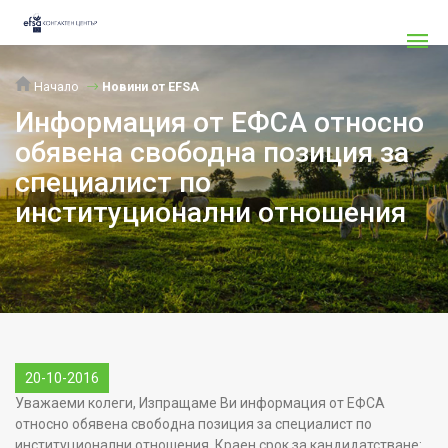
Начало
Новини от EFSA
Информация от ЕФСА относно
обявена свободна позиция за
специалист по
институционални отношения
20-10-2016
Уважаеми колеги, Изпращаме Ви информация от ЕФСА
относно обявена свободна позиция за специалист по
институционални отношения. Краен срок за кандидатстване: