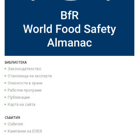
БИБЛИОТЕКА
Законодателство
Становища на експерти
Опасности в храни
Работни програми
Публикации
Карта на сайта
СЪБИТИЯ
Събития
Кампании на ЕОБХ