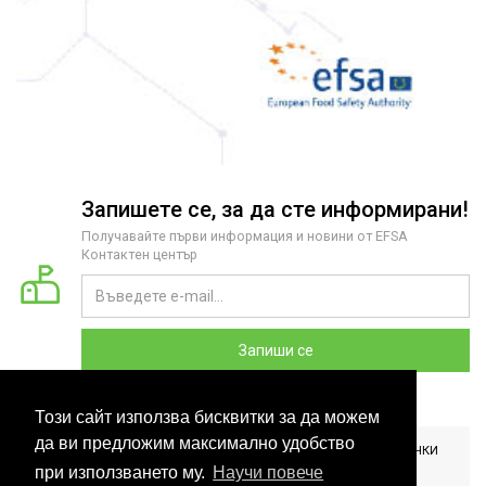
Запишете се, за да сте информирани!
Получавайте първи информация и новини от EFSA
Контактен център
Запиши се
Този сайт използва бисквитки за да можем
да ви предложим максимално удобство
2026 COPYRIGHT © EFSA КОНТАКТЕН ЦЕНТЪР БЪЛГАРИЯ. ВСИЧКИ
ПРАВА ЗАПАЗЕНИ. РАЗРАБОТЕНО ОТ
CLOUDBM
.
при използването му.
Научи повече