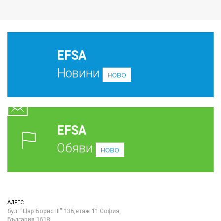
EFSA
Новини
ново
EFSA
Обяви
ново
АДРЕС
бул. "Цар Борис III" 136,етаж 11 София,
България 1618