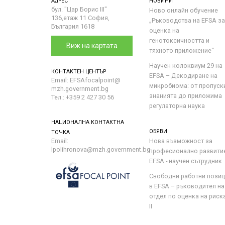
АДРЕС
НОВИНИ
бул. "Цар Борис III"
Ново онлайн обучение
136,етаж 11 София,
„Ръководства на ЕFSA за
България 1618
оценка на
генотоксичността и
Виж на картата
тяхното приложение“
Научен колоквиум 29 на
КОНТАКТЕН ЦЕНТЪР
EFSA – Декодиране на
Email: EFSAfocalpoint@
микробиома: от пропуск
mzh.government.bg
знанията до приложима
Тел.: +359 2 427 30 56
регулаторна наука
НАЦИОНАЛНА КОНТАКТНА
ОБЯВИ
ТОЧКА
Email:
Нова възможност за
lpolihronova@mzh.government.bg
професионално развити
EFSA - научен сътрудник
Свободни работни пози
в EFSA – ръководител на
отдел по оценка на риска 
II