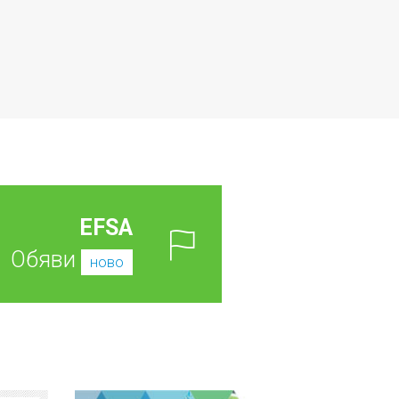
EFSA
Обяви
ново