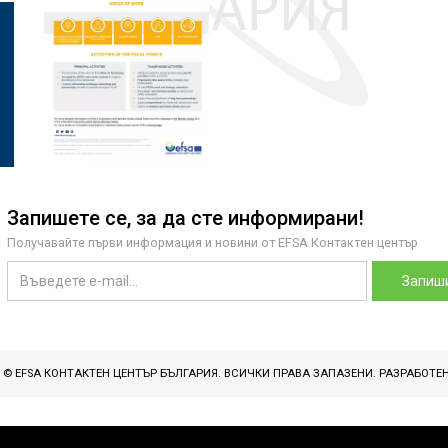
Запишете се, за да сте информирани!
Получавайте първи информация и новини от EFSA Контактен център
Запиши
T © EFSA КОНТАКТЕН ЦЕНТЪР БЪЛГАРИЯ. ВСИЧКИ ПРАВА ЗАПАЗЕНИ. РАЗРАБОТЕ