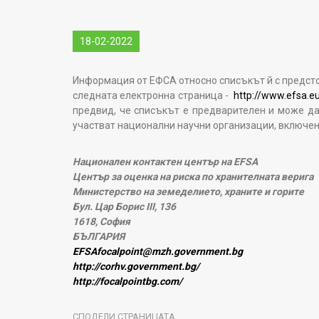
18-02-2022
Информация от ЕФСА относно списъкът й с предсто
следната електронна страница -
http://www.efsa.eu
предвид, че списъкът е предварителен и може да
участват национални научни организации, включени 
Национален контактен център на EFSA
Център за оценка на риска по хранителната верига
Министерство на земеделието, храните и горите
Бул. Цар Борис III, 136
1618, София
БЪЛГАРИЯ
EFSAfocalpoint@mzh.government.bg
http://corhv.government.bg/
http://focalpointbg.com/
СПОДЕЛИ СТРАНИЦАТА