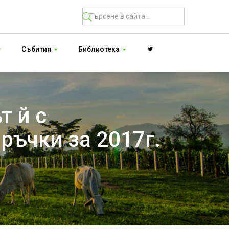
Събития
Библиотека
т й с
ръчки за 2017г.