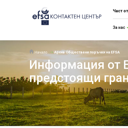
Част о
За нас
Начало
Архив Обществени поръчки на EFSA
Информация от Е
предстоящи гран