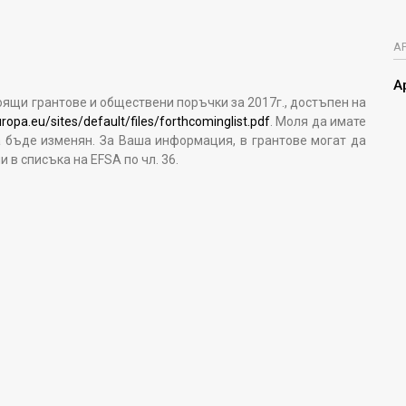
А
А
ящи грантове и обществени поръчки за 2017г., достъпен на
ropa.eu/sites/default/files/forthcominglist.pdf
. Моля да имате
 бъде изменян. За Ваша информация, в грантове могат да
в списъка на EFSA по чл. 36.