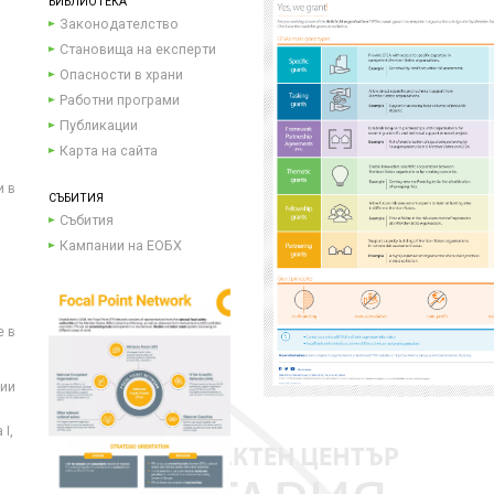
БИБЛИОТЕКА
Законодателство
Становища на експерти
Опасности в храни
Работни програми
Публикации
Карта на сайта
и в
СЪБИТИЯ
Събития
Кампании на ЕОБХ
е в
ции
I,