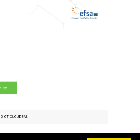
 се
НО ОТ
CLOUDBM
.