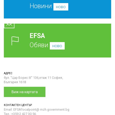
Новини
ново
EFSA
Обяви
ново
АДРЕС
бул. "Цар Борис III" 136,етаж 11 София,
България 1618
Виж на картата
КОНТАКТЕН ЦЕНТЪР
Email: EFSAfocalpoint@ mzh.government.bg
Тел.: +359 2 427 30 56