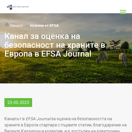
Начало
Новини от EFSA
Канал за оценка на
безопасност на храните в
Европа в EFSA Journal
23-05-2023
Каналът в
EFSA Journa
l
за оценка на безопасността на
храните в Европа стартира с първите статии, благодарение на
Висенте Калдерон и колектив, и е достъпен на електронен