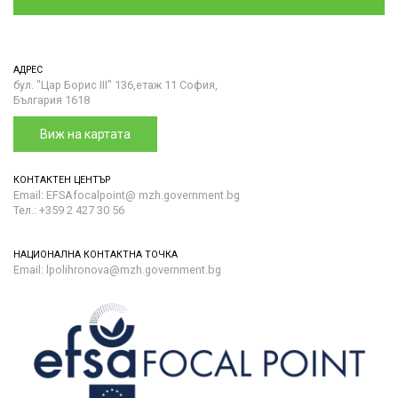
АДРЕС
бул. "Цар Борис III" 136,етаж 11 София,
България 1618
Виж на картата
КОНТАКТЕН ЦЕНТЪР
Email: EFSAfocalpoint@ mzh.government.bg
Тел.: +359 2 427 30 56
НАЦИОНАЛНА КОНТАКТНА ТОЧКА
Email: lpolihronova@mzh.government.bg