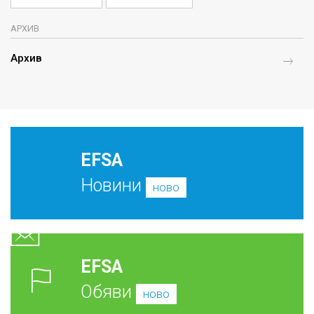
АРХИВ
Архив
EFSA
Новини
ново
EFSA
Обяви
ново