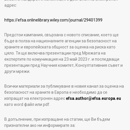
адрес:
https://efsa.onlinelibrary.wiley.com/journal/29401399
Предстои кампания, свързана с новото списание, което ще
бъде в полза на националните агенции за безопасност на
храните и европейската общност за оценка на риска като
цяло. Тя ще включва презентации пред Мрежата на
експертите по комуникация на 23 май 2023 г. и последващи
презентации пред Научния комитет, Консултативния съвет и
други мрежи.
Всички материали за публикуване в новия канал за оценка на
безопасност на храните в Европа е необходимо да се
изпращат на електронен адрес
efsa.author@efsa.europa.eu
като word файл или pdf.
В допълнение, при изпращане на статии, ще Ви бъдем
признателни ако ни информирате за: