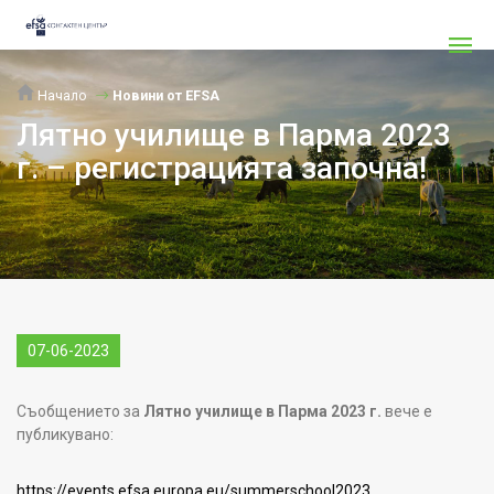
Начало
Новини от EFSA
Лятно училище в Парма 2023
г. – регистрацията започна!
07-06-2023
Съобщението за
Лятно училище в Парма 2023 г.
вече е
публикувано:
https://events.efsa.europa.eu/summerschool2023