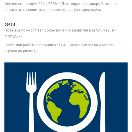
Научен колоквиум 29 на EFSA – Декодиране на микробиома: от
пропуски в знанията до приложима регулаторна наука
ОБЯВИ
Нова възможност за професионално развитие в EFSA - научен
сътрудник
Свободни работни позиции в EFSA – ръководител на отдел по
оценка на риска I, II