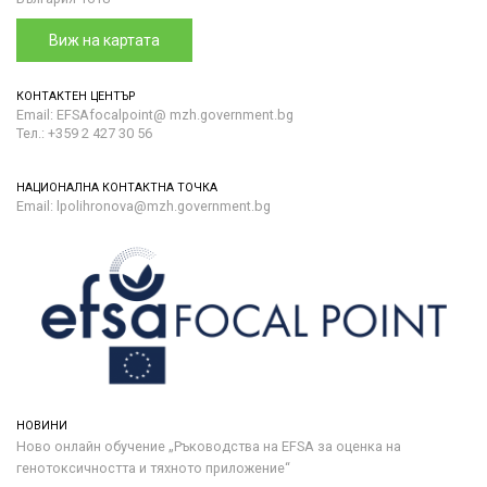
Виж на картата
КОНТАКТЕН ЦЕНТЪР
Email: EFSAfocalpoint@ mzh.government.bg
Тел.: +359 2 427 30 56
НАЦИОНАЛНА КОНТАКТНА ТОЧКА
Email: lpolihronova@mzh.government.bg
НОВИНИ
Ново онлайн обучение „Ръководства на ЕFSA за оценка на
генотоксичността и тяхното приложение“