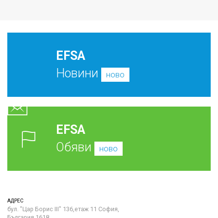
EFSA
Новини
ново
EFSA
Обяви
ново
АДРЕС
бул. "Цар Борис III" 136,етаж 11 София,
България 1618