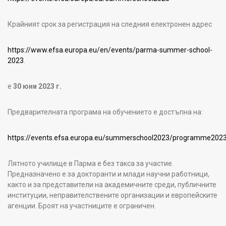
Крайният срок за регистрация на следния електронен адрес
https://www.efsa.europa.eu/en/events/parma-summer-school-
2023
.
е
30 юни 2023 г.
Предварителната програма на обучението е достъпна на:
https://events.efsa.europa.eu/summerschool2023/programme202
Лятното училище в Парма е без такса за участие.
Предназначено е за докторанти и млади научни работници,
както и за представители на академичните среди, публичните
институции, неправителствените организации и европейските
агенции. Броят на участниците е ограничен.