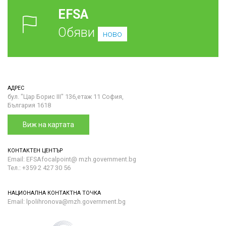
EFSA
Обяви
ново
АДРЕС
бул. "Цар Борис III" 136,етаж 11 София,
България 1618
Виж на картата
КОНТАКТЕН ЦЕНТЪР
Email: EFSAfocalpoint@ mzh.government.bg
Тел.: +359 2 427 30 56
НАЦИОНАЛНА КОНТАКТНА ТОЧКА
Email: lpolihronova@mzh.government.bg