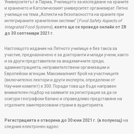
Университетът в Парма, Училището за изследване на храните
и храненето и Католическият университет организират Лятно
училище на тема „Аспекти на безопасността на храните при
интегрираните хранителни системи“ (
Food Safety Aspects of
Integrated Food Systems
),
което ще се проведе онлайн от 28
до 30 септември 2021 г.
Настоящото издание на Лятното училище е без такса за
участие, предназначено е за докторанти и млади учени, както
и за други представители за академичните среди,
администрацията, неправителствени организации и
Европейски агенции. Максималният брой на участниците
(включително лектори и други експерти, определени от
Научния комитет) е 300. Поради това ще бъде направен
внимателен подбор на заявките за регистрация за да се
осигури географски баланс и справедливо представяне на
отделните заинтересовани страни в аудиторията.
Регистрацията е отворена до 30 юни 2021 г. (в полунощ)
на
следния електронен адрес: