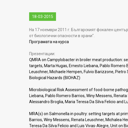
18-03-2015
На 17 ноември 2011 г. Българският фокален център
от биологични опасности в храни".
Програмата на курса
Презентации:
QMRA on Campylobacter in broiler meat production: se
targets, Marta Hugas, Ernesto Liebana, Pablo Romero Ba
Leuschner, Michaele Hempen, Fulvio Barizzone, Pietro St
Biological Hazards (BIOHAZ)
Microbiological Risk Assessment оf food-borne pathog
Liebana, Pablo Romero Barrios, Winy Messens, Renata L
Alessandro Broglia, Maria Teresa Da Silva Felicio and L
MRA(s) on Salmonella in poultry: setting targets at p
Barrios, Winy Messens, Renata Leuschner, Michalea Hemp
Teresa Da Silva Felicio and Luis Vivas-Alegre, Unit on 