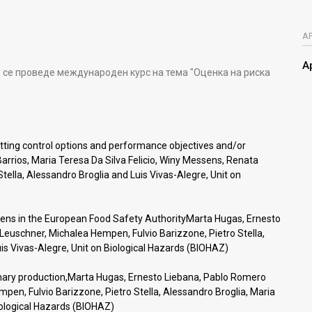
А
А
 се проведе международен курс на тема "Оценка на риска
tting control options and performance objectives and/or
rrios, Maria Teresa Da Silva Felicio, Winy Messens, Renata
ella, Alessandro Broglia and Luis Vivas-Alegre, Unit on
ens in the European Food Safety AuthorityMarta Hugas, Ernesto
euschner, Michalea Hempen, Fulvio Barizzone, Pietro Stella,
uis Vivas-Alegre, Unit on Biological Hazards (BIOHAZ)
rimary production,Marta Hugas, Ernesto Liebana, Pablo Romero
en, Fulvio Barizzone, Pietro Stella, Alessandro Broglia, Maria
Biological Hazards (BIOHAZ)