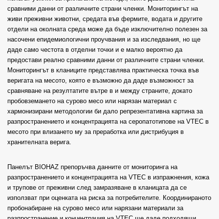
сравними данни от различните страни членки. Мониторингът на
живи преживни животни, средата във фермите, водата и другите
отдели на околната среда може да бъде изключително полезен за
насочени епидемиологични проучвания и за изследвания, но ще
даде само честота в отделни точки и е малко вероятно да
предостави реално сравними данни от различните страни членки.
Мониторингът в кланиците представлява практическа точка във
веригата на месото, която е възможно да даде възможност за
сравняване на резултатите вътре в и между страните, докато
пробовземането на сурово месо или нарязан материал с
хармонизирани методологии би дало репрезентативна картина за
разпространението и концентрацията на серопатотипове на VTEC в
месото при влизането му за преработка или дистрибуция в
хранителната верига.
Панелът BIOHAZ препоръчва данните от мониторинга на
разпространението и концентрацията на VTEC в изпражнения, кожа
и трупове от преживни след замразяване в кланицата да се
използват при оценката на риска за потребителите. Координираното
пробонабиране на сурово месо или нарязани материали за
разпространение и концентрация на VTEC ще даде подходящи