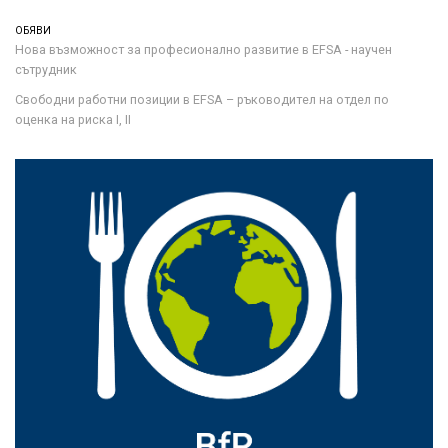
ОБЯВИ
Нова възможност за професионално развитие в EFSA - научен
сътрудник
Свободни работни позиции в EFSA – ръководител на отдел по
оценка на риска I, II