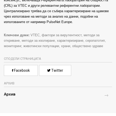
консенсус, включваща Референтната лаборатория на Общността
(CRL) за VTEC и други релевантни референтни лаборатории.
Централизирано трябва да се събира характеризиране на щамове
чрез използване на методи за анализ на данни, подобни на
използваните от например PulseNet Europe.
Ключови думи:
VTEC, фактори за вирулентност, методи за
откриване, методи за изолиране, характеризиране, серопатотип,
мониторинг, животински популации, храни, обществено здраве
СПОДЕЛИ СТРАНИЦАТА
Facebook
Twitter
АРХИВ
Архив