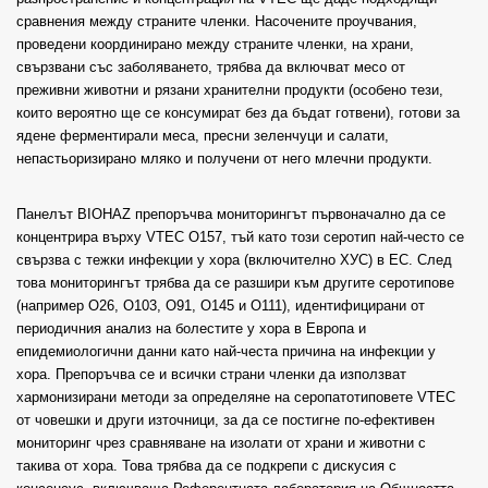
сравнения между страните членки. Насочените проучвания,
проведени координирано между страните членки, на храни,
свързвани със заболяването, трябва да включват месо от
преживни животни и рязани хранителни продукти (особено тези,
които вероятно ще се консумират без да бъдат готвени), готови за
ядене ферментирали меса, пресни зеленчуци и салати,
непастьоризирано мляко и получени от него млечни продукти.
Панелът BIOHAZ препоръчва мониторингът първоначално да се
концентрира върху VTEC O157, тъй като този серотип най-често се
свързва с тежки инфекции у хора (включително ХУС) в ЕС. След
това мониторингът трябва да се разшири към другите серотипове
(например O26, O103, O91, O145 и O111), идентифицирани от
периодичния анализ на болестите у хора в Европа и
епидемиологични данни като най-честа причина на инфекции у
хора. Препоръчва се и всички страни членки да използват
хармонизирани методи за определяне на серопатотиповете VTEC
от човешки и други източници, за да се постигне по-ефективен
мониторинг чрез сравняване на изолати от храни и животни с
такива от хора. Това трябва да се подкрепи с дискусия с