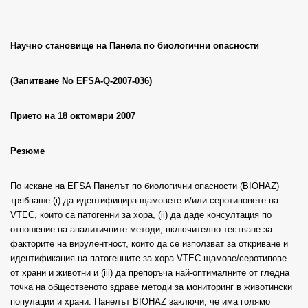
Научно становище на Панела по биологични опасности
(Запитване No EFSA-Q-2007-036)
Прието на 18 октомври 2007
Резюме
По искане на EFSA Панелът по биологични опасности (BIOHAZ)
трябваше (i) да идентифицира щамовете и/или серотиповете на
VTEC, които са патогенни за хора, (ii) да даде консултация по
отношение на аналитичните методи, включително тестване за
факторите на вирулентност, които да се използват за откриване и
идентификация на патогенните за хора VTEC щамове/серотипове
от храни и животни и (iii) да препоръча най-оптималните от гледна
точка на общественото здраве методи за мониторинг в животински
популации и храни. Панелът BIOHAZ заключи, че има голямо