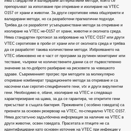
Има стандартни и валидирани алтернативни методи, които се
препоръчват за използване при откриване и изолиране на VTEC
O157 от храни и животни. За други серотипове няма общоприети и
валидирани методи, но са разработени прагматични подходи.
Трябва да се разработят усъвършенствани методи за откриване и
изолиране на VTEC не-O157 от храни, животни и околната среда.
Няма стандартен протокол за изброяване на VTEC O157 или други
VTEC серотипове в проби от храни или от околната среда и трябва
да се разработят такива количествени методи. Изброяването на
VTEC обикновено не е част от програми за рутинен мониторинг или
тестване, чъпреки че количествените данни са от първостепенно
значение за по-доброто разбиране на рисковете за човешкото
здраве. Съвременният прогрес при методите за молекулярно
откриване комбинират традиционните методи за откриване и са
насочени към серотип-специфичните гени,
vtx
и други вирулентни
гени. Необходимо е, обаче, изолиране на VTEC и следващо
характеризиране на щама, за да се гарантира, че откритите гени
присъстват в същата бактерия. Преживните ( особено говедата) са
признати за основен резервоар на VTEC, по-специално VTEC O157.
Няма достатъчно задълбочена информация за наличие на VTEC в
други животни, освен говедата. Прасетата и птиците не са
идентифицирани като основен източник на VTEC при инфекции у