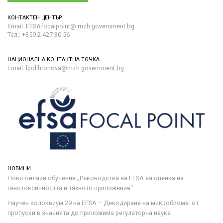
КОНТАКТЕН ЦЕНТЪР
Email: EFSAfocalpoint@ mzh.government.bg
Тел.: +359 2 427 30 56
НАЦИОНАЛНА КОНТАКТНА ТОЧКА
Email: lpolihronova@mzh.government.bg
НОВИНИ
Ново онлайн обучение „Ръководства на ЕFSA за оценка на
генотоксичността и тяхното приложение“
Научен колоквиум 29 на EFSA – Декодиране на микробиома: от
пропуски в знанията до приложима регулаторна наука