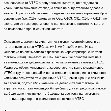
разнообразие от VTEC в популациите животни, отглеждани за
храни, чието значение от гледна точка на общественото здраве е
неясно. С риск за общественото здраве са свързани ограничен брой
серотипове (т.е..O157, следван от O26, O103, O91, O145 и O111), но
изолатите от тези серотипове не са непременно патогенни, когато
са намерени в храни или живи животни.
Основните фактори за вирулентност (гени), идентифицирани за
патогенните за хора VTEC са:
vtx1
,
vtx2
,
vtx2c
и
eae
. Няма
консенсус по оптималната стратегия за характеризиране на тези
фактори (гени). Панелът BIOHAZ заключи, че понастоящем не е
възможно да се дефинират напълно патогенните за човека VTEC.
Разви се, обаче, концепцията за серопатотип, която класифицира
VTEC в групи, основавайки се на емпирично познание за типичните
клинични резултати от инфекции с VTEC, комбинирани с познание
за серотип, подтип
vtx
и наличие на допълнителни фактори за
вирулентност. Тази концепция би трябвало да се прецизира и може
да бъде ценен инструмент в бъдеще за оценката на патогенния
потенциал при хора на различните серотипове VTEC.