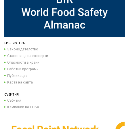
БИБЛИОТЕКА
Законодателство
Становища на експерти
Опасности в храни
Работни програми
Публикации
Карта на сайта
СЪБИТИЯ
Събития
Кампании на ЕОБХ