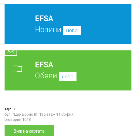
EFSA
Новини
ново
EFSA
Обяви
ново
АДРЕС
бул. "Цар Борис III" 136,етаж 11 София,
България 1618
Виж на картата