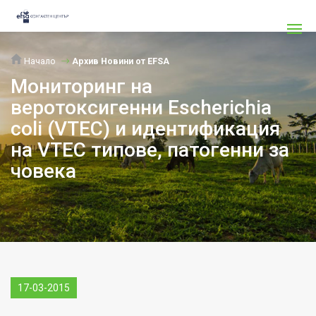
Начало
Архив Новини от EFSA
Мониторинг на
веротоксигенни Escherichia
coli (VTEC) и идентификация
на VTEC типове, патогенни за
човека
17-03-2015