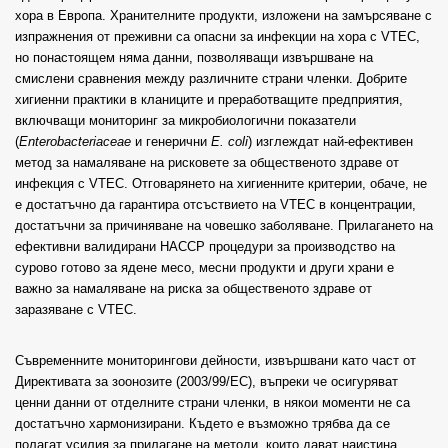
хора в Европа. Хранителните продукти, изложени на замърсяване с
изпражнения от преживни са опасни за инфекции на хора с VTEC,
но понастоящем няма данни, позволяващи извършване на
смислени сравнения между различните страни членки. Добрите
хигиенни практики в кланиците и преработващите предприятия,
включващи мониторинг за микробиологични показатели
(
Enterobacteriaceae
и генерични
E. coli
) изглеждат най-ефективен
метод за намаляване на рисковете за общественото здраве от
инфекция с VTEC. Отговарянето на хигиенните критерии, обаче, не
е достатъчно да гарантира отсъствието на VTEC в концентрации,
достатъчни за причиняване на човешко заболяване. Прилагането на
ефективни валидирани HACCP процедури за производство на
сурово готово за ядене месо, месни продукти и други храни е
важно за намаляване на риска за общественото здраве от
заразяване с VTEC.
Съвременните мониторингови дейности, извършвани като част от
Директивата за зоонозите (2003/99/EC), въпреки че осигуряват
ценни данни от отделните страни членки, в някои моменти не са
достатъчно хармонизирани. Където е възможно трябва да се
полагат усилия за прилагане на методи, които дават наистина