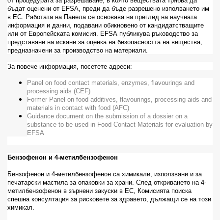
от процедурата за разрешаване, в която веществата трябва да
бъдат оценени от
EFSA
, преди да бъде разрешено изполването им
в ЕС. Работата на Панела се основава на преглед на научната
информация и данни, подавани обикновено от кандидатстващите
или от Европейската комисия.
EFSA
публикува ръководство за
представяне на искане за
оценка на безопасността на вещества,
предназначени за производство на материали
.
За повече информация, посетете адреси:
Panel on food contact materials, enzymes, flavourings and
processing aids (CEF)
Former Panel on food additives, flavourings, processing aids and
materials in contact with food (AFC)
Guidance document on the submission of a dossier on a
substance to be used in Food Contact Materials for evaluation by
EFSA
Бензофенон и 4-метилбензофенон
Бензофенон и 4-метилбензофенон са химикали, използвани и за
печатарски мастила за опаковки за храни. След откриването на 4-
метилбензофенон в зърнени закуски в ЕС, Комисията поиска
спешна консултация за рисковете за здравето, дължащи се на този
химикал.