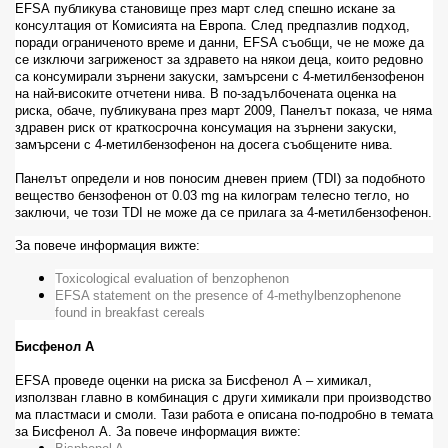
EFSA
публикува становище през март след спешно искане за
консултация от Комисията на Европа. След предпазлив подход,
поради ограниченото време и данни,
EFSA
съобщи, че не може да
се изключи загриженост за здравето на някои деца, които редовно
са консумирали зърнени закуски, замърсени с 4-метилбензофенон
на най-високите отчетени нива. В по-задълбочената оценка на
риска, обаче, публикувана през март 2009, Панелът показа, че няма
здравен риск от краткосрочна консумация на зърнени закуски,
замърсени с 4-метилбензофенон на досега съобщените нива.
Панелът определи и
нов поносим дневен прием (
TDI
) за подобното
вещество бензофенон от 0.03
mg
на килограм телесно тегло, но
заключи, че този
TDI
не може да се прилага за 4-метилбензофенон.
За повече информация вижте:
Toxicological evaluation of benzophenon
EFSA statement on the presence of 4-methylbenzophenone
found in breakfast cereals
Бисфенол А
EFSA
проведе оценки на риска за Бисфенол А – химикал,
използван главно в комбинация с други химикали при производство
ма пластмаси и смоли. Тази работа е описана по-подробно в темата
за Бисфенол А. За повече информация вижте: