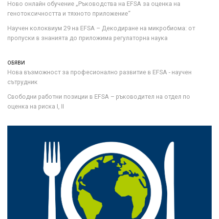
Ново онлайн обучение „Ръководства на ЕFSA за оценка на
генотоксичността и тяхното приложение“
Научен колоквиум 29 на EFSA – Декодиране на микробиома: от
пропуски в знанията до приложима регулаторна наука
ОБЯВИ
Нова възможност за професионално развитие в EFSA - научен
сътрудник
Свободни работни позиции в EFSA – ръководител на отдел по
оценка на риска I, II