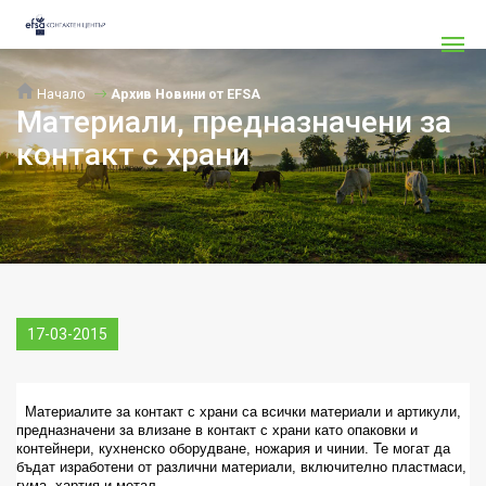
Начало
Архив Новини от EFSA
Мaтериали, предназначени за
контакт с храни
17-03-2015
Материалите за контакт с храни са всички материали и артикули,
предназначени за влизане в контакт с храни като опаковки и
контейнери, кухненско оборудване, ножария и чинии. Те могат да
бъдат изработени от различни материали, включително пластмаси,
гума, хартия и метал.