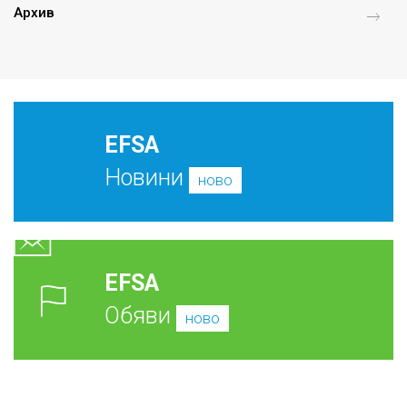
Архив
EFSA
Новини
ново
EFSA
Обяви
ново