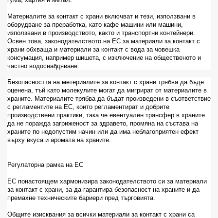
Материалите за контакт с храни включват и тези, използвани в
оборудване за преработка, като кафе машини или машини,
използвани в производството, както и транспортни контейнери.
Освен това, законодателството на ЕС за материали за контакт с
храни обхваща и материали за контакт с вода за човешка
консумация, например шишета, с изключение на общественото и
частно водоснабдяване.
Безопасността на метериалите за контакт с храни трябва да бъде
оценена, тъй като молекулите могат да мигрират от материалите в
храните. Материалите трябва да бъдат произведени в съответствие
с регламентите на ЕС, които регламентират и добрите
производствени практики, така че евентуален трансфер в храните
да не поражда загриженост за здравето, промяна на състава на
храните по недопустим начин или да има неблагоприятен ефект
върху вкуса и аромата на храните.
Регулаторна рамка на ЕС
ЕС понастоящем хармонизира законодателството си за материали
за контакт с храни, за да гарантира безопасност на храните и да
премахне техническите бариери пред търговията.
Общите изисквания за всички материали за контакт с храни са