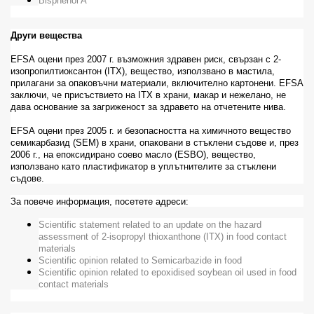
Bisphenol A
Други вещества
EFSA
оцени през 2007 г. възможния здравен риск, свързан с 2-
изопропилтиоксантон (
ITX
), вещество, използвано в мастила,
прилагани за опаковъчни материали, включително картонени.
EFSA
заключи, че присъствието на
ITX
в храни, макар и нежелано, не
дава основание за загриженост за здравето на отчетените нива.
EFSA
оцени през 2005 г. и безопасността на химичното вещество
семикарбазид (
SEM
) в храни, опаковани в стъклени съдове и, през
2006 г., на епоксидирано соево масло (
ESBO
), вещество,
използвано като пластификатор в уплътнителите за стъклени
съдове.
За повече информация, посетете адреси:
Scientific statement related to an update on the hazard
assessment of 2-isopropyl thioxanthone (ITX) in food contact
materials
Scientific opinion related to Semicarbazide in food
Scientific opinion related to epoxidised soybean oil used in food
contact materials