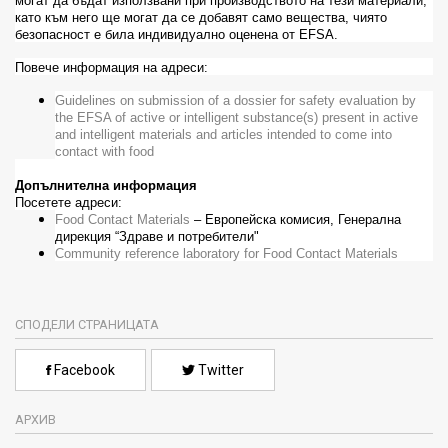
могат да бъдат използвани при производството на тези материали,
като към него ще могат да се добавят само вещества, чиято
безопасност е била индивидуално оценена от
EFSA
.
Повече информация на адреси:
Guidelines on submission of a dossier for safety evaluation by
the EFSA of active or intelligent substance(s) present in active
and intelligent materials and articles intended to come into
contact with food
Допълнителна информация
Посетете адреси:
Food
Contact
Materials
– Европейска комисия, Генерална
дирекция “Здраве и потребители"
Community reference laboratory for Food Contact Materials
СПОДЕЛИ СТРАНИЦАТА
Facebook
Twitter
АРХИВ