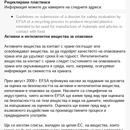
Рециклирани пластмаси
Информация можете да намерите на следните адреси:
Guidelines on submission of a dossier for safety evaluation by
EFSA of a recycling process to produce recycled plastics
intended to be used for manufacture of materials and articles in
contact with food
Активни и интелигентни вещества за опаковки
Активните вещества за контакт с храни поглъщат или
освобождават вещества, за да подобрят качеството на опакованата
храна или да удължат срока й на годност. Интелигентните
вещества за контакт с храни следят състоянието на опакованата
храна или окръжаващата я среда, като, например, осигуряват
информация за свежестта на храната.
През август 2009 г.
EFSA
публикува насоки за подаване на досиета
за оценка на безопасността на активни и интелигентни вещества,
използвани в опаковки за храни. Насоките са специфични за
индустрията, чиито аспекти
EFSA
ще вземе пред вид при оценката
на безопасността на тези вещества и вида на данните, необходими
за извършване на оценките. Оценката ще вземе пред вид и
възможното въздействие на производствените процеси и
предвидените употреби.
Ще се изготви списък, валиден за целия ЕС, на вещества, които