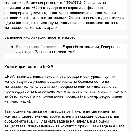
заложени в Рамковия регламент 1935/2004. Специфични
регламенти на ЕС са създадени за керамика, фолио от
регенерирана целулоза, пластмаси, рециклирани пластмаси и
активни и интелигентни материали. Освен това има и директиви за
единични вещества или групи, използвани в производството на
материали за контакт с храни.
За повече информация, посетете адрес:
EU
regulatory
framework
– Европейска комисия, Генерална
дирекция “Здраве и потребители”
Роля и дейности на
EFSA
EFSA
приема специализирани становища и осигурява научни
консултации за управляващите риска по безопасността на
материалите, използвани или предназначени за използване за
производство на материали, които влизат в контакт с храни, както и
за безопасността на прилаганите процеси (например рециклиране
на пластмаси).
Тази оценка на риска се извършва от Панела по материали за
контакт с храни, ензими, ароматизанти и помощни средства при
обработката (
CEF
). Главната задача на Панела е да оцени
веществата, предназначени за контакт с храни. Тази задача е част