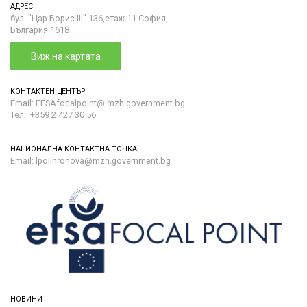
АДРЕС
бул. "Цар Борис III" 136,етаж 11 София,
България 1618
Виж на картата
КОНТАКТЕН ЦЕНТЪР
Email: EFSAfocalpoint@ mzh.government.bg
Тел.: +359 2 427 30 56
НАЦИОНАЛНА КОНТАКТНА ТОЧКА
Email: lpolihronova@mzh.government.bg
НОВИНИ