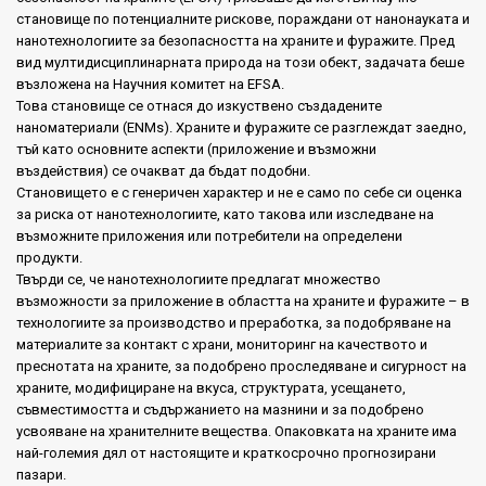
становище по потенциалните рискове, пораждани от нанонауката и
нанотехнологиите за безопасността на храните и фуражите. Пред
вид мултидисциплинарната природа на този обект, задачата беше
възложена на Научния комитет на EFSA.
Това становище се отнася до изкуствено създадените
наноматериали (ENMs). Храните и фуражите се разглеждат заедно,
тъй като основните аспекти (приложение и възможни
въздействия) се очакват да бъдат подобни.
Становището е с генеричен характер и не е само по себе си оценка
за риска от нанотехнологиите, като такова или изследване на
възможните приложения или потребители на определени
продукти.
Твърди се, че нанотехнологиите предлагат множество
възможности за приложение в областта на храните и фуражите – в
технологиите за производство и преработка, за подобряване на
материалите за контакт с храни, мониторинг на качеството и
преснотата на храните, за подобрено проследяване и сигурност на
храните, модифициране на вкуса, структурата, усещането,
съвместимостта и съдържанието на мазнини и за подобрено
усвояване на хранителните вещества. Опаковката на храните има
най-големия дял от настоящите и краткосрочно прогнозирани
пазари.