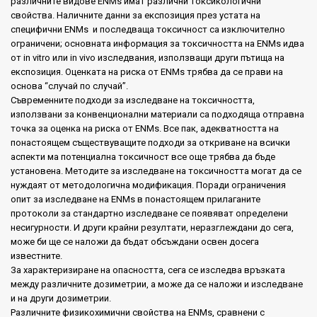
различните видове ENMs имат различни токсикологични
свойства. Наличните данни за експозиция през устата на
специфични ENMs и последваща токсичност са изключително
ограничени; основната информация за токсичността на ENMs идва
от in vitro или in vivo изследвания, използващи други пътища на
експозиция. Оценката на риска от ENMs трябва да се прави на
основа “случай по случай”.
Съвременните подходи за изследване на токсичността,
използвани за конвенционални материали са подходяща отправна
точка за оценка на риска от ENMs. Все пак, адекватността на
понастоящем съществуващите подходи за откриване на всички
аспекти ма потенциална токсичност все още трябва да бъде
установена. Методите за изследване на токсичността могат да се
нуждаят от методологична модификация. Поради ограничения
опит за изследване на ENMs в понастоящем прилаганите
протоколи за стандартно изследване се появяват определени
несигурности. И други крайни резултати, неразглеждани до сега,
може би ще се наложи да бъдат обсъждани освен досега
известните.
За характеризиране на опасността, сега се изследва връзката
между различните дозиметрии, а може да се наложи и изследване
и на други дозиметрии.
Различните физикохимични свойства на ENMs, сравнени с