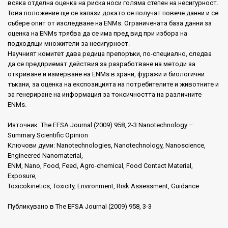
всяка отделна оценка на риска носи голяма степен на несигурност.
Това положение ще се запази докато се получат повече данни и се
събере опит от изследване на ENMs. Ограничената база данни за
оценка на ENMs трябва да се има пред вид при избора на
подходящи множители за несигурност.
Научният комитет дава редица препоръки, по-специално, следва
да се предприемат действия за разработване на методи за
откриване и измерване на ENMs в храни, фуражи и биологични
тъкани, за оценка на експозицията на потребителите и животните и
за генериране на информация за токсичността на различните
ENMs.
Източник: The EFSA Journal (2009) 958, 2-3 Nanotechnology –
Summary Scientific Opinion
Ключови думи: Nanotechnologies, Nanotechnology, Nanoscience,
Engineered Nanomaterial,
ENM, Nano, Food, Feed, Agro-chemical, Food Contact Material,
Exposure,
Toxicokinetics, Toxicity, Environment, Risk Assessment, Guidance
Публикувано в The EFSA Journal (2009) 958, 3-3