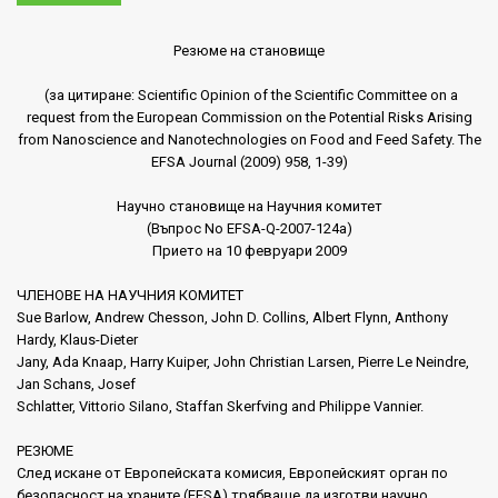
Резюме на становище
(за цитиране: Scientific Opinion of the Scientific Committee on a
request from the European Commission on the Potential Risks Arising
from Nanoscience and Nanotechnologies on Food and Feed Safety. The
EFSA Journal (2009) 958, 1-39)
Научно становище на Научния комитет
(Въпрос No EFSA-Q-2007-124a)
Прието на 10 февруари 2009
ЧЛЕНОВЕ НА НАУЧНИЯ КОМИТЕТ
Sue Barlow, Andrew Chesson, John D. Collins, Albert Flynn, Anthony
Hardy, Klaus-Dieter
Jany, Ada Knaap, Harry Kuiper, John Christian Larsen, Pierre Le Neindre,
Jan Schans, Josef
Schlatter, Vittorio Silano, Staffan Skerfving and Philippe Vannier.
РЕЗЮМЕ
След искане от Европейската комисия, Европейският орган по
безопасност на храните (EFSA) трябваше да изготви научно