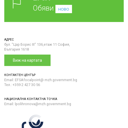
Обяви
ново
АДРЕС
бул. "Цар Борис III" 136,етаж 11 София,
България 1618
Виж на картата
КОНТАКТЕН ЦЕНТЪР
Email: EFSAfocalpoint@ mzh.government.bg
Тел.: +359 2 427 30 56
НАЦИОНАЛНА КОНТАКТНА ТОЧКА
Email: lpolihronova@mzh.government.bg