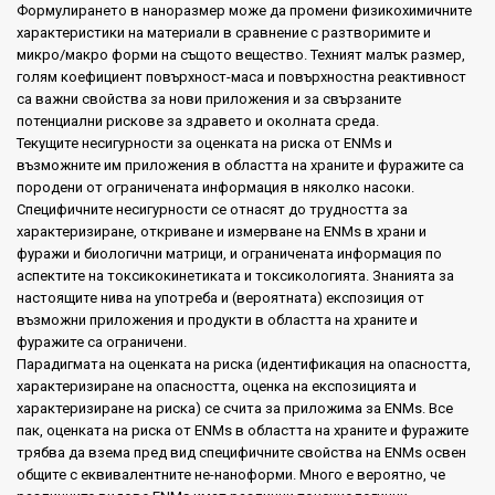
Формулирането в наноразмер може да промени физикохимичните
характеристики на материали в сравнение с разтворимите и
микро/макро форми на същото вещество. Техният малък размер,
голям коефициент повърхност-маса и повърхностна реактивност
са важни свойства за нови приложения и за свързаните
потенциални рискове за здравето и околната среда.
Текущите несигурности за оценката на риска от ENMs и
възможните им приложения в областта на храните и фуражите са
породени от ограничената информация в няколко насоки.
Специфичните несигурности се отнасят до трудността за
характеризиране, откриване и измерване на ENMs в храни и
фуражи и биологични матрици, и ограничената информация по
аспектите на токсикокинетиката и токсикологията. Знанията за
настоящите нива на употреба и (вероятната) експозиция от
възможни приложения и продукти в областта на храните и
фуражите са ограничени.
Парадигмата на оценката на риска (идентификация на опасността,
характеризиране на опасността, оценка на експозицията и
характеризиране на риска) се счита за приложима за ENMs. Все
пак, оценката на риска от ENMs в областта на храните и фуражите
трябва да взема пред вид специфичните свойства на ENMs освен
общите с еквивалентните не-наноформи. Много е вероятно, че