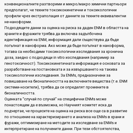
конвенционалните разтворими и микро/макро химични партньори
предполагат, че техните токсикокинетични и токсикологични
профили чрез екстраполация от данните за техните еквивалентни
не-наноформи.
Подходящите данни за оценка на риска за даден ENM в областта на
храните и фуражите трябва да включва задълбочена
идентификация на ENM, информация дали съществува да бъде
погълнат в наноформа. Ако може да бъде погълнат в наноформа,
тогава са необходими токсикологични изследвания за хронична
доза, заедно с подходящи in vitro изследвания (например за
генотоксичност). Токсикокинетичната информация е основата за
разработване на постановката и за извършването на такива
токсикологични изследвания. За ENMs, предназначени за
повишаване на бионаличността на включените вещества (т.е. ENM
системи-носители), трябва да се определят промените в
бионаличността.
Оценката “случай по случай” на специфични ENMs може
понастоящем да е възможна, но Научният комитет иска да
подчертае, че процесите на оценка на риска все още са в развитие
по отношение на характеризирането и анализа на ENMs в храни и
фуражи, оптимизиране на методите за изследване за ENMs и
интерпретиране на получените данни. При тези обстоятелства,