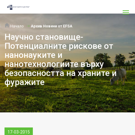
Начало
Архив Новини от EFSA
Научно становище-
Потенциалните рискове от
нанонауките и
нанотехнологиите върху
безопасността на храните и
фуражите
17-03-2015