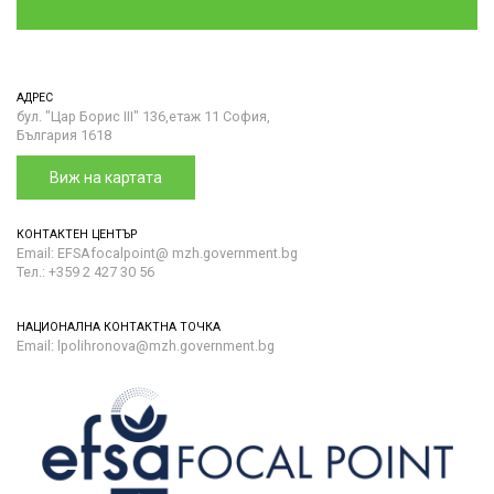
АДРЕС
бул. "Цар Борис III" 136,етаж 11 София,
България 1618
Виж на картата
КОНТАКТЕН ЦЕНТЪР
Email: EFSAfocalpoint@ mzh.government.bg
Тел.: +359 2 427 30 56
НАЦИОНАЛНА КОНТАКТНА ТОЧКА
Email: lpolihronova@mzh.government.bg