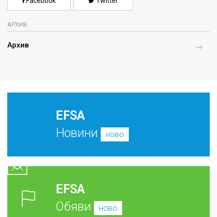
Facebook
Twitter
АРХИВ
Архив
EFSA
Новини
ново
EFSA
Обяви
ново