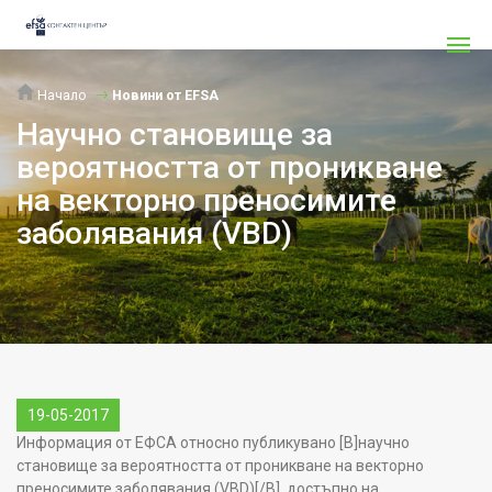
Начало
Новини от EFSA
Научно становище за
вероятността от проникване
на векторно преносимите
заболявания (VBD)
19-05-2017
Информация от ЕФСА относно публикувано [B]научно
становище за вероятността от проникване на векторно
преносимите заболявания (VBD)[/B], достъпно на