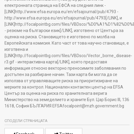
електронната страница на ЕФСА на следния линк -
[LINK]http://www.efsa.europa.eu/en/efsajournal/pub/4793 -
http://www.efsa.europa.eu/en/efsajournal/pub/4793[/LINK], и
[LINK]http://focalpointbg.com/files/VBDsco/%D0%A1
- резюме на български език[/LINK], изготвено от Центъра за
оценка на риска. Становището е изготвено по молба на
Европейската комисия. Като част от това научно становище, е
изготвена и
[LINK]http://focalpointbg.com/files/VBDsco/Vector_borne_disease-
r3.gif - интерактивна карта[/LINK], която предоставя
информация относно векторно преносимите заболявания по
достъпен за разбиране начин. Тази карта би могла да се
използва от управляващите риска за приоритизиране на
мерките за контрол. Национален контактен център на EFSA
Център за оценка на риска по хранителната верига
Министерство на земеделието и храните Бул. Цар Борис III, 136
1618, София БЪЛГАРИЯ EFSAfocalpoint@mzh.government.bg
СПОДЕЛИ СТРАНИЦАТА