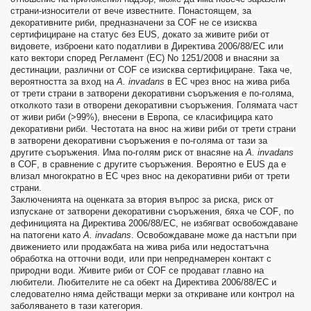
страни-износители от вече известните. Понастоящем, за
декоративните риби, предназначени за
COF
не се изисква
сертифициране на статус без
EUS
, докато за живите риби от
видовете, изброени като податливи в Директива 2006/88/
EC
или
като вектори според Регламент (
EC
)
No
1251/2008 и внасяни за
дестинации, различни от
COF
се изисква сертифициране. Така че,
вероятността за вход на
A
.
invadans
в ЕС чрез внос на жива риба
от трети страни в затворени декоративни съоръжения е по-голяма,
отколкото тази в отворени декоративни съоръжения. Голямата част
от живи риби (>99%), внесени в Европа, се класифицира като
декоративни риби. Честотата на внос на живи риби от трети страни
в затворени декоративни съоръжения е по-голяма от тази за
другите съоръжения. Има по-голям риск от внасяне на
A
.
invadans
в
COF
, в сравнение с другите съоръжения. Вероятно е
EUS
да е
влизал многократно в ЕС чрез внос на декоративни риби от трети
страни.
Заключенията на оценката за втория въпрос за риска, риск от
изпускане от затворени декоративни съоръжения, бяха че
COF
, по
дефиницията на Директива 2006/88/
EC
, не избягват освобождаване
на патогени като
A
.
invadans
. Освобождаване може да настъпи при
движението или продажбата на жива риба или недостатъчна
обработка на отточни води, или при непреднамерен контакт с
природни води. Живите риби от
COF
се продават главно на
любители. Любителите не са обект на Директива 2006/88/
EC
и
следователно няма действащи мерки за откриване или контрол на
заболяването в тази категория.