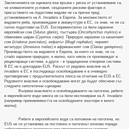
Заключенията на оценката във връзка с риска от установяване са,
че климатичните условия, свързаните рискови фактори и
присъствието на податливи видове не са пречки пред
установяването на
A
.
Invadans
в Европа. За мнозинството от
видовете риба, произвеждани в аквакултури в ЕС, се знае, че не са
силно податливи на
EUS
. Експериментално са били заразени
европейски сом (
Silurus
glanis
), пъстърва (
Oncorhynchus
mykiss
) и
обикновен шаран (
Cyprinus
carpio
). Природно заразени са каналният
сом (
Ictalurus
punctatus
), кефалът (
Mugil
cephalus
), черният
икталурус (
Ameiurus
melas
) и африканският сом (
Clarias
gariepinus
).
Производството на видовете в Европа, за които се знае, че са
слабо заразени природно, е малко, като някои се произвеждат в
рециклиращи системи, а други – в традиционни отворени системи.
В ЕС не е докладван
EUS
. Рискът от редовно внасяне на
A
.
invadans
в ЕС и последващо освобождаване е в очевидно
противоречие с продължителната липса на отчитане на
EUS
в ЕС.
Редовното внасяне и освобождаване могат да бъдат обяснени със
следните хипотетични сценарии:
.
Въпреки внасянето и освобождаването на патогена, рибите
в европейските води никога не са били експонирани на
A
.
Invadans
(например преживяемостта на освободените зооспори е много
малка);
.
Рибите в европейските води са изложени на патогена, но
EUS
не се установява за постоянно и патогенът изчезва поради
неблагоприятни екологични или епидемиологични условия;