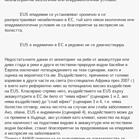
.
EUS
епидемии се установяват хронично и се
разпространяват незабелязано в ЕС, тъй като някои екологични или
епидемиологични условия не са благоприятни за експресия на
болестта;
.
EUS
е ендемичен в ЕС и редовно не се диагностицира.
Недостатъчните данни от мониторинг на риби от аквакултури или
диви стада в реки и други естествени природни водни басейни в
Европа изключват потвърждението на тези сценарии, както и
оценка на вероятността им. Въздействието, причинено от големи
взривове в други части на света (по-специално Африка през 2007 г.)
е взето като референтно ниво за потенциално високо въздействие
на
EUS
. Класирано спрямо него, въздействието на
EUS
върху
аквакултурите в ЕС би било от “няма ефект” (сценарии 1 и 2, ако
няма въздействие) до “слаб ефект” (сценарии 3 и 4, т.е. няма
болестен отговор, ниска честота на случаи или слаба заболяемост.
Ако, обаче,
EUS
е ендемичен (сценарий 4), въздействието може да
се промени в бъдеще, ако условия като климат, качество на вода
или наличност на податливи видове в аквакултури или естествени
водни басейни, станат благоприятни за предизвикване на епидемия
и експресия на заболяването.
Панелът
AHAW
препоръча за осигуряване на доказателства за