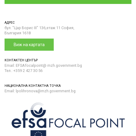
АДРЕС
бул. "Цар Борис III" 136,етаж 11 София,
България 1618
Виж на картата
КОНТАКТЕН ЦЕНТЪР
Email: EFSAfocalpoint@ mzh.government.bg
Тел.: +359 2 427 30 56
НАЦИОНАЛНА КОНТАКТНА ТОЧКА
Email: lpolihronova@mzh.government.bg