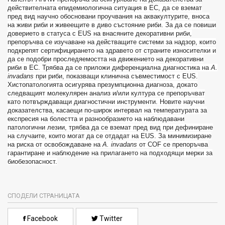
действителната епидемиологична ситуация в ЕС, да се вземат
пред вид научно обосновани проучвания на аквакултурите, вноса
на живи риби и живеещите в диво състояние риби. За да се повиши
доверието в статуса с
EUS
на внасяните декоративни риби,
препоръчва се изучаване на действащите системи за надзор, които
подкрепят сертифицирането на здравето от страните износителки и
да се подобри проследяемостта на движението на декоративни
риби в ЕС. Трябва да се приложи диференциална диагностика на
A
.
invadans
при риби, показващи клинична съвместимост с
EUS
.
Хистопатологията осигурява презумпционна диагноза, докато
следващият молекулярен анализ и/или култура се препоръчват
като потвърждаващи диагностични инструменти. Новите научни
доказателства, касаещи по-широк интервал на температурата за
експресия на болестта и разнообразието на наблюдавани
патологични лезии, трябва да се вземат пред вид при дефиниране
на случаите, които могат да се отдадат на
EUS
. За минимизиране
на риска от освобождаване на
A
.
invadans
от
COF
се препоръчва
гарантиране и наблюдение на прилагането на подходящи мерки за
биобезопасност.
СПОДЕЛИ СТРАНИЦАТА
Facebook
Twitter