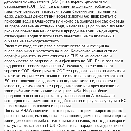
декоративно съоръжение
(OOF)
и затворено декоративно
съоръжение
(COF). COF
са магазини за домашни любимци,
градински центрове, търговски водни басейни или търговци на
едро, държащи декоративни водни животни без пряк контакт с
природни води в Общността или които са оборудвани със система
за преработване на отпадни води, намаляващи до приемливо ниво
риска от пренасяне на болести в природните води
.
Индивидите,
отглеждащи водни животни като любители, не са включени в
обхвата на законодателството
.
Рискът от вход се свързва с вероятността от инфекция на
внесената риба и честотата на внос. Ключовите компоненти се
сертифицирането на отсъствието на
EUS
от износителите и
способността за откриване на инфекцията на
BIP
. Беше взет пред
вид риска от освобождаване на
A
.
invadans
, по-специално от
заразени
COF
. Живи риби от
COF
се продават главно на любители
и тази категория се изключва от обхвата на законодателството на
ЕС по отношение на здравето на водните животни, но за нея е
известно, че има връзка с природните води или чрез пускане на
живи риби или изхвърляне на мъртви риби. Накрая, беше
предприета оценка на риска от установяване на
A
.
invadans
и
изследване на възможното въздействие на върху аквакултури в ЕС
с разглеждане на различни сценарии.
Панелът
AHAW
заключи, че във връзка с първия въпрос за риска,
риск от влизане, има недостатъчна проследяемост на произхода на
живи декоративни риби от източниците на износ, която да подкрепи
статус на отсъствие на
EUS
. Освен това, поради несигурности по
отношение на приложения надзор, може да има повече заразени