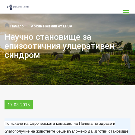
Начало
Архив Новини от EFSA
Научно становище за
епизоотичния улцеративен
синдром
17-03-2015
По искане на Европейската комисия, на Панела по здраве и
благополучие на животните беше възложено да изготви становище