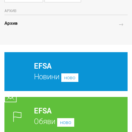
АРХИВ
Архив
EFSA
Новини
ново
EFSA
Обяви
ново