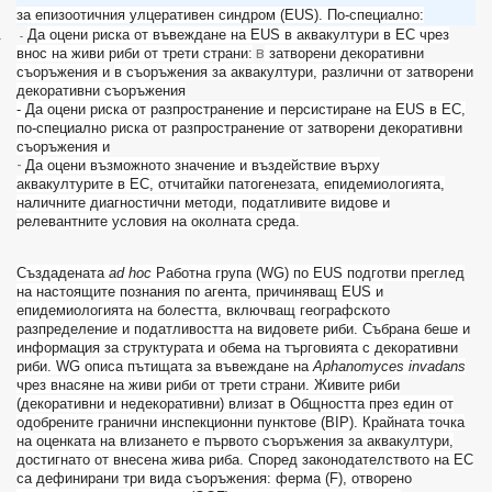
за епизоотичния улцеративен синдром (
EUS
). По-специално
:
.
Да оцени риска от въвеждане на
EUS
в аквакултури в ЕС чрез
-
в
внос на живи риби от трети страни
:
затворени декоративни
съоръжения и
в съоръжения за аквакултури, различни от затворени
декоративни съоръжения
-
Да оцени риска от разпространение и персистиране на
EUS
в ЕС,
по-специално риска от разпространение от затворени декоративни
съоръжения и
-
Да оцени възможното значение и въздействие върху
аквакултурите в ЕС, отчитайки патогенезата, епидемиологията,
наличните диагностични методи, податливите видове и
релевантните условия на околната среда
.
Създадената
ad hoc
Работна група
(WG)
по
EUS
подготви преглед
на настоящите познания по агента, причиняващ
EUS
и
епидемиологията на болестта
,
включващ географското
разпределение и податливостта на видовете риби
.
Събрана беше и
информация за структурата и обема на търговията с декоративни
риби
. WG
описа пътищата за въвеждане на
Aphanomyces invadans
чрез внасяне на живи риби от трети страни
.
Живите риби
(декоративни и недекоративни) влизат в Общността през един от
одобрените гранични инспекционни пунктове
(BIP).
Крайната точка
на оценката на влизането е първото съоръжения за аквакултури,
достигнато от внесена жива риба
.
Според законодателството на ЕС
са дефинирани три вида съоръжения
:
ферма
(F),
отворено