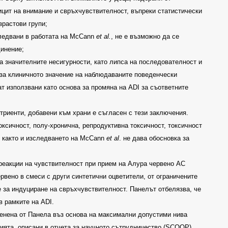
ицит на внимание и свръхчувствителност, въпреки статистически
зрастови групи
;
следвани в работата на
McCann
et al.
,
не е възможно да се
динение
;
на значителните несигурности, като липса на последователност и
 за клиничното значение на наблюдаваните поведенчески
ат използвани като основа за промяна на
ADI
за съответните
триенти, добавени към храни е съгласен с тези заключения.
ксичност, полу-хронична, репродуктивна токсичност, токсичност
, както и изследването на
McCann
et al
.
не дава обосновка за
реакции на чувствителност при прием на Алура червено АС
ервено в смеси с други синтетични оцветители, от ограничените
 за индуциране на свръхчувствителност. Панелът отбелязва, че
 в рамките на
ADI.
енена от Панела въз основа на максимални допустими нива
ията, описани в отчета за научното сътрудничество
(SCOOP)