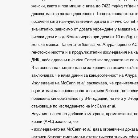
женски, както и при мишки с нива до
7422 mg/kg
тт
/
ден 
доказателства за канцерогенност. Това включва отсъств
посочени като най-чувствителни органи в
in vivo
Comet
значително, зависимо от дозата увреждане у мишки на 
високи дози и в дебелото черво при дози от
10 mg/kg
тт
женски мишки. Панелът отбеляза, че Алура червено
A
генотоксичността и в продължителни изследвания на ка
ДНК, наблюдавани в
in vivo
Comet
изследването не се о
Въз основа на същите данни за хронична токсичност/ка
заключават, че няма данни за канцерогенност на Алура
Изследване на
McCann
et al
.
заключава, че хранителнат
оцветители плюс консерванта натриев бензоат, по-спе
повишена хиперактивност у 8-9-годишни, но не и у 3-го
становище по изследването на
McCann
et al.
Научният панел по добавки към храни, ароматизанти, п
храни
(AFC)
заключи, че
:
-
изследването на
McCann
et al.
дава ограничени доказа
натриев бензоат имат малък статистически значим ефек