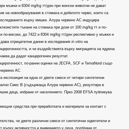
при мъжки и
8304 mg/kg
тт/ден при женски животни не дават
ие на новообразувания в стомаха и дебелото черво, които са
изследването върху мишки. Алура червено
AC
индуцира
жлезистите тъкани на стомаха при дози от
100 mg/kg
тт и по-
 и по-високи
,
до
7422
и
8304 mg/kg
тт/ден
респективно у мъжки и
C
дава отрицателни данни в изследвания
in vitro
на
нцерогенността, и че въздействията върху миграцията на ядрена
чаква да дадат канцерогенен резултат
.
нцерогенност, по-ранни оценки на
JECFA, SCF
и
TemaNord
също
 червено
AC.
а експозиция на една от двете смеси от четири синтетични
циално Смес В (съдържаща Алура червено АС
),
резултира в
дишни деца, избрани от населението. През 2008
EFSA
публикува
омощни средства при преработката и материали за контакт с
телства, че двете различни смеси от синтетични оцветители и
т върху активността и вниманието у деца, подбрани от