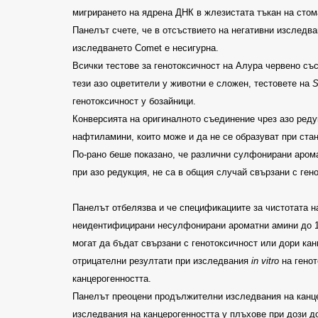
мигрирането на ядрена ДНК в жлезистата тъкан на стом
Панелът счете, че в отсъствието на негативни изследва
изследването
Comet
е несигурна
.
Всички тестове за генотоксичност на Алура червено съ
тези азо оцветители у животни е сложен, тестовете на
S
генотоксичност у бозайници
.
Конверсията на оригиналното съединение чрез азо ред
нафтиламини, които може и да не се образуват при ст
По-рано беше показано, че различни сулфонирани аром
при азо редукция, не са в общия случай свързани с ге
Панелът отбелязва и че спецификациите за чистотата 
неидентифицирани несулфонирани ароматни амини до
могат да бъдат свързани с генотоксичност или дори ка
отрицателни резултати при изследвания
in vitro
на гено
канцерогенността
.
Панелът преоцени продължителни изследвания на канц
изследвания на канцерогенността у плъхове при дози 