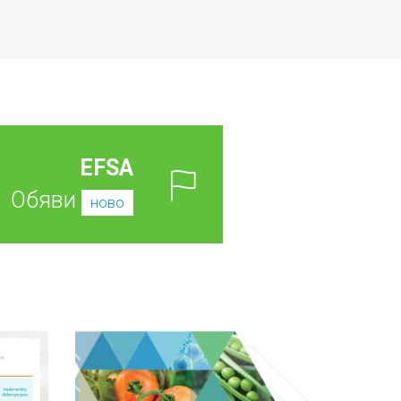
EFSA
Обяви
ново