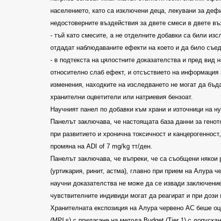
населението, като са изключени деца, лекувани за деф
недостоверните въздействия за двете смеси в двете въ
-
тъй като смесите, а не отделните добавки са били из
отдадат наблюдаваните ефекти на което и да било съе
-
в подтекста на цялостните доказателства и пред вид 
относително слаб ефект, и отсъствието на информация
изменения, находките на изследването не могат да бъд
хранителни оцветители или натриевия бензоат
.
Научният панел по добавки към храни и източници на ну
Панелът заключава, че настоящата база данни за геното
при развитието и хронична токсичност и канцерогенност
промяна на
ADI of 7 mg/kg
тт/ден
.
Панелът заключава, че въпреки, че са съобщени някои 
(уртикария, ринит, астма), главно при прием на Алура ч
научни доказателства не може да се извади заключение
чувствителните индивиди могат да реагират и при дози
Хранителната експозиция на Алура червено АС беше оц
(MPLs)
с прилагане на метода
Budget (Tier 1)
с допускан