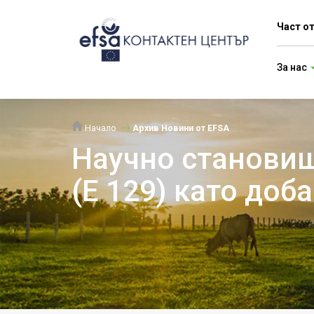
Част о
За нас
Начало
Архив Новини от EFSA
Научно становищ
(E 129) като доб