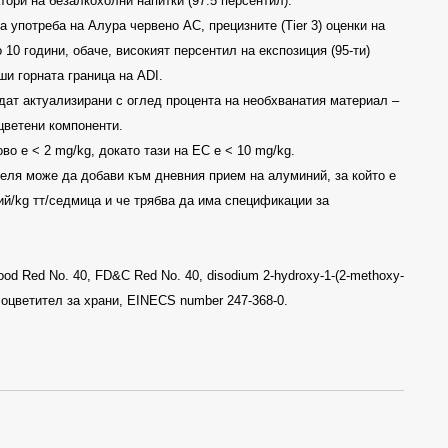
атори на безалкохолни напитки
(97.5
персентил
).
на употреба на Алура червено АС, прецизните
(Tier 3)
оценки на
 10 години, обаче, високият персентил на експозиция (95-ти)
иши горната граница на
ADI.
дат актуализирани с оглед процента на необхванатия материал –
цветени компоненти.
ово е
< 2 mg/kg
, докато тази на ЕС е
<
10 mg/kg.
теля може да добави към дневния прием на алуминий, за който е
ий
/kg
тт/седмица и че трябва да има спецификации за
ood Red No. 40, FD&C Red No. 40, disodium 2-hydroxy-1-(2-methoxy-
 оцветител за храни
,
EINECS number 247-368-0.