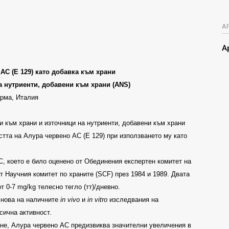
А
А
 АС
(E 129)
като добавка към храни
а нутриенти, добавени към храни
(ANS)
рма, Италия
и към храни и източници на нутриенти, добавени към храни
стта на Алура червено
AC (E 129)
при използването му като
С, което е било оценено от Обединения експертен комитет на
от Научния комитет по храните
(SCF)
през
1984
и
1989.
Двата
от
0-7 mg/kg
телесно тегло (тт)/дневно
.
снова на наличните
in vivo
и
in vitro
изследвания на
сична активност
.
не, Алура червено
AC
предизвиква значителни увеличения в