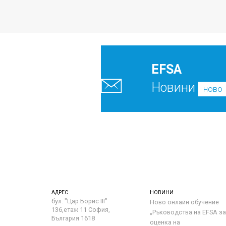
EFSA
Новини
ново
АДРЕС
НОВИНИ
бул. "Цар Борис III"
Ново онлайн обучение
136,етаж 11 София,
„Ръководства на ЕFSA за
България 1618
оценка на