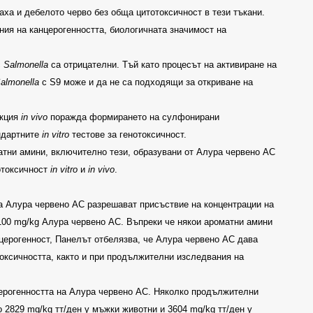
аха и дебелото черво без обща цитотоксичност в тези тъкани.
ния на канцерогенността, биологичната значимост на
с
Salmonella
са отрицателни. Тъй като процесът на активиране на
almonella
с
S9
може и да не са подходящи за откриване на
укция
in vivo
поражда формирането на сулфонирани
андартните
in vitro
тестове за генотоксичност.
атни амини, включително тези, образувани от Алура червено
AC
нотоксичност
in vitro
и
in vivo
.
на Алура червено
AC
разрешават присъствие на концентрации на
100 mg/kg
Алура червено
AC.
Въпреки че някои ароматни амини
нцерогенност, Панелът отбелязва, че Алура червено
AC
дава
токсичността, както и при продължителни изследвания на
ерогенността на Алура червено АС
.
Няколко продължителни
до
2829 mg/kg
тт
/
ден у мъжки животни и
3604 mg/kg
тт/ден у