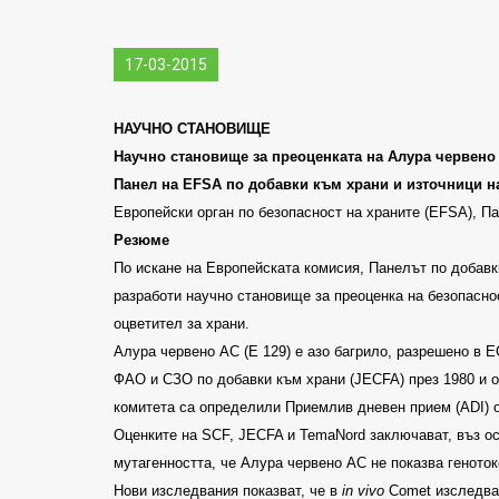
17-03-2015
НАУЧНО СТАНОВИЩЕ
Научно становище за преоценката на Алура червено
Панел на
EFSA
по добавки към храни и източници н
Европейски орган по безопасност на храните
(EFSA),
Па
Резюме
По искане на Европейската комисия, Панелът по добавк
разработи научно становище за преоценка на безопасно
оцветител за храни
.
Алура червено
AC (E 129)
е азо багрило, разрешено в Е
ФАО и СЗО по добавки към храни
(JECFA)
през 1980 и 
комитета са определили Приемлив дневен прием
(ADI)
Оценките на
SCF, JECFA
и
TemaNord
заключават, въз о
мутагенността, че Алура червено АС не показва геноток
Нови изследвания показват, че в
in vivo
Comet
изследва