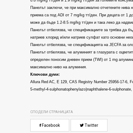
0.8 mg/kg
тт/ден и
1.9 mg/kg
тт/ден за големите консум
Панелът заключи, че при максимално отчетените нива 
приема са под
ADI
от
7 mg/kg
тт/ден
.
При децата от 1 до
може да бъде
1.2-8.5 mg/kg
тт/ден и така леко да надв
Панелът отбелязва, че спецификациите за трябва да бъ
натриев хлорид и/или натриев сулфат като основни нео
Панелът отбелязва, че спецификацията на
JECFA
за ол
Панелът отбелязва, че алуминият в глазурата с оцвети
определен поносим дневен прием
(TWI)
от
1 mg
алумин
максимално ниво на алуминия
.
Ключови думи:
Allura Red AC, E 129, CAS Registry Number 25956-17-6, F
5-methyl-4-sulphonatophenylazo)naphthalene-6-sulphonate
,
СПОДЕЛИ СТРАНИЦАТА
Facebook
Twitter