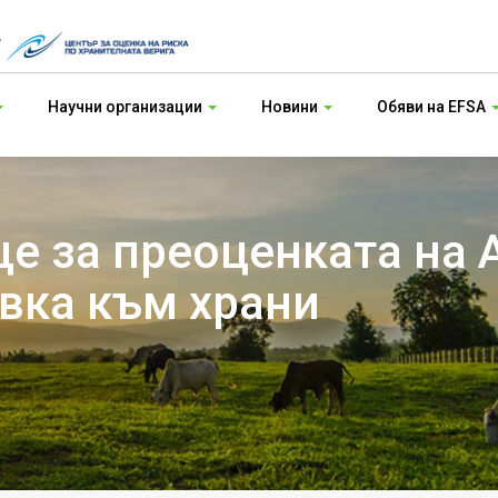
т
Научни организации
Новини
Обяви на EFSA
е за преоценката на 
авка към храни