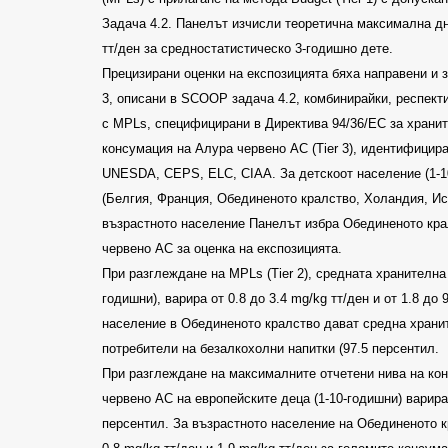
Задача
4.2.
Панелът изчисли теоретична максимална дн
тт/ден за средностатистическо 3-годишно дете
.
Прецизирани оценки на експозицията бяха направени и 
3
, описани в
SCOOP
задача
4.2,
комбинирайки, респект
с
MPLs
, специфицирани в Директива
94/36/EC
за храни
консумация на Алура червено АС
(Tier 3),
идентифицира
UNESDA, CEPS, ELC, CIAA.
За детскоот население
(1-
(Белгия, Франция, Обединеното кралство, Холандия, И
възрастното население Панелът избра Обединеното крал
червено АС за оценка на експозицията
.
При разглеждане на
MPLs (Tier 2),
средната хранителна 
годишни)
,
варира от
0.8
до
3.4 mg/kg
тт/ден и от
1.8
до
9
население в Обединеното кралство дават средна храни
потребители на безалкохолни напитки
(97.5
персентил
.
При разглеждане на максималните отчетени нива на к
червено АС на европейските деца (1-10-годишни) варир
персентил. За възрастното население на Обединеното 