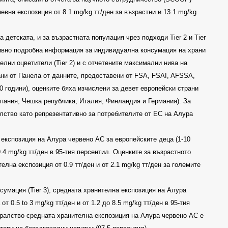
евна експозиция от
8.1 mg/kg
тт/ден за възрастни и
13.1 mg/kg
за детската, и за възрастната популация чрез подходи
Tier 2
и
Tier
ивно подробна информация за индивидуална консумация на храни
телни оцветители
(Tier 2)
и с отчетените максимални нива на
ни от Панела от данните, предоставени от
FSA,
FSAI, AFSSA,
10
години
),
оценките бяха изчислени за девет европейски страни
спания, Чешка република, Италия, Финландия и Германия
).
За
ство като репрезентативно за потребителите от ЕС на Алура
експозиция на Алура червено АС за европейските деца (1-10
.4 mg/kg
тт/ден в 95-тия персентил
.
Оценките за възрастното
телна експозиция от
0.9
тт/ден и от
2.1 mg/kg
тт/ден за големите
онсумация
(Tier 3),
средната хранителна експозиция на Алура
а от
0.5 to 3 mg/kg
тт/ден
и от
1.2
до
8.5
mg/kg
тт/ден в 95-тия
кралство средната хранителна експозиция на Алура червено АС е