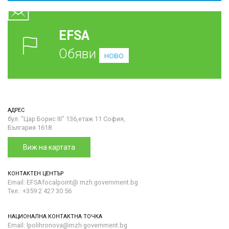
EFSA
Обяви
ново
АДРЕС
бул. "Цар Борис III" 136,етаж 11 София,
България 1618
Виж на картата
КОНТАКТЕН ЦЕНТЪР
Email: EFSAfocalpoint@ mzh.government.bg
Тел.: +359 2 427 30 56
НАЦИОНАЛНА КОНТАКТНА ТОЧКА
Email: lpolihronova@mzh.government.bg