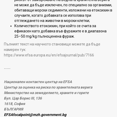
не може да бъде изключен, по специално за организми,
обитаващи морски седименти, изложени на етоксихин в
случаите, когато добавката се използва при
отглеждането на животни в морски клетки;
Количеството етоксихин, при който се счита за
ефикасен като добавка във фуражите е в диапазона
25–50 mg/kg пълноценена фураж.
Пълният текст на научното становище можете да бъде
намерен тук:
https://www.efsa.europa.eu/en/efsajournal/pub/7166
-----
Национален контактен център на EFSA
Център за оценка на риска по хранителната верига
Министерство на земеделието, храните и горите
Бул. Цар Борис III, 136
1618, София
БЪЛГАРИЯ
EFSAfocalpoint@mzh.government.bg