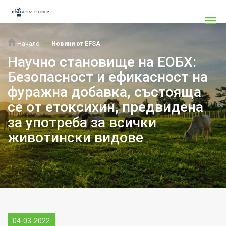
Начало
Новини от EFSA
Научно становище на ЕОБХ:
Безопасност и ефикасност на
фуражна добавка, състояща
се от етоксихин, предвидена
за употреба за всички
животински видове
04-03-2022