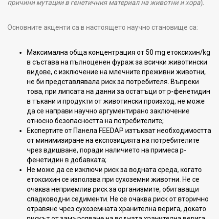
причини мутации в генетичния материал на животни и хора
).
Основните акценти са в настоящето научно становище са:
Максимална обща концентрация от 50 mg етоксихин/kg
в състава на пълноценен фураж за всички животински
видове, с изключение на млечните преживни животни,
не би представлявала риск за потребителя. Въпреки
това, при липсата на данни за остатъци от p-фенетидин
в тъкани и продукти от животински произход, не може
да се направи научно аргументирано заключение
относно безопасността на потребителите;
Експертите от Панела FEEDAP изтъкват необходимостта
от минимизиране на експозицията на потребителите
чрез вдишване, поради наличието на примеса р-
фенетидин в добавката;
Не може да се изключи риск за водната среда, когато
етоксихин се използва при сухоземни животни. Не се
очаква неприемлив риск за организмите, обитаващи
сладководни седименти. Не се очаква риск от вторично
отравяне чрез сухоземната хранителна верига, докато
рискът от замърсяване на водната хранителна верига