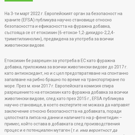
На 3-ти март 2022 г. Европейският орган за безопасност на
храните (EFSA) публикува научно становище относно
безопасността и ефикасността на фуражна добавка,
състояща се от етоксихин (6-етокси-1,2-дихидро-2,2,4-
триметилхинолин), предвидена за употреба за всички
животински видове.
Етоксихин бе разрешен за употреба в ЕС като фуражна
добавка, приложима за всички животински видове до 2017 г.
като антиоксидант, но и с цел предотвратяване на спонтанно
запалване на рибно брашно по време на транспортиране по
море. През м. юни 2017 г. Европейската комисия спира
разрешението на етоксихин като фуражна добавка за всички
животински видове, след като през 2015 г., EFSA публикува
научно становище, в което експертите не можаха да направят
заключение относно безопасността на добавката, поради
цялостната липса на данни и наличието на p-фенетидин –
примес, който остава в добавката след производствения
процес и е потенциален мутаген (
т.е. има вероятност да