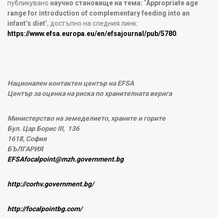
публикувано
научно становище на тема: ‘Appropriate age
range for introduction of complementary feeding into an
infant’s diet’
, достъпно на следния линк:
https://www.efsa.europa.eu/en/efsajournal/pub/5780
.
Национален контактен център на
EFSA
Център за оценка на риска по хранителната верига
Министерство на земеделието, храните и горите
Бул. Цар Борис
III
,
136
1618,
София
БЪЛГАРИЯ
EFSAfocalpoint@mzh.government.bg
http://corhv.government.bg/
http://focalpointbg.com/