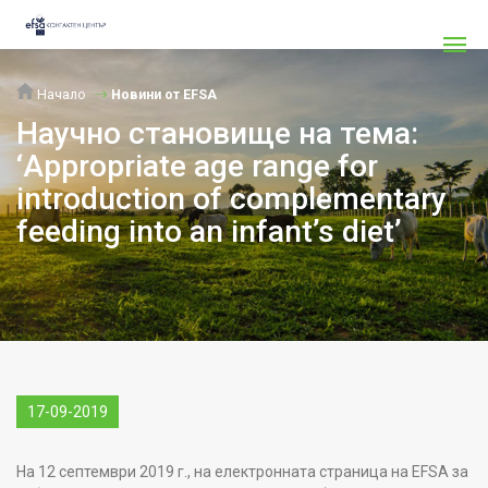
Начало
Новини от EFSA
Научно становище на тема:
‘Appropriate age range for
introduction of complementary
feeding into an infant’s diet’
17-09-2019
На 12 септември 2019 г., на електронната страница на EFSA за