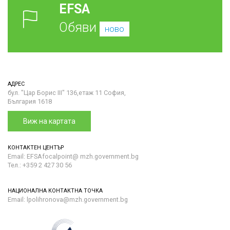
EFSA
Обяви
ново
АДРЕС
бул. "Цар Борис III" 136,етаж 11 София,
България 1618
Виж на картата
КОНТАКТЕН ЦЕНТЪР
Email: EFSAfocalpoint@ mzh.government.bg
Тел.: +359 2 427 30 56
НАЦИОНАЛНА КОНТАКТНА ТОЧКА
Email: lpolihronova@mzh.government.bg