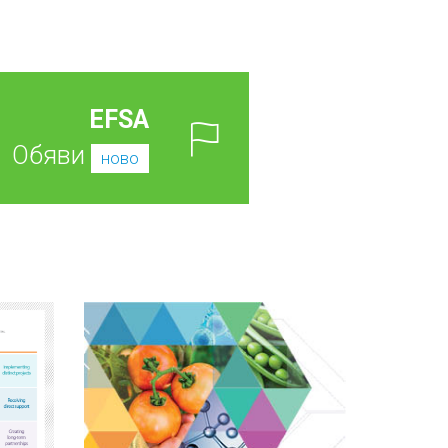
EFSA
Обяви
ново