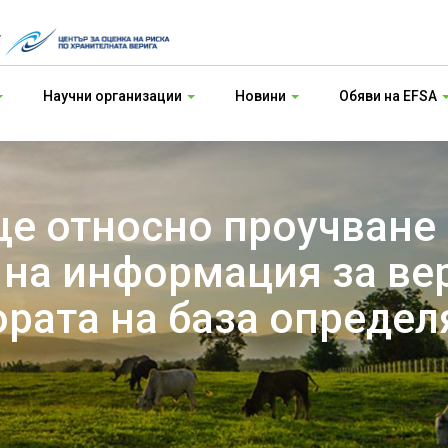
т
Научни организации
Новини
Обяви на EFSA
ще относно проучване
 на информация за ве
ората на база определ