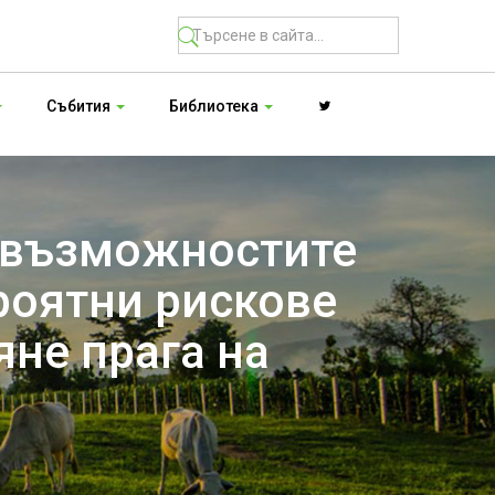
Събития
Библиотека
 възможностите
роятни рискове
яне прага на