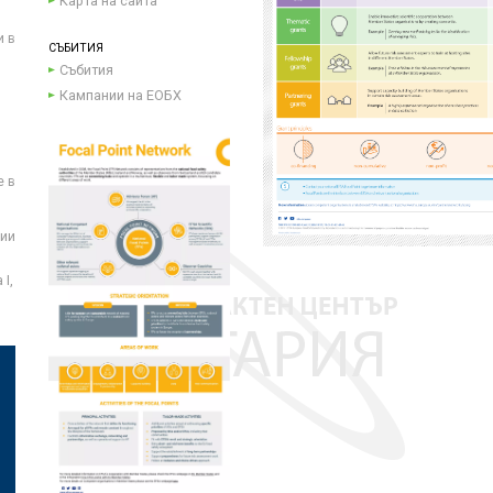
Карта на сайта
и в
СЪБИТИЯ
Събития
Кампании на ЕОБХ
е в
ции
I,