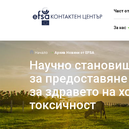
Част о
За нас
Начало
Архив Новини от EFSA
Научно станови
за предоставяне
за здравето на х
токсичност