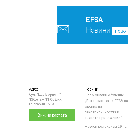
EFSA
Новини
ново
АДРЕС
НОВИНИ
бул. "Цар Борис III"
Ново онлайн обучение
136,етаж 11 София,
„Ръководства на ЕFSA за
България 1618
оценка на
генотоксичността и
Виж на картата
тяхното приложение“
Научен колоквиум 29 на