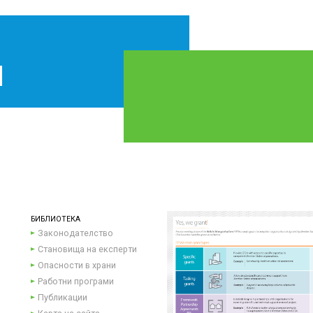
БИБЛИОТЕКА
Законодателство
Становища на експерти
Опасности в храни
Работни програми
Публикации