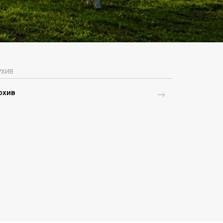
РХИВ
рхив