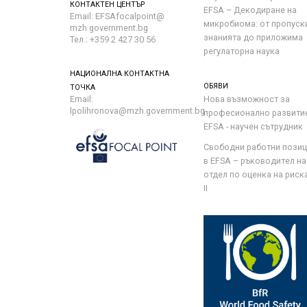
КОНТАКТЕН ЦЕНТЪР
EFSA – Декодиране на
Email: EFSAfocalpoint@
микробиома: от пропуск
mzh.government.bg
знанията до приложима
Тел.: +359 2 427 30 56
регулаторна наука
НАЦИОНАЛНА КОНТАКТНА
ОБЯВИ
ТОЧКА
Email:
Нова възможност за
lpolihronova@mzh.government.bg
професионално развити
EFSA - научен сътрудник
Свободни работни пози
в EFSA – ръководител на
отдел по оценка на риска 
II