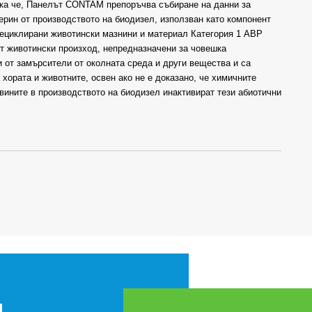
Така че, Панелът CONTAM препоръчва събиране на данни за
ерин от производството на биодизел, използван като компонент
 рециклирани животински мазнини и материал Категория 1 ABP
от животински произход, непредназначени за човешка
и от замърсители от околната среда и други вещества и са
 хората и животните, освен ако не е доказано, че химичните
вините в производството на биодизел инактивират тези абиотични