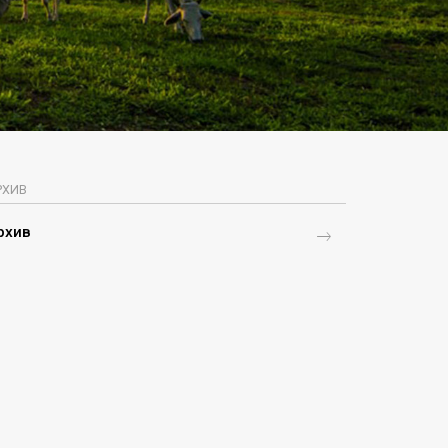
РХИВ
рхив