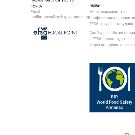
НАЦИОНАЛНА КОНТАКТНА
ОБЯВИ
ТОЧКА
Email:
Нова възможност за
lpolihronova@mzh.government.bg
професионално развити
EFSA - научен сътрудник
Свободни работни пози
в EFSA – ръководител на
отдел по оценка на риска 
II