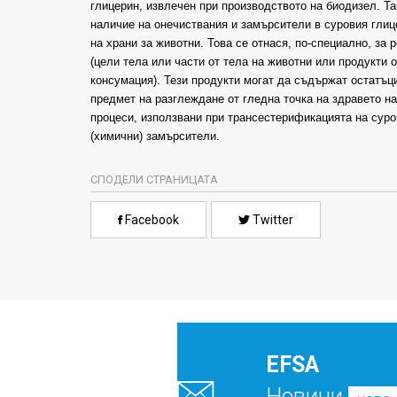
глицерин, извлечен при производството на биодизел. 
наличие на онечиствания и замърсители в суровия глиц
на храни за животни. Това се отнася, по-специално, за
(цели тела или части от тела на животни или продукти 
консумация). Тези продукти могат да съдържат остатъц
предмет на разглеждане от гледна точка на здравето на
процеси, използвани при трансестерификацията на суро
(химични) замърсители.
СПОДЕЛИ СТРАНИЦАТА
Facebook
Twitter
EFSA
Новини