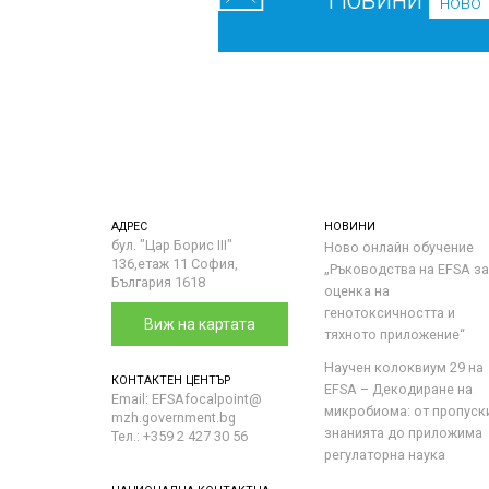
ново
АДРЕС
НОВИНИ
бул. "Цар Борис III"
Ново онлайн обучение
136,етаж 11 София,
„Ръководства на ЕFSA за
България 1618
оценка на
генотоксичността и
Виж на картата
тяхното приложение“
Научен колоквиум 29 на
КОНТАКТЕН ЦЕНТЪР
EFSA – Декодиране на
Email: EFSAfocalpoint@
микробиома: от пропуск
mzh.government.bg
знанията до приложима
Тел.: +359 2 427 30 56
регулаторна наука