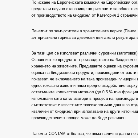
По искане на Европейската комисия на Европейския орг
представи научно становище по рисковете за обществен
от производството на биодизел от Категория 1 странич
Панелът по замърсители в хранителната верига (Панел
алтернативни горива за дизелови двигатели резултира 
За тази цел се използват различни суровини (заготовки
Основният ко-продукт от производството на биодизел е 
храненето на животните. Предишните оценки на суровия
оценка на биодизелови продукти, произведени от расти
показват, че включването на така произведен глицерин
едностомашни животни няма вредно въздействие върху з
остатъчните количества метанол (до 0.5 % във фракцият
използвани като катализатори в процеса на производств
съответствие с известните токсикологични данни за отд
извлечен от биодизел при използване на други източниц
производственият процес може да бъде различен.
Панелът CONTAM отбеляза, че няма налични данни по 