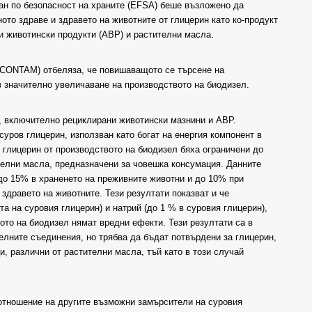
ан по безопасност на храните (EFSA) беше възложено да
ото здраве и здравето на животните от глицерин като ко-продукт
ни животински продукти (ABP) и растителни масла.
 CONTAM) отбеляза, че повишаващото се търсене на
в значително увеличаване на производството на биодизел.
), включително рециклирани животински мазнини и ABP.
суров глицерин, използван като богат на енергия компонент в
 глицерин от производството на биодизел бяха ограничени до
телни масла, предназначени за човешка консумация. Данните
 до 15% в храненето на преживните животни и до 10% при
дравето на животните. Тези резултати показват и че
а на суровия глицерин) и натрий (до 1 % в суровия глицерин),
ото на биодизел нямат вредни ефекти. Тези резултати са в
елните съединения, но трябва да бъдат потвърдени за глицерин,
и, различни от растителни масла, тъй като в този случай
отношение на другите възможни замърсители на суровия