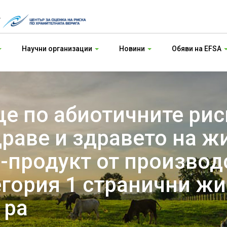
т
Научни организации
Новини
Обяви на EFSA
е по абиотичните рис
раве и здравето на ж
о-продукт от производ
егория 1 странични ж
 ра