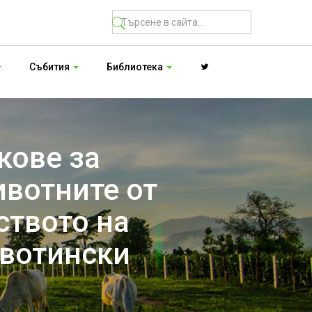
Събития
Библиотека
кове за
ивотните от
ството на
ивотински