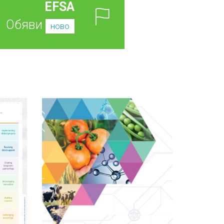
EFSA
Обяви
ново