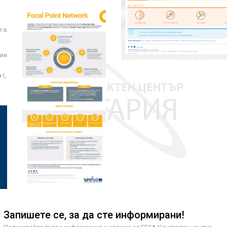
е в
ции
I,
Запишете се, за да сте информирани!