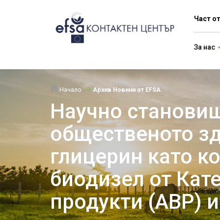
Част о
За нас
Начало
Архив Новини от EFSA
Научно становищ
общественото зд
глицерин като к
биодизел от Кат
продукти (ABP) и