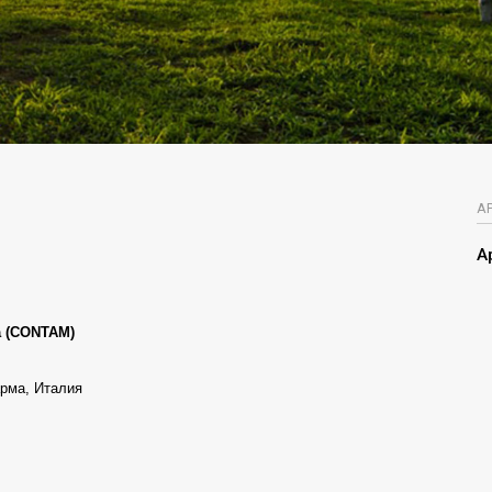
А
А
а (CONTAM)
арма, Италия