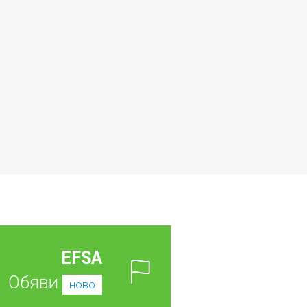
EFSA
Обяви
ново