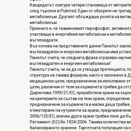
Кандидатът осигури четири становища от авторитет
след търсене в Pubmed. Един от обзорите не трет
метаболизъм. Другият обсъждаше ролята на витам
метаболизъм.
Признато е, че тиаминовият пирофосфат, активната
участващи в енергийния метаболизъм и метаболиз
въглехидрати.
Въз основа на представените данни Панелът заклю
въглехидратен и енергиен метаболизъм има устан
Панелът счита, че следната фраза отразява научн
въглехидратен и енергиен метаболизъм”.
Панелът счита, че за да се утвърди претенцията, 
структура на такива формули, както е заложено в 
медицински цели, предназначени за използване о
цели, различни от тези за кърмачета трябва да отг
Директива 1999/21/EC, преработени храни на зърн
на критериите за състав на тези храни, определени
предназначени за кърмачета и малки деца трябва 
етикетиране на нутриенти за храни, предназначен
2006/125/EC, всички други храни трябва поне да 
Регламент (EC) No 1924/2006. Такива количества м
балансираното хранене. Таргетната популация са 