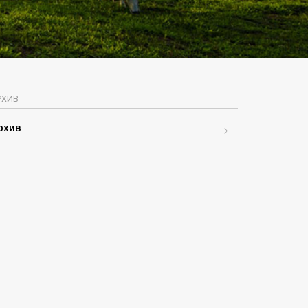
РХИВ
рхив