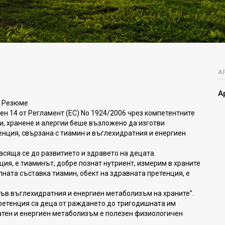
А
А
Резюме
ен 14 от Регламент (EC) No 1924/2006 чрез компетентните
и, хранене и алергии беше възложено да изготви
енция, свързана с тиамин и въглехидратния и енергиен
асяща се до развитието и здравето на децата.
ция, е тиаминът, добре познат нутриент, измерим в храните
лната съставка тиамин, обект на здравната претенция, е
във въглехидратния и енергиен метаболизъм на храните”.
ретенция са деца от раждането до тригодишната им
атен и енергиен метаболизъм е полезен физиологичен