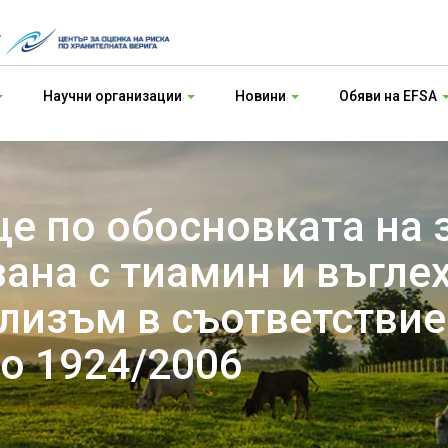
т
Научни организации
Новини
Обяви на EFSA
е по обосновката на 
зана с тиамин и въгле
лизъм в съответствие 
No 1924/2006