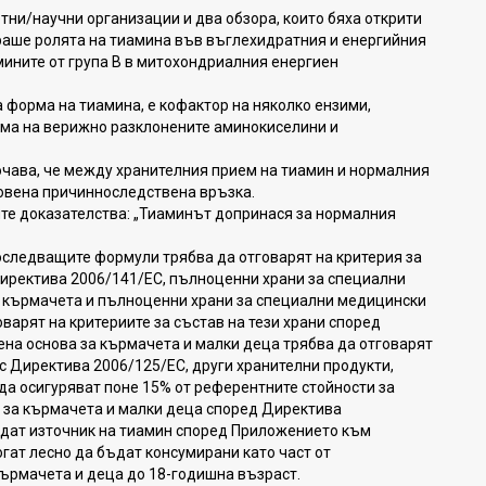
ни/научни организации и два обзора, които бяха открити
ираше ролята на тиамина във въглехидратния и енергийния
ините от група В в митохондриалния енергиен
 форма на тиамина, е кофактор на няколко ензими,
ма на верижно разклонените аминокиселини и
чава, че между хранителния прием на тиамин и нормалния
овена причинноследствена връзка.
ите доказателства: „Тиаминът допринася за нормалния
последващите формули трябва да отговарят на критерия за
Директива 2006/141/EC, пълноценни храни за специални
т кърмачета и пълноценни храни за специални медицински
оварят на критериите за състав на тези храни според
ена основа за кърмачета и малки деца трябва да отговарят
 с Директива 2006/125/EC, други хранителни продукти,
да осигуряват поне 15% от референтните стойности за
и за кърмачета и малки деца според Директива
бъдат източник на тиамин според Приложението към
огат лесно да бъдат консумирани като част от
кърмачета и деца до 18-годишна възраст.