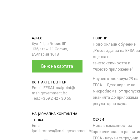
АДРЕС
НОВИНИ
бул. "Цар Борис III"
Ново онлайн обучение
136,етаж 11 София,
„Ръководства на ЕFSA за
България 1618
оценка на
генотоксичността и
Виж на картата
тяхното приложение“
Научен колоквиум 29 на
КОНТАКТЕН ЦЕНТЪР
EFSA – Декодиране на
Email: EFSAfocalpoint@
микробиома: от пропуск
mzh.government.bg
знанията до приложима
Тел.: +359 2 427 30 56
регулаторна наука
НАЦИОНАЛНА КОНТАКТНА
ОБЯВИ
ТОЧКА
Email:
Нова възможност за
lpolihronova@mzh.government.bg
професионално развити
EFSA - научен сътрудник