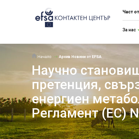
Част о
За нас
Начало
Архив Новини от EFSA
Научно становищ
претенция, свър
енергиен метабо
Регламент (EC) 