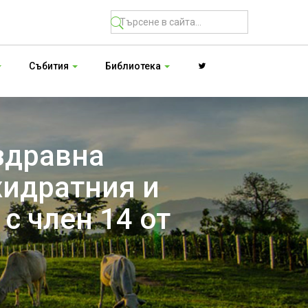
Събития
Библиотека
здравна
хидратния и
с член 14 от