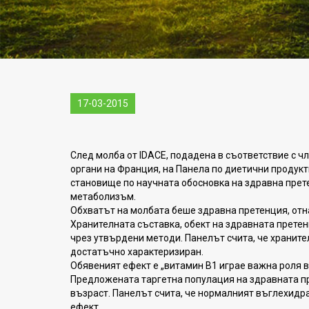
17-03-2015
След молба от IDACE, подадена в съответствие с чл
органи на Франция, на Панела по диетични продукт
становище по научната обосновка на здравна прет
метаболизъм.
Обхватът на молбата беше здравна претенция, отн
Хранителната съставка, обект на здравната претен
чрез утвърдени методи. Панелът счита, че храните
достатъчно характеризиран.
Обявеният ефект е „витамин В1 играе важна роля 
Предложената таргетна популация на здравната п
възраст. Панелът счита, че нормалният въглехидр
ефект.