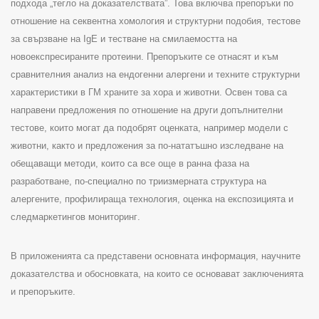
подхода „тегло на доказателствата”. Това включва препоръки по
отношение на секвентна хомология и структурни подобия, тестове
за свързване на
IgE
и тестване на смилаемостта на
новоекспресираните протеини
.
Препоръките се отнасят и към
сравнителния анализ на ендогенни алергени и техните структурни
характеристики в ГМ храните за хора и животни.
Освен това са
направени предложения по отношение на други допълнителни
тестове, които могат да подобрят оценката, например модели с
животни, както и предложения за по-нататъшно изследване на
обещаващи методи, които са все още в ранна фаза на
разработване, по-специално по триизмерната структура на
алергените, профилираща технология, оценка на експозицията и
следмаркетингов мониторинг
.
В приложенията са представени основната информация, научните
доказателства и обосновката, на които се основават заключенията
и препоръките
.