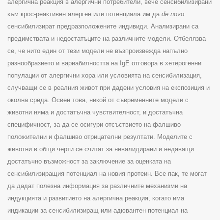
алергична реакция в алергични потребители, вече сенсибилизирани
към крос-реактивен алерген или потенциала им да
de novo
сенсибилизират предразположените индивиди
.
Анализирани са
предимствата и недостатъците на различните модели. Отбелязва
се, че нито един от тези модели не възпроизвежда напълно
разнообразието и вариабилността на
IgE
отговора в хетерогенни
популации от алергични хора
или условията на сенсибилизация,
случващи се в реалния живот при дадени условия на експозиция и
околна среда.
Освен това, никой от съвременните модели с
животни няма и достатъчна чувствителност, и достатъчна
специфичност, за да се осигури отсъствието на фалшиво
положителни и фалшиво отрицателни резултати.
Моделите с
животни в общи черти се считат за невалидирани и недаващи
достатъчно възможност за заключение за оценката на
сенсибилизиращия потенциал на новия протеин. Все пак, те могат
да дадат полезна информация за различните механизми на
индукцията и развитието на алергична реакция, когато има
индикации за сенсибилизиращ или адювантен потенциал на