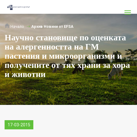
Начало
Архив Новини от EFSA
Научно становище по оценката
на алергенността на ГМ
пастения и микроорганизми и
получените от тях храни за хора
и животни
17-03-2015