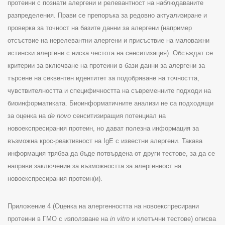
протеини с познати алергени и релевантност на наблюдаваните
разпределения
.
Прави се препоръка за редовно актуализиране и
проверка за точност на базите данни за алергени
(
например
отсъствие на нерелевантни алергени и присъствие на маловажни
истински алергени с ниска честота на сенситизация
).
Обсъждат се
критерии за включване на протеини в бази данни за алергени за
търсене на секвентен идентитет за подобряване на точността,
чувствителността и специфичността на съвременните подходи на
биоинформатиката
.
Биоинформатичните анализи не са подходящи
за оценка на
de novo
сенситизиращия потенциал на
новоекспресирания протеин, но дават полезна информация за
възможна крос-реактивност на
IgE
с известни алергени. Такава
информация трябва да бъде потвърдена от други тестове, за да се
направи заключение за възможността за алергенност на
новоекспресирания протеин(и).
Приложение
4 (
Оценка на алергенността на новоекспресирани
протеини в ГМО с използване на
in vitro
и клетъчни тестове
)
описва