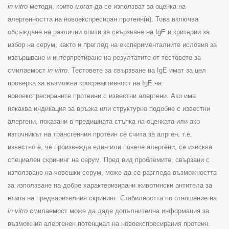
in vitro
методи, които могат да се използват за оценка на
алергенността на новоекспресиран протеин(и). Това включва
обсъждане на различни опити за свързване на
IgE
и критерии за
избор на серум, както и преглед на експерименталните исловия за
извършване и интерпретиране на резултатите от тестовете за
смилаемост
in vitro
.
Тестовете за свързване на
IgE
имат за цел
проверка за възможна кросреактивност на
IgE
на
новоекспресираните протеини с известни алергени
.
Ако има
някаква индикация за връзка или структурно подобие с известни
алергени, показани в предишната стъпка на оценката или ако
източникът на трансгенния протеин се счита за алрген, т.е.
известно е, че произвежда един или повече алергени, се изисква
специален скрининг на серум
.
Пред вид проблемите, свързани с
използване на човешки серум, може да се разгледа възможността
за използване на добре характеризирани животински антитела за
етапа на предварителния скрининг
.
Стабилността по отношение на
in vitro
смилаемост може да даде допълнителна информация за
възможния алергенен потенциал на новоекспресирания протеин.