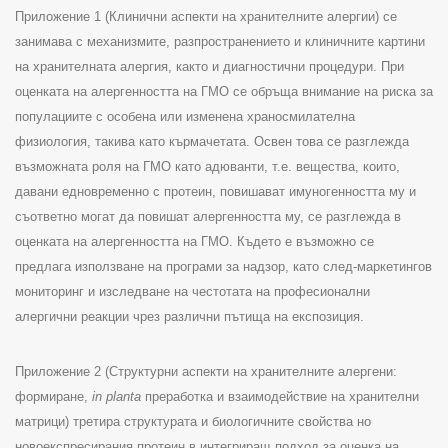
Приложение
1 (
Клинични аспекти на хранителните алергии
)
се
занимава с механизмите, разпространението и клиничните картини
на хранителната алергия, както и диагностични процедури
.
При
оценката на алергенността на ГМО се обръща внимание на риска за
популациите с особена или изменена храносмилателна
физиология, такива като кърмачетата. Освен това се разглежда
възможната роля на ГМО като адюванти, т.е. вещества, които,
давани едновременно с протеин, повишават имуногенността му и
съответно могат да повишат алергенността му, се разглежда в
оценката на алергенността на ГМО
.
Където е възможно се
предлага използване на програми за надзор, като след-маркетингов
мониторинг и изследване на честотата на професионални
алергични реакции чрез различни пътища на експозиция
.
Приложение
2 (
Структурни аспекти на хранителните алергени:
формиране
,
in planta
преработка и взаимодействие на хранителни
матрици
)
третира структурата и биологичните свойства но
новоекспресирания протеин в интегриращ подход за оценка на