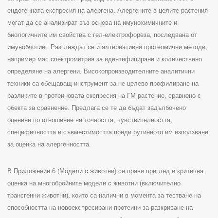
ендогенната експресия на алергена.
Алергените в целите растения
могат да се анализират въз основа на имунохимичните и
биологичните им свойства с гел-електрофореза, последвана от
имуноблотинг. Разглеждат се и алтернативни протеомични методи,
например мас спектрометрия за идентифициране и количествено
определяне на алергени
.
Високопроизводителните аналитични
техники са обещаващ инструмент за не-целево профилиране на
разликите в протеиновата експресия на ГМ растение, сравнено с
обекта за сравнение. Предлага се те да бъдат задълбочено
оценени по отношение на точността, чувствителността,
специфичността и съвместимостта преди рутинното им използване
за оценка на алергенността
.
В Приложение
6 (
Модели с животни
)
се прави преглед и критична
оценка на многобройните модели с животни (включително
трансгенни животни), които са налични в момента за тестване на
способността на новоекспресирани протеини за разкриване на