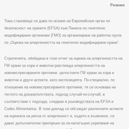
Резюме
Това становище се дава по искане на Европейския орган по
безопасност на храните
(EFSA)
към Панела по генетично
модифицирани организми (ГМО) за организиране на работна група
по „Оценка на алергенността на генетично модифицирани храни”.
Стратегията, обобщена в този отчет за оценка на алергенността на
ГМ храни за хора и животни разглежда алергенността на
новоекспресираните протеини, цялостните ГМ храни за хора и
животни и други аспекти, като експозицията
.
По-специално, по
отношение на новоекспресираните протеини, тя се основава на
теглото на доказателствата, подход случай-по-случай, в
съответствие с подхода, следван в ръководствата на
EFSA
и
Codex Alimentarius.
В този доклад се обсъждат различните аспекти
на оценката на риска от алергенност и, където е възможно, се
дават допълнителни препоръки за по-нататъшно укрепване на