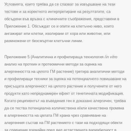
Условията, които трябва да се спазват за извършване на тези
тестове и за коректното интерпретиране на резултатите, са
обсъдени във връзка с клиничните съображения, представени в
Приложение
1.
Обсъждат се и опити на клетъчно ниво, които
ангажират или клетки, изолирани от хора или животни, или
размножени от безсмъртни клетъчни линии
.
Приложение
5 (
Аналитична и профилираща технология
/
in vitro
анализ на протеин и протеомични методи за оценка на
алергенността на цялото ГМ растение
)
третира аналитични методи
и профилиращи техники за оценка на потенциалното повишаване на
присъщата алергенност на цялото растение и получените от него
продукти като непреднамерен ефект от генетичната модификация.
Когато реципиентът на въведения ген е доказано алергичен, трябва
да се тества потенциална количествена и/или качествена промяна
в алергенността на цялата ГМ храна чрез сравняване на
алергенния състав на ГМ растението с тази на подходящи обекти
за сравнение вземайки пред вид естествената вариабилност в