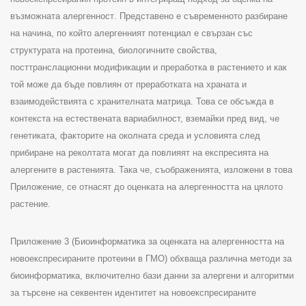
възможната алергенност
.
Представено е съвременното разбиране
на начина, по който алергенният потенциал е свързан със
структурата на протеина, биологичните свойства,
посттранслационни модификации и преработка в растението и как
той може да бъде повлиян от преработката на храната и
взаимодействията с хранителната матрица.
Това се обсъжда в
контекста на естествената вариабилност, вземайки пред вид, че
генетиката, факторите на околната среда и условията след
прибиране на реколтата могат да повлияят на експресията на
алергените в растенията
.
Така че, съображенията, изложени в това
Приложение, се отнасят до оценката на алергенността на цялото
растение
.
Приложение
3 (
Биоинформатика за оценката на алергенността на
новоекспресираните протеини в ГМО)
обхваща различна методи за
биоинформатика, включително бази данни за алергени и алгоритми
за търсене на секвентен идентитет на новоекспресираните