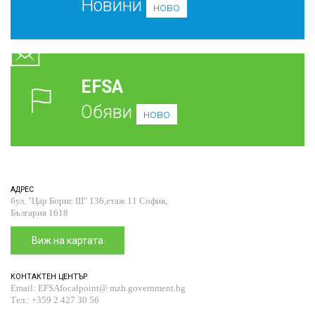
Новини
ново
EFSA
Обяви
ново
АДРЕС
бул. "Цар Борис III" 136,етаж 11 София,
България 1618
Виж на картата
КОНТАКТЕН ЦЕНТЪР
Email: EFSAfocalpoint@ mzh.government.bg
Тел.: +359 2 427 30 56