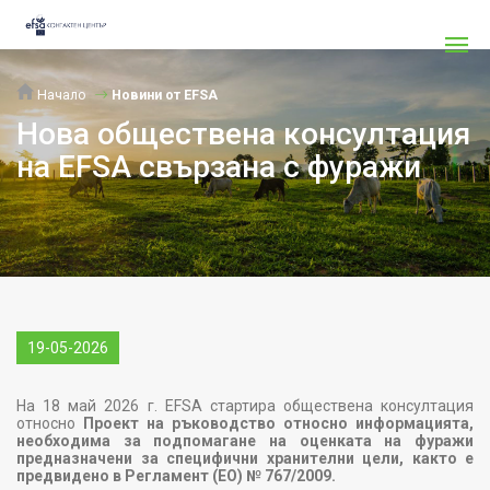
Начало
Новини от EFSA
Нова обществена консултация
на EFSA свързана с фуражи
19-05-2026
На 18 май 2026 г. EFSA стартира обществена консултация
относно
Проект на ръководство относно информацията,
необходима за подпомагане на оценката на фуражи
предназначени за специфични хранителни цели, както е
предвидено в Регламент (ЕО) № 767/2009
.