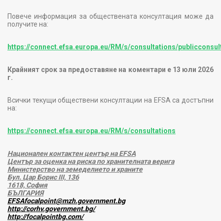
Повече информация за обществената консултация може да
получите на:
https://connect.efsa.europa.eu/RM/s/consultations/publicconsu
Крайният срок за предоставяне на коментари е 13 юли 2026
г.
Всички текущи обществени консултации на
EFSA
са достъпни
на:
https://connect.efsa.europa.eu/RM/s/consultations
Национален контактен център на EFSA
Център за оценка на риска по хранителната верига
Министерство на земеделието и храните
Бул. Цар Борис III, 136
1618, София
БЪЛГАРИЯ
EFSAfocalpoint@mzh.government.bg
http://corhv.government.bg/
http://focalpointbg.com/