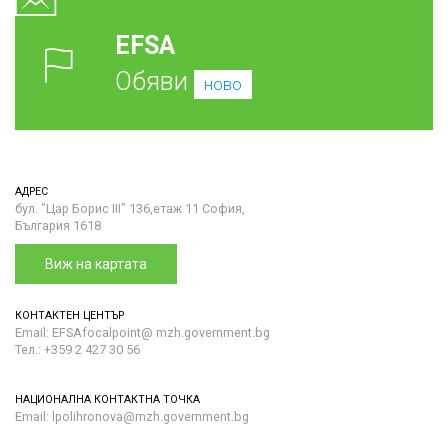
EFSA
Обяви
ново
АДРЕС
бул. "Цар Борис III" 136,етаж 11 София,
България 1618
Виж на картата
КОНТАКТЕН ЦЕНТЪР
Email: EFSAfocalpoint@ mzh.government.bg
Тел.: +359 2 427 30 56
НАЦИОНАЛНА КОНТАКТНА ТОЧКА
Email: lpolihronova@mzh.government.bg