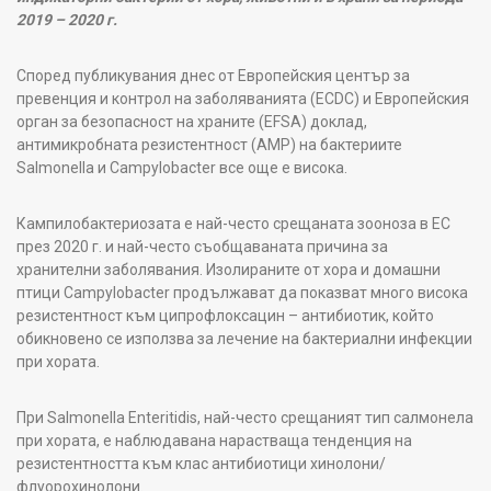
2019 – 2020 г.
Според публикувания днес от Европейския център за
превенция и контрол на заболяванията (ECDC) и Европейския
орган за безопасност на храните (EFSA) доклад,
антимикробната резистентност (АМР) на бактериите
Salmonella и Campylobacter все още е висока.
Кампилобактериозата е най-често срещаната зооноза в ЕС
през 2020 г. и най-често съобщаваната причина за
хранителни заболявания. Изолираните от хора и домашни
птици Campylobacter продължават да показват много висока
резистентност към ципрофлоксацин – антибиотик, който
обикновено се използва за лечение на бактериални инфекции
при хората.
При Salmonella Enteritidis, най-често срещаният тип салмонела
при хората, е наблюдавана нарастваща тенденция на
резистентността към клас антибиотици хинолони/
флуорохинолони.