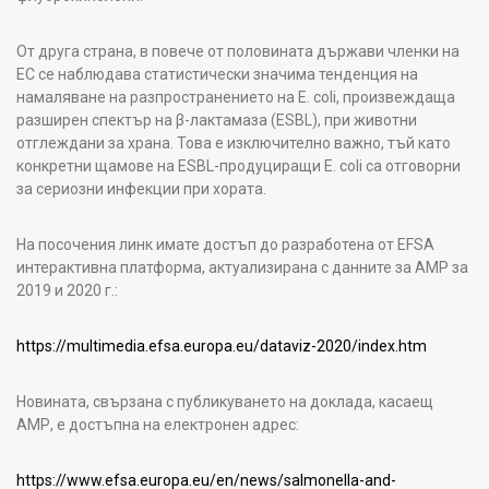
От друга страна, в повече от половината държави членки на
ЕС се наблюдава статистически значима тенденция на
намаляване на разпространението на E. coli, произвеждаща
разширен спектър на β-лактамаза (ESBL), при животни
отглеждани за храна. Това е изключително важно, тъй като
конкретни щамове на ESBL-продуциращи E. coli са отговорни
за сериозни инфекции при хората.
На посочения линк имате достъп до разработена от EFSA
интерактивна платформа, актуализирана с данните за АМР за
2019 и 2020 г.:
https://multimedia.efsa.europa.eu/dataviz-2020/index.htm
Новината, свързана с публикуването на доклада, касаещ
АМР, е достъпна на електронен адрес:
https://www.efsa.europa.eu/en/news/salmonella-and-