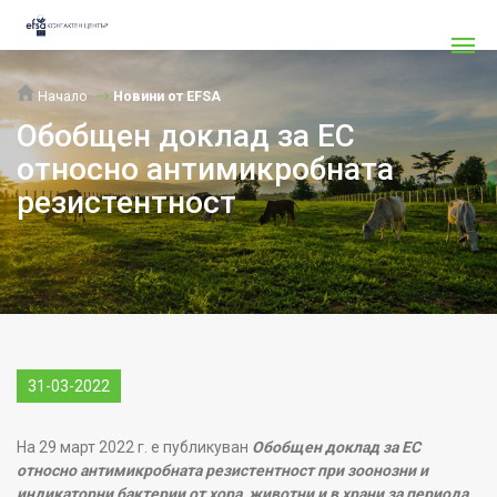
Начало
Новини от EFSA
Обобщен доклад за ЕС
относно антимикробната
резистентност
31-03-2022
На 29 март 2022 г. е публикуван
Обобщен доклад за ЕС
относно антимикробната резистентност при зоонозни и
индикаторни бактерии от хора, животни и в храни за периода