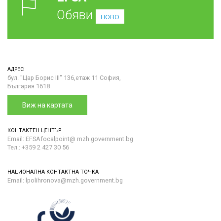
Обяви
ново
АДРЕС
бул. "Цар Борис III" 136,етаж 11 София,
България 1618
Виж на картата
КОНТАКТЕН ЦЕНТЪР
Email: EFSAfocalpoint@ mzh.government.bg
Тел.: +359 2 427 30 56
НАЦИОНАЛНА КОНТАКТНА ТОЧКА
Email: lpolihronova@mzh.government.bg