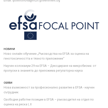
Email: lpolihronova@mzh.government.bg
НОВИНИ
Ново онлайн обучение „Ръководства на ЕFSA за оценка на
генотоксичността и тяхното приложение“
Научен колоквиум 29 на EFSA – Декодиране на микробиома: от
пропуски в знанията до приложима регулаторна наука
ОБЯВИ
Нова възможност за професионално развитие в EFSA - научен
сътрудник
Свободни работни позиции в EFSA – ръководител на отдел по
оценка на риска I, II