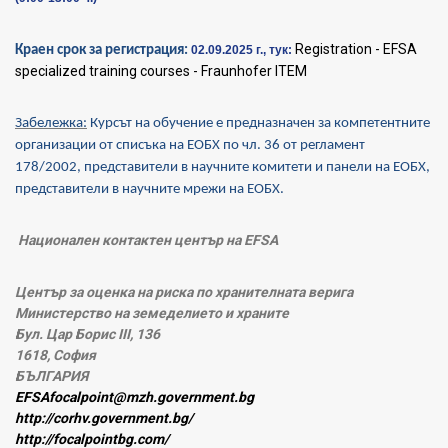
Registration - EFSA
Краен срок за регистрация:
02.09.2025 г., тук:
specialized training courses - Fraunhofer ITEM
Забележка:
Курсът
на обучение e предназначен за
компетентните
организации
от списъка на ЕОБХ по
чл. 36
от регламент
178/2002
,
представители в
научни
те
комитети и панели
на ЕОБХ
,
представители в научните мрежи на ЕОБХ
.
Национален контактен център на EFSA
Център за оценка на риска по хранителната верига
Министерство на земеделието и храните
Бул. Цар Борис III, 136
1618, София
БЪЛГАРИЯ
EFSAfocalpoint@mzh.government.bg
http://corhv.government.bg/
http://focalpointbg.com/