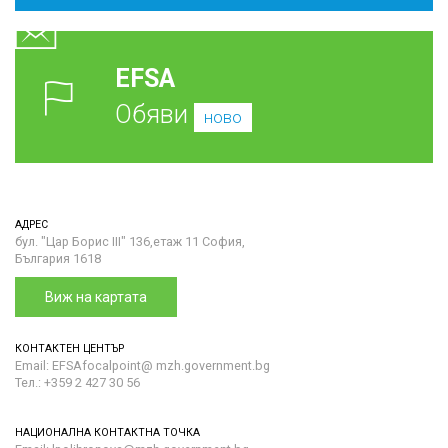
EFSA
Обяви
ново
АДРЕС
бул. "Цар Борис III" 136,етаж 11 София,
България 1618
Виж на картата
КОНТАКТЕН ЦЕНТЪР
Email: EFSAfocalpoint@ mzh.government.bg
Тел.: +359 2 427 30 56
НАЦИОНАЛНА КОНТАКТНА ТОЧКА