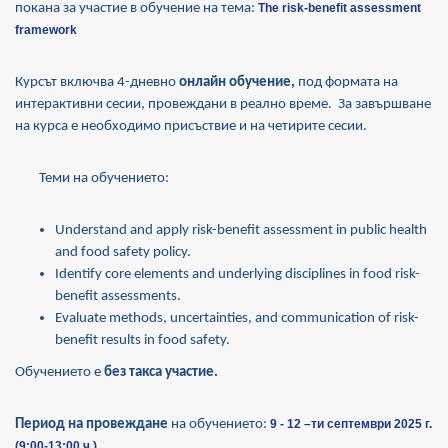
покана за участие в обучение на тема:
The risk-benefit assessment
framework
Курсът включва 4-дневно
онлайн обучение,
под формата на
интерактивни сесии, провеждани в реално време.
За завършване
на курса е необходимо присъствие и на четирите сесии.
Теми на обучението:
Understand and apply risk-benefit assessment in public health
and food safety policy.
Identify core elements and underlying disciplines in food risk-
benefit assessments.
Evaluate methods, uncertainties, and communication of risk-
benefit results in food safety.
Обучението е
без такса участие.
Период на провеждане
на обучението:
9 - 12
–ти септември 2025 г.
(9:00-13:00
ч.
)