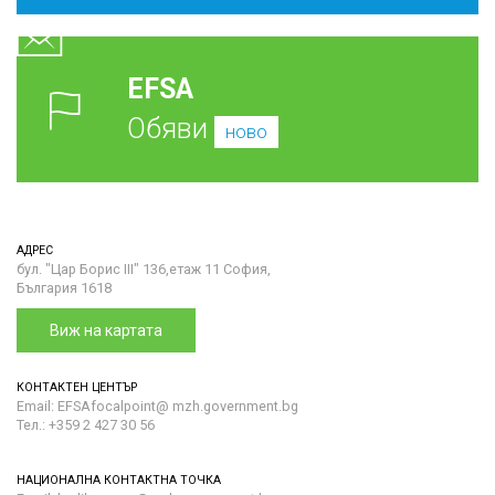
EFSA
Обяви
ново
АДРЕС
бул. "Цар Борис III" 136,етаж 11 София,
България 1618
Виж на картата
КОНТАКТЕН ЦЕНТЪР
Email: EFSAfocalpoint@ mzh.government.bg
Тел.: +359 2 427 30 56
НАЦИОНАЛНА КОНТАКТНА ТОЧКА