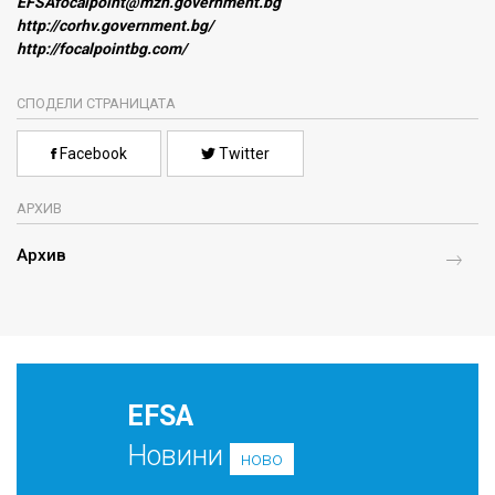
EFSAfocalpoint@mzh.government.bg
http://corhv.government.bg/
http://focalpointbg.com/
СПОДЕЛИ СТРАНИЦАТА
Facebook
Twitter
АРХИВ
Архив
EFSA
Новини
ново