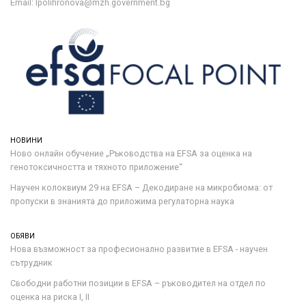
Email: lpolihronova@mzh.government.bg
НОВИНИ
Ново онлайн обучение „Ръководства на ЕFSA за оценка на
генотоксичността и тяхното приложение“
Научен колоквиум 29 на EFSA – Декодиране на микробиома: от
пропуски в знанията до приложима регулаторна наука
ОБЯВИ
Нова възможност за професионално развитие в EFSA - научен
сътрудник
Свободни работни позиции в EFSA – ръководител на отдел по
оценка на риска I, II