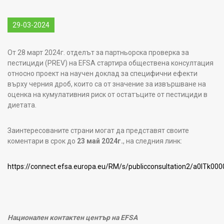
29-03-2024
От 28 март 2024г. отделът за партньорска проверка за
пестициди (PREV) на EFSA стартира обществена консултация
относно проект на научен доклад за специфични ефекти
върху черния дроб, които са от значение за извършване на
оценка на кумулативния риск от остатъците от пестициди в
диетата.
Заинтересованите страни могат да представят своите
коментари в срок до
23 май 2024г.
, на следния линк:
https://connect.efsa.europa.eu/RM/s/publicconsultation2/a0lTk0
Национален контактен център на EFSA