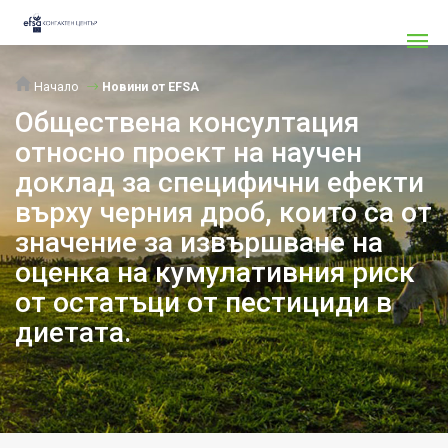
Начало
Новини от EFSA
Обществена консултация
относно проект на научен
доклад за специфични ефекти
върху черния дроб, които са от
значение за извършване на
оценка на кумулативния риск
от остатъци от пестициди в
диетата.