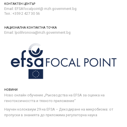
КОНТАКТЕН ЦЕНТЪР
Email: EFSAfocalpoint@ mzh.government.bg
Тел.: +359 2 427 30 56
НАЦИОНАЛНА КОНТАКТНА ТОЧКА
Email: lpolihronova@mzh.government.bg
НОВИНИ
Ново онлайн обучение „Ръководства на ЕFSA за оценка на
генотоксичността и тяхното приложение“
Научен колоквиум 29 на EFSA – Декодиране на микробиома: от
пропуски в знанията до приложима регулаторна наука