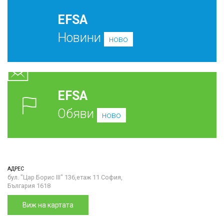
EFSA
Новини
ново
EFSA
Обяви
ново
АДРЕС
бул. "Цар Борис III" 136,етаж 11 София,
България 1618
Виж на картата