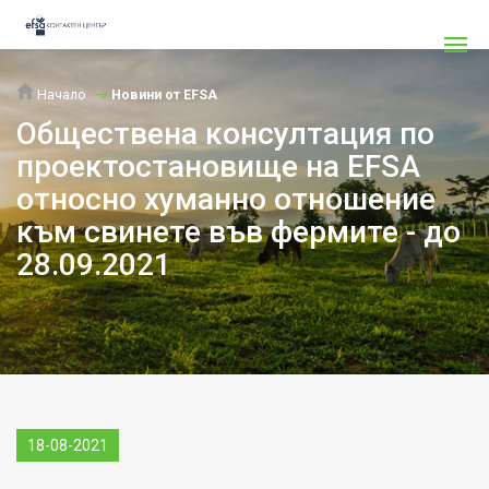
Начало
Новини от EFSA
Обществена консултация по
проектостановище на EFSA
относно хуманно отношение
към свинете във фермите - до
28.09.2021
18-08-2021