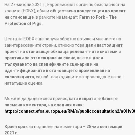
На 27-ми юли 2021 г., Европейският орган по безопасност на
храните (ЕОБХ), обяви
обществена консултация по проект
на становище
, в рамките на мандат
: Farm to Fork - The
Protection of Pigs.
Целта на ЕОБХ е да получи обратна връзка и мнението на
заинтересованите страни, относно това
дали настоящият
проект на становище обхваща
релевантните
системи и
практики за отглеждане на свине
, както и
дали
тълкуването на специфичните сценарии и на
идентифицираните в становището променливи на
експозицията
, са най -подходящите за провеждане на по -
нататъшна оценка.
Можете да дадете своя принос, като
изпратите Вашите
писмени коментари, на следния линк:
https://connect.efsa.europa.eu/RM/s/publicconsultation2/a0l1
Краен срок
за подаване на коментари –
28-ми септември
2021 г.