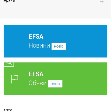
Архив
EFSA
Новини
ново
EFSA
Обяви
ново
АДРЕС