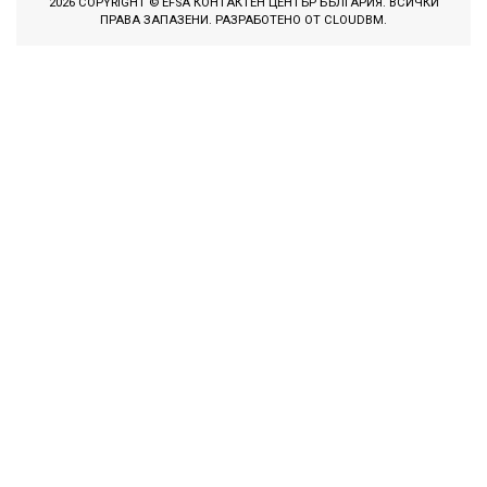
2026 COPYRIGHT © EFSA КОНТАКТЕН ЦЕНТЪР БЪЛГАРИЯ. ВСИЧКИ
ПРАВА ЗАПАЗЕНИ. РАЗРАБОТЕНО ОТ
CLOUDBM
.