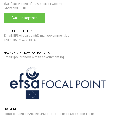
бул. "Цар Борис III" 136,етаж 11 София,
България 1618
Виж на картата
КОНТАКТЕН ЦЕНТЪР
Email: EFSAfocalpoint@ mzh.government.bg
Тел.: +359 2 427 30 56
НАЦИОНАЛНА КОНТАКТНА ТОЧКА
Email: lpolihronova@mzh.government.bg
НОВИНИ
Ново онлайн обучение „Ръководства на ЕFSA за оценка на