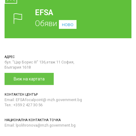
EFSA
Обяви
ново
АДРЕС
бул. "Цар Борис III" 136,етаж 11 София,
България 1618
Виж на картата
КОНТАКТЕН ЦЕНТЪР
Email: EFSAfocalpoint@ mzh.government.bg
Тел.: +359 2 427 30 56
НАЦИОНАЛНА КОНТАКТНА ТОЧКА
Email: lpolihronova@mzh.government.bg