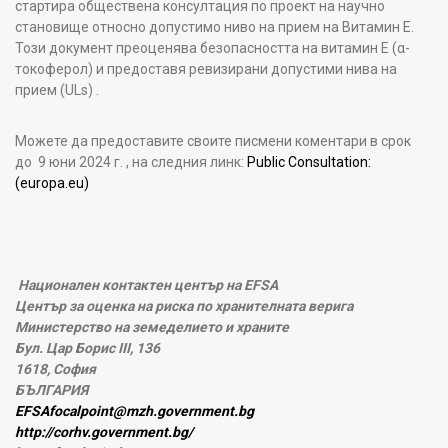
стартира обществена консултация по проект на научно
становище относно допустимо ниво на прием на Витамин Е.
Този документ преоценява безопасността на витамин Е (α-
токоферол) и предоставя ревизирани допустими нива на
прием (ULs) .
Можете да предоставите своите писмени коментари в срок
до 9 юни 2024 г. , на следния линк:
Public Consultation:
(europa.eu)
Национален контактен център на EFSA
Център за оценка на риска по хранителната верига
Министерство на земеделието и храните
Бул. Цар Борис III, 136
1618, София
БЪЛГАРИЯ
EFSAfocalpoint@mzh.government.bg
http://corhv.government.bg/