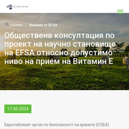
Начало
Новини от EFSA
Обществена консултация по
проект на научно становище
на EFSA относно допустимо
ниво на прием на Витамин Е
17-05-2024
Европейският орган по безопасност на храните (ЕОБХ)