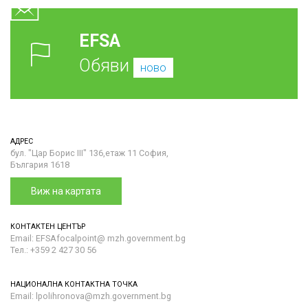
EFSA
Обяви
ново
АДРЕС
бул. "Цар Борис III" 136,етаж 11 София,
България 1618
Виж на картата
КОНТАКТЕН ЦЕНТЪР
Email: EFSAfocalpoint@ mzh.government.bg
Тел.: +359 2 427 30 56
НАЦИОНАЛНА КОНТАКТНА ТОЧКА
Email: lpolihronova@mzh.government.bg