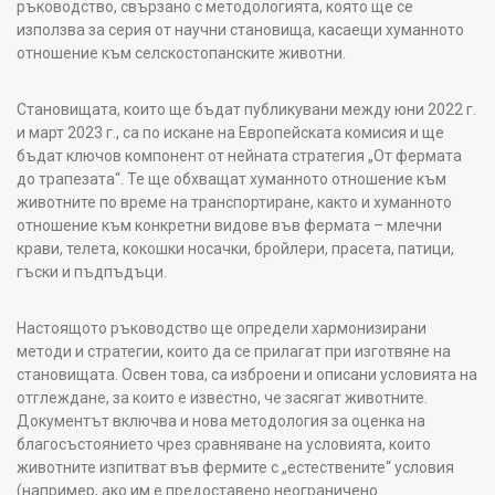
ръководство, свързано с методологията, която ще се
използва за серия от научни становища, касаещи хуманното
отношение към селскостопанските животни.
Становищата, които ще бъдат публикувани между юни 2022 г.
и март 2023 г., са по искане на Европейската комисия и ще
бъдат ключов компонент от нейната стратегия „От фермата
до трапезата“. Те ще обхващат хуманното отношение към
животните по време на транспортиране, както и хуманното
отношение към конкретни видове във фермата – млечни
крави, телета, кокошки носачки, бройлери, прасета, патици,
гъски и пъдпъдъци.
Настоящото ръководство ще определи хармонизирани
методи и стратегии, които да се прилагат при изготвяне на
становищата. Освен това, са изброени и описани условията на
отглеждане, за които е известно, че засягат животните.
Документът включва и нова методология за оценка на
благосъстоянието чрез сравняване на условията, които
животните изпитват във фермите с „естествените“ условия
(например, ако им е предоставено неограничено