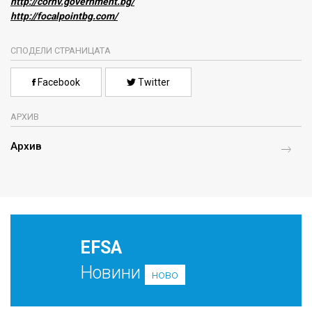
http://corhv.government.bg/
http://focalpointbg.com/
СПОДЕЛИ СТРАНИЦАТА
Facebook
Twitter
АРХИВ
Архив
EFSA
Новини
ново