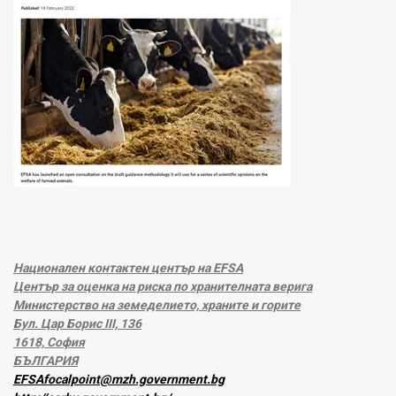
Национален контактен център на EFSA
Център за оценка на риска по хранителната верига
Министерство на земеделието, храните и горите
Бул. Цар Борис III, 136
1618, София
БЪЛГАРИЯ
EFSAfocalpoint@mzh.government.bg